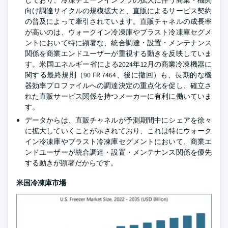
しており、冷凍チェーンインフラの拡大に伴う商業・機関
向け調達サイクルの規模拡大と、直販によるサービス契約
の普及によって牽引されています。直販チャネルの成長率
が高いのは、ウォークイン冷凍庫やブラスト冷凍庫セグメ
ントにおいて特に顕著な、統合調達・設置・メンテナンス
関係を商業エンドユーザーが重視する動きを反映していま
す。米国エネルギー省による2024年12月の商業冷凍機器に
関する最終規則（90 FR 7464、後に撤回）も、長期的な機
器効率プロファイルへの調達決定の重点化を促し、確立さ
れた直販サービス関係を持つメーカーに有利に働いていま
す。
データからは、直販チャネルが予測期間中にシェアを徐々
に拡大していくことが示されており、これは特にウォーク
イン冷凍庫やブラスト冷凍庫セグメントにおいて、商業エ
ンドユーザーが統合調達・設置・メンテナンス関係を優先
する動きが顕著だからです。
米国冷凍庫市場