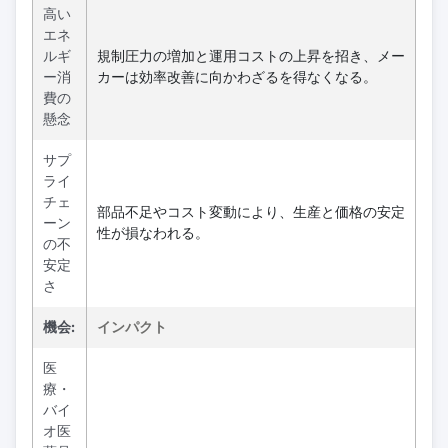
高い
エネ
ルギ
規制圧力の増加と運用コストの上昇を招き、メー
ー消
カーは効率改善に向かわざるを得なくなる。
費の
懸念
サプ
ライ
チェ
部品不足やコスト変動により、生産と価格の安定
ーン
性が損なわれる。
の不
安定
さ
機会:
インパクト
医
療・
バイ
オ医