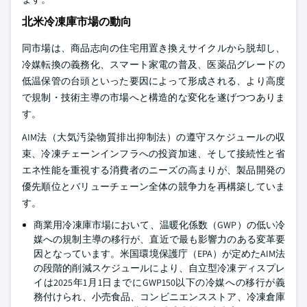
北米冷凍庫市場の動向
同市場は、商品志向の住宅用置き換えサイクルから脱却し、
冷媒転換の義務化、スマート家電の普及、医薬品グレードの
低温保管の台頭といった要因によって形成される、より高度
で規制・技術主導の市場へと構造的な変化を遂げつつありま
す。
AIM法（大気汚染物質排出抑制法）の遵守スケジュールの収
束、冷凍チェーンインフラへの投資加速、そして接続性と省
エネ性能を重視する消費者のニーズの高まりが、製品開発の
優先順位とバリューチェーン全体の競争力を再構築していま
す。
商業用冷凍庫市場において、温暖化係数（GWP）の低い冷
媒への規制主導の移行が、直近で最も影響力のある変革要
因となっています。米国環境保護庁（EPA）が定めたAIM法
の段階的削減スケジュールにより、自立型冷凍ディスプレ
イは2025年1月1日までにGWP150以下の冷媒への移行が義
務付けられ、小売食品、コンビニエンスストア、冷凍倉庫