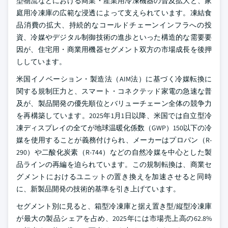
型物流などにおける商業・産業用冷凍機器の普及拡大と、家
庭用冷凍庫の広範な浸透によって支えられています。凍結食
品消費の拡大、持続的なコールドチェーンインフラへの投
資、冷媒やデジタル制御技術の進歩といった構造的な需要要
因が、住宅用・商業用機器セグメント双方の市場成長を後押
ししています。
米国イノベーション・製造法（AIM法）に基づく冷媒転換に
関する規制圧力と、スマート・コネクテッド家電の急速な普
及が、製品開発の優先順位とバリューチェーン全体の競争力
を再構築しています。2025年1月1日以降、米国では自立型冷
凍ディスプレイの全てが地球温暖化係数（GWP）150以下の冷
媒を使用することが義務付けられ、メーカーはプロパン（R-
290）や二酸化炭素（R-744）などの自然冷媒を中心とした製
品ラインの再編を迫られています。この規制転換は、商業セ
グメントにおけるユニットの置き換えを加速させると同時
に、新製品開発の技術的基準を引き上げています。
セグメント別に見ると、箱型冷凍庫と据え置き型/縦型冷凍庫
が最大の製品シェアを占め、2025年には市場売上高の62.8%