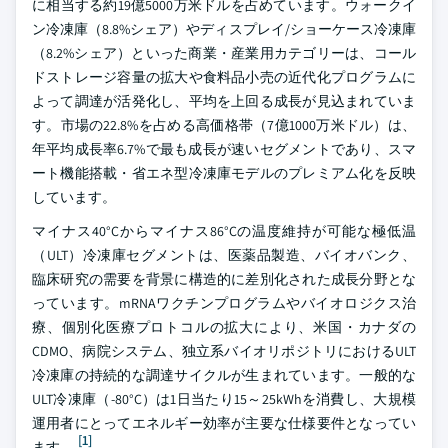
に相当する約19億5000万米ドルを占めています。ウォークイ
ン冷凍庫（8.8%シェア）やディスプレイ/ショーケース冷凍庫
（8.2%シェア）といった商業・産業用カテゴリーは、コール
ドストレージ容量の拡大や食料品小売の近代化プログラムに
よって調達が活発化し、平均を上回る成長が見込まれていま
す。市場の22.8%を占める高価格帯（7億1000万米ドル）は、
年平均成長率6.7%で最も成長が速いセグメントであり、スマ
ート機能搭載・省エネ型冷凍庫モデルのプレミアム化を反映
しています。
マイナス40°Cからマイナス86°Cの温度維持が可能な極低温
（ULT）冷凍庫セグメントは、医薬品製造、バイオバンク、
臨床研究の需要を背景に構造的に差別化された成長分野とな
っています。mRNAワクチンプログラムやバイオロジクス治
療、個別化医療プロトコルの拡大により、米国・カナダの
CDMO、病院システム、独立系バイオリポジトリにおけるULT
冷凍庫の持続的な調達サイクルが生まれています。一般的な
ULT冷凍庫（-80°C）は1日当たり15～25kWhを消費し、大規模
運用者にとってエネルギー効率が主要な仕様要件となってい
[1]
ます。