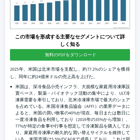
この市場を形成する主要なセグメントについて詳
しく知る
無料のPDFをダウンロード
2025年、米国は北米市場を支配し、約77.2%のシェアを獲得
し、同年に約24億米ドルの売上高を上げた。
米国は、深冷食品小売インフラ、大規模な家庭用冷凍庫設
置ベース、製薬・バイオテック活動の集中により、ULT冷
凍庫需要を牽引しており、北米冷凍庫市場で最大のシェア
を占めている。米国冷凍食品協会（AFFI）の業界データに
よると、米国の買い物客の40%が現在、毎日または数日に
一度冷凍食品を利用しており（2019年の35%から増加）、
77%が特定の食事や行事を想定して冷凍製品を購入してお
り、家庭用冷凍庫の耐久的な買い替えサイクルを維持して
いる。米国市場は5.5%のCAGRで成長しており、これは同