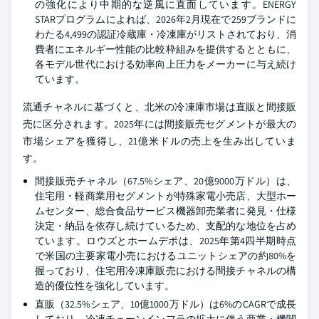
の強化により中期的な逆風に直面しています。ENERGY
STARプログラムによれば、2026年2月現在で259ブランドに
わたる4,499の認証冷蔵庫・冷凍庫がリストされており、消
費者にエネルギー性能の比較枠組みを提供するとともに、
各モデル世代における効率向上圧力をメーカーに与え続け
ています。
流通チャネルに基づくと、北米の冷凍庫市場は直販と間接販
売に区分されます。2025年には間接販売セグメントが最大の
市場シェアを獲得し、21億米ドルの売上を生み出していま
す。
間接販売チャネル（67.5%シェア、20億9000万ドル）は、
住宅用・軽商業用セグメントが特殊家電小売店、大型ホー
ムセンター、総合食品サービス機器卸売業者に発見・仕様
決定・納品を依存し続けているため、支配的な地位を占め
ています。ロウズとホームデポは、2025年第4四半期時点
で米国の主要家電小売におけるユニットシェアの約80%を
握っており、住宅用冷凍庫販売における間接チャネルの構
造的優位性を強化しています。
直販（32.5%シェア、10億1000万ドル）は6%のCAGRで成長