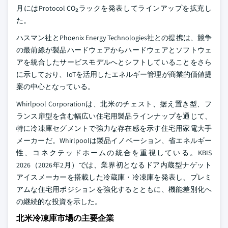
月にはProtocol CO₂ラックを発表してラインアップを拡充し
た。
ハスマン社とPhoenix Energy Technologies社との提携は、競争
の最前線が製品ハードウェアからハードウェアとソフトウェ
アを統合したサービスモデルへとシフトしていることをさら
に示しており、IoTを活用したエネルギー管理が商業的価値提
案の中心となっている。
Whirlpool Corporationは、北米のチェスト、据え置き型、フ
ランス扉型を含む幅広い住宅用製品ラインナップを通じて、
特に冷凍庫セグメントで強力な存在感を示す住宅用家電大手
メーカーだ。Whirlpoolは製品イノベーション、省エネルギー
性、コネクテッドホームの統合を重視している。KBIS
2026（2026年2月）では、業界初となるドア内蔵型ナゲット
アイスメーカーを搭載した冷蔵庫・冷凍庫を発表し、プレミ
アムな住宅用ポジションを強化するとともに、機能差別化へ
の継続的な投資を示した。
北米冷凍庫市場の主要企業