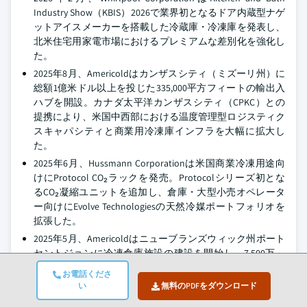
Industry Show（KBIS）2026で業界初となるドア内蔵型ナゲ
ットアイスメーカーを搭載した冷蔵庫・冷凍庫を発表し、
北米住宅用家電市場におけるプレミアムな差別化を強化し
た。
2025年8月、Americoldはカンザスシティ（ミズーリ州）に
総額1億米ドル以上を投じた335,000平方フィートの輸出入
ハブを開設。カナダ太平洋カンザスシティ（CPKC）との
提携により、米国中西部における温度管理型ロジスティク
スキャパシティと商業用冷凍庫インフラを大幅に拡大し
た。
2025年6月、Hussmann Corporationは米国商業冷凍用途向
けにProtocol CO₂ラックを発売。Protocolシリーズ初とな
るCO₂凝縮ユニットを追加し、倉庫・大型小売オペレータ
ー向けにEvolve Technologiesの天然冷媒ポートフォリオを
拡張した。
2025年5月、Americoldはニューブランズウィック州ポート
セントジョンに冷凍倉庫施設の建設を開始し、7,500万～
8,000万ドルの投資と約22,000パレット分の収容能力を持
お電話くださ
ち、カナダから欧州およびAPAC地域への食品輸出物流を支
い
無料のPDFをダウンロード
援します。