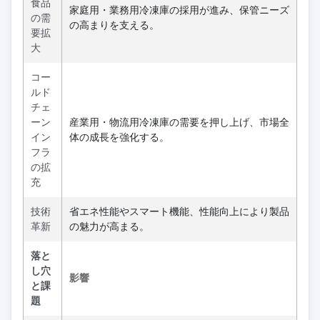
食品
家庭用・業務用冷凍庫の採用が進み、保管ニーズ
の需
の高まりを支える。
要拡
大
コー
ルド
チェ
ーン
産業用・物流用冷凍庫の需要を押し上げ、市場全
イン
体の成長を強化する。
フラ
の拡
充
技術
省エネ性能やスマート機能、性能向上により製品
革新
の魅力が高まる。
落と
し穴
影響
と課
題