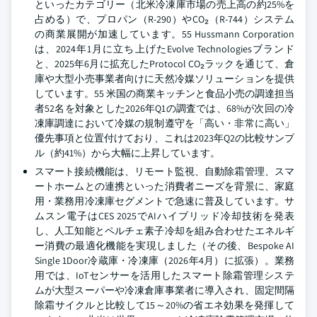
といったカテゴリー（北米冷凍庫市場の売上高の約25%を
占める）で、プロパン（R-290）やCO₂（R-744）システム
の商業展開が加速しています。55 Hussmann Corporation
は、2024年1月に立ち上げたEvolve Technologiesブランド
と、2025年6月に拡充したProtocol CO₂ラックを通じて、倉
庫や大型小売事業者向けに天然冷媒ソリューションを提供
しています。55 米国の商業キッチンと食品小売の調達担当
者52名を対象とした2026年Q1の調査では、68%が次回の冷
凍庫調達において冷媒の規制遵守を「高い・非常に高い」
優先事項と位置付けており、これは2023年Q2の比較サンプ
ル（約41%）から大幅に上昇しています。
スマート接続機能は、リモート監視、自動除霜管理、スマ
ートホームとの連携といった消費者ニーズを背景に、家庭
用・業務用冷凍庫セグメントで急速に普及しています。サ
ムスン電子はCES 2025でAIハイブリッド冷却技術を発表
し、人工知能とペルチェ素子冷却を組み合わせたエネルギ
ー消費の最適化機能を実現しました（その後、Bespoke AI
Single 1Door冷蔵庫・冷凍庫（2026年4月）に拡張）。業務
用では、IoTセンサーを活用したスマート除霜管理システ
ムが大型スーパーや冷凍倉庫事業者に導入され、固定間隔
除霜サイクルと比較して15～20%の省エネ効果を発揮して