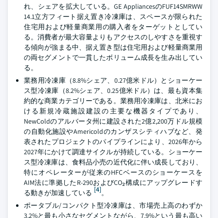
れ、シェアを拡大している。GE AppliancesのFUF14SMRWW
14.1立方フィート据え置き冷凍庫は、スペースが限られた
住宅用および軽量商業用の購入者をターゲットとしてい
る。消費者が最大容量よりもアクセスのしやすさを重視す
る傾向が強まる中、据え置き型は住宅用および軽量商業用
の両セグメントで一貫したボリューム成長を生み出してい
る。
業務用冷凍庫（8.8%シェア、0.27億米ドル）とショーケー
ス型冷凍庫（8.2%シェア、0.25億米ドル）は、最も資本集
約的な商業カテゴリーである。業務用冷凍庫は、北米にお
ける新規冷蔵施設建設の主要な機器タイプであり、
NewColdのアルバータ州に建設された2億2,200万ドル規模
の自動化施設やAmericoldのカンザスシティハブなど、発
表されたプロジェクトのパイプラインにより、2026年から
2027年にかけて調達サイクルが持続している。ショーケー
ス型冷凍庫は、食料品小売の近代化に伴い成長しており、
特にオペレーターが従来のHFCベースのショーケースを
AIM法に準拠したR-290およびCO₂構成にアップグレードす
[4]
る動きが加速している
。
ポータブル/コンパクト型冷凍庫は、市場売上高のわずか
3.2%と最も小さなセグメントながら、7.9%という最も高い