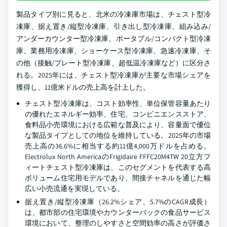
製品タイプ別に見ると、北米の冷凍庫市場は、チェスト型冷
凍庫、据え置き/縦型冷凍庫、引き出し型冷凍庫、組み込み/
アンダーカウンター型冷凍庫、ポータブル/コンパクト型冷凍
庫、業務用冷凍庫、ショーケース型冷凍庫、急速冷凍庫、そ
の他（接触/プレート型冷凍庫、超低温冷凍庫など）に区分さ
れる。2025年には、チェスト型冷凍庫が主要な市場シェアを
獲得し、11億米ドルの売上高を計上した。
チェスト型冷凍庫は、コスト効率性、単位保管容量あたり
の優れたエネルギー効率、住宅、コンビニエンスストア、
食料品小売環境における広範な普及により、容量面で優位
な製品タイプとしての地位を維持している。2025年の市場
売上高の36.6%に相当する約11億4,000万ドルを占める。
Electrolux North AmericaのFrigidaire FFFC20M4TW 20立方フ
ィートチェスト型冷凍庫は、このセグメントを代表する高
ボリューム住宅用モデルであり、間接チャネルを通じた幅
広い小売流通を実現している。
据え置き/縦型冷凍庫（26.2%シェア、5.7%のCAGR成長）
は、都市部の住宅環境やカウンターバックの食品サービス
環境において、整理のしやすさと空間効率の高さが評価さ