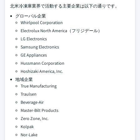
北米冷凍庫業界で活動する主要企業は以下の通りです。
グローバル企業
Whirlpool Corporation
Electrolux North America（フリジデール）
LG Electronics
Samsung Electronics
GE Appliances
Hussmann Corporation
Hoshizaki America, Inc.
地域企業
True Manufacturing
Traulsen
Beverage-Air
Master-Bilt Products
Zero Zone, Inc.
Kolpak
Nor-Lake