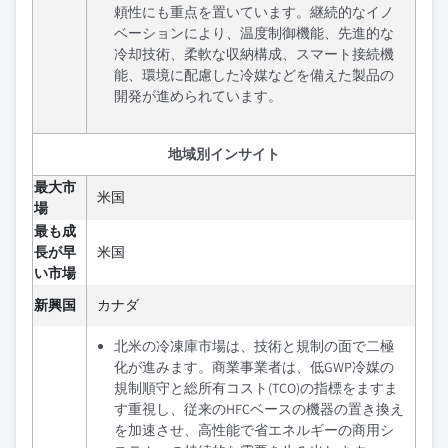
頼性にも重点を置いています。継続的なイノ
ベーションにより、温度制御機能、先進的な
冷却技術、柔軟な収納構成、スマート接続機
能、環境に配慮した冷媒などを備えた製品の
開発が進められています。
地域別インサイト
最大市
米国
場
最も成
長が早
米国
い市場
新興国
カナダ
北米の冷凍庫市場は、技術と規制の面で二極
化が進みます。商業事業者は、低GWP冷媒の
規制順守と総所有コスト(TCO)の指標をますま
す重視し、従来のHFCベースの機器の置き換え
を加速させ、高性能で省エネルギーの商用シ