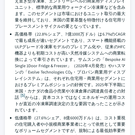
え置き型冷凍庫、エントリーレベルの商業用ディスプレイ
ユニット、標準的な商業用ウォークイン冷凍庫などを含み
ます。このセグメントは市場におけるユニット取引の最大
量を維持しており、米国の需要基盤を特徴付ける住宅用リ
プレースメントサイクルの要となっています。
高価格帯（22.8%シェア、7億1000万ドル）は6.7%のCAGR
で最も成長が速いセグメントであり、スマート機能搭載の
ULPグレード冷凍庫モデルのプレミアム化や、従来のHFC
機器よりも初期コストが高い天然冷媒システムへの商業転
換によって牽引されています。サムスンの「Bespoke AI
Single 1Door Fridge & Freezer」（2026年4月発売）やハスマ
ンの「Evolve Technologies CO₂・プロパン商業用ディスプ
レイシステム」は、それぞれ住宅用・商業用セグメントに
おけるプレミアムポジションの好例です。2025年下半期に
米国・カナダの食品小売業や冷凍倉庫の調達責任者との対
[5]
話
からは、資本コストではなくエネルギーの運用コス
トが直近の冷凍庫調達決定の主な要因であったことが示さ
れています。
低価格帯（27.6%シェア、8億6000万ドル）は、コスト重視
の住宅購入者や小規模商業事業者にとって依然として重要
なボリュームセグメントですが、規制による最低効率要件