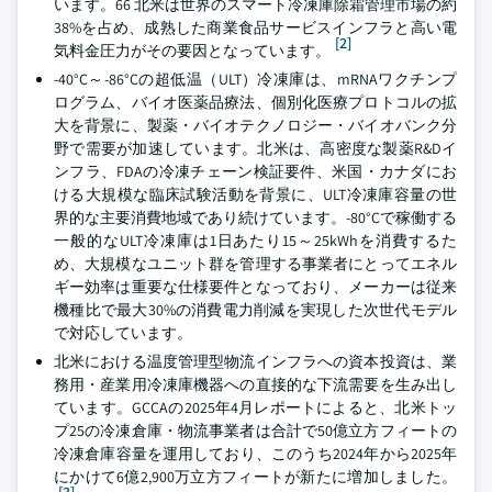
います。66 北米は世界のスマート冷凍庫除霜管理市場の約
38%を占め、成熟した商業食品サービスインフラと高い電
[2]
気料金圧力がその要因となっています。
-40°C～-86°Cの超低温（ULT）冷凍庫は、mRNAワクチンプ
ログラム、バイオ医薬品療法、個別化医療プロトコルの拡
大を背景に、製薬・バイオテクノロジー・バイオバンク分
野で需要が加速しています。北米は、高密度な製薬R&Dイ
ンフラ、FDAの冷凍チェーン検証要件、米国・カナダにお
ける大規模な臨床試験活動を背景に、ULT冷凍庫容量の世
界的な主要消費地域であり続けています。-80°Cで稼働する
一般的なULT冷凍庫は1日あたり15～25kWhを消費するた
め、大規模なユニット群を管理する事業者にとってエネル
ギー効率は重要な仕様要件となっており、メーカーは従来
機種比で最大30%の消費電力削減を実現した次世代モデル
で対応しています。
北米における温度管理型物流インフラへの資本投資は、業
務用・産業用冷凍庫機器への直接的な下流需要を生み出し
ています。GCCAの2025年4月レポートによると、北米トッ
プ25の冷凍倉庫・物流事業者は合計で50億立方フィートの
冷凍倉庫容量を運用しており、このうち2024年から2025年
にかけて6億2,900万立方フィートが新たに増加しました。