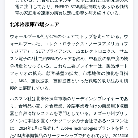
電に注目しており、ENERGY STAR認証制度があらゆる価格
帯の家庭用冷凍庫の購買決定に影響を与え続けている。
北米冷凍庫市場シェア
ウォールプール社が17%のシェアでトップを走っている。ウ
ォールプール社、エレクトロラックス・ノースアメリカ（フ
リジデア）、GEアプライアンス、LGエレクトロニクス、サム
スン電子の5社で約59%のシェアを占め、中程度の集中度の競
争構造となっている。これら主要プレイヤーは、製品ポート
フォリオの拡充、顧客基盤の拡大、市場地位の強化を目指
し、M&A、施設拡張、技術提携といった戦略的取り組みを積
極的に展開している。
ハスマン社は北米冷凍庫市場のリーディングプレイヤーであ
り、食料品小売、外食産業、冷蔵事業者向けの商業用冷凍機
器と自然冷媒システムを専門としている。ミズーリ州ブリッ
ジトンに本社を置くパナソニックの子会社であるハスマン社
は、2024年1月に発売したEvolve Technologiesブランドを通じ
たAIM法準拠製品のリーダーシップで知られており、2025年6