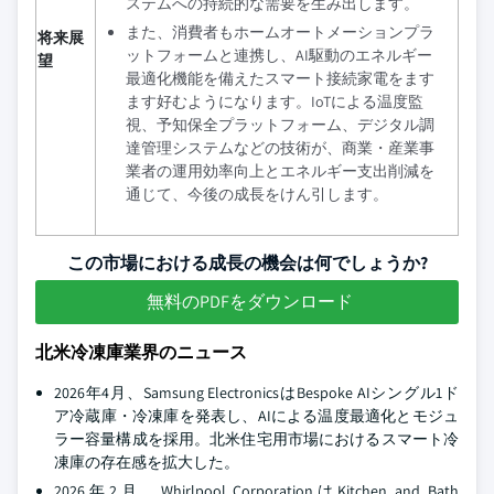
ステムへの持続的な需要を生み出します。
また、消費者もホームオートメーションプラ
将来展
ットフォームと連携し、AI駆動のエネルギー
望
最適化機能を備えたスマート接続家電をます
ます好むようになります。IoTによる温度監
視、予知保全プラットフォーム、デジタル調
達管理システムなどの技術が、商業・産業事
業者の運用効率向上とエネルギー支出削減を
通じて、今後の成長をけん引します。
この市場における成長の機会は何でしょうか?
無料のPDFをダウンロード
北米冷凍庫業界のニュース
2026年4月、Samsung ElectronicsはBespoke AIシングル1ド
ア冷蔵庫・冷凍庫を発表し、AIによる温度最適化とモジュ
ラー容量構成を採用。北米住宅用市場におけるスマート冷
凍庫の存在感を拡大した。
2026年2月、Whirlpool CorporationはKitchen and Bath