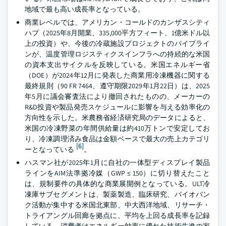
地域で最も高い成長率となっている。
商業レベルでは、アメリカン・コールドのカンザスシティ
ハブ（2025年8月開業、335,000平方フィート、1億米ドル以
上の投資）や、今後の冷蔵施設プロジェクトのパイプライ
ンが、温度管理ロジスティクスインフラへの持続的な米国
の資本支出サイクルを反映している。米国エネルギー省
（DOE）が2024年12月に発表した商業用冷凍機器に関する
最終規則（90 FR 7464、遵守期限2029年1月22日）は、2025
年5月に議会審査法により撤回されたものの、メーカーの
R&D投資や製品発売スケジュールに影響を与える効率化の
方向性を示した。米農務省経済研究局のデータによると、
米国の冷凍野菜の年間供給量は約410万トンで安定してお
り、冷凍調理済み食品は金額ベースで最大の売上カテゴリ
[6]
ーとなっている
。
ハスマン社が2025年1月に自社の一体型ディスプレイ製品
ラインをAIM法準拠冷媒（GWP ≤ 150）に切り替えたこと
は、規制要件の具体的な商業展開例となっている。ULT冷
凍庫サブセグメントは、製薬製造、臨床研究、バイオバン
ク活動が集中する米国北東部、中大西洋地域、リサーチ・
トライアングル回廊を拠点に、平均を上回る成長率を記録
している。消費者はエネルギー効率に優れた技術先進の家