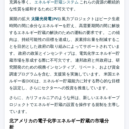
充満を導く。
エネルギー貯蔵システム
これらの資源の断続的
な性質を緩和するために不可欠です。
展開の拡大
太陽光発電(PV)
)
風力プロジェクトはピーク生産
時間の間に余分なエネルギーを貯え、高需要期間の間に解放
するエネルギー貯蔵の解決のための運転の要求です。 この傾
向は、持続可能性の目標を達成し、炭素排出量を削減するこ
とを目的とした政府の取り組みによってサポートされていま
す。 政府の政策とインセンティブは、電気化学エネルギー貯
蔵市場を形成する際に不可欠です。 連邦政府と州政府は、研
究開発のための税務インセンティブ、リベート、および資金
調達プログラムを含む、支援策を実施しています。 米国エネ
ルギー省(DOE)は、エネルギー貯蔵能力に対する野心的な目標
を設定し、さらにセクターへの投資を推進しています。
さらに、カリフォルニアのような州は、新しいエネルギープ
ロジェクトでエネルギー貯蔵の設置を操作する規制を主導し
ています。
北アメリカの電子化学エネルギー貯蔵の市場分
析