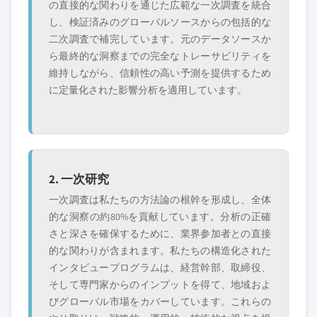
プ、または隣接業
たニッチプレイヤ
の直接的な関わりを通じた広範な一次調査を統合
界からの参入者
ー
し、検証済みのグローバルソースからの包括的な
二次調査で補完しています。元のデータソースか
ら最終的な洞察までの完全なトレーサビリティを
無料カスタマイズ - レポート価値の最大
維持しながら、信頼性の高い予測を提供するため
20%
に定量化された影響分析を適用しています。
特定のデータが必要ですか？カスタマイ
ズをリクエストして、正確な要件に合わ
せた洞察を入手してください。
カスタマイズを依頼する →
2. 一次研究
一次調査は私たちの方法論の根幹を形成し、全体
的な洞察の約80%を貢献しています。分析の正確
さと深さを確保するために、業界参加者との直接
的な関わりが含まれます。私たちの構造化された
インタビュープログラムは、経営幹部、取締役、
そして専門家からのインプットを得て、地域およ
びグローバル市場をカバーしています。これらの