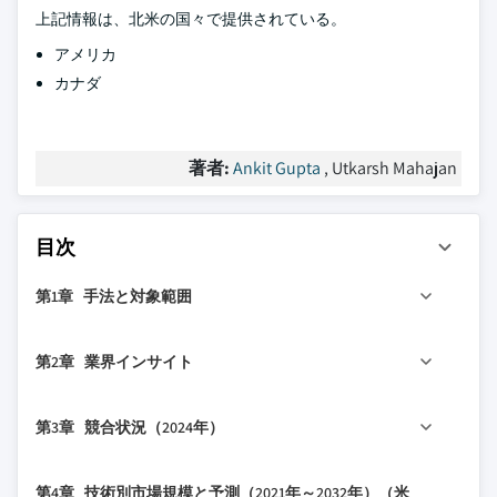
上記情報は、北米の国々で提供されている。
アメリカ
カナダ
著者:
Ankit Gupta
, Utkarsh Mahajan
目次
第1章 手法と対象範囲
1.1 市場定義
第2章 業界インサイト
1.2 基本推定値と計算
1.3 予測計算
2.1 業界エコシステム分析
第3章 競合状況（2024年）
1.4 データソース
2.2 規制環境
1.4.1 一次
2.3 業界への影響要因
3.1 戦略ダッシュボード
第4章 技術別市場規模と予測（2021年～2032年）（米