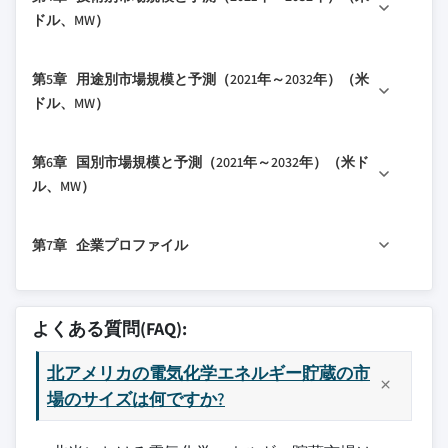
1.4.2 二次
2.3.1 成長ドライバー
3.2 イノベーションとサステナビリティの状況
ドル、MW）
1.4.2.1 有料
2.3.2 業界の落とし穴と課題
1.4.2.2 公共
2.4 成長可能性分析
4.1 主要トレンド
第5章 用途別市場規模と予測（2021年～2032年）（米
2.5 ポーターの分析
4.2 リチウムイオン
ドル、MW）
2.5.1 供給業者の交渉力
4.3 硫化ナトリウム
2.5.2 買い手の交渉力
5.1 主要トレンド
4.4 鉛蓄電池
第6章 国別市場規模と予測（2021年～2032年）（米ド
2.5.3 新規参入の脅威
5.2 電力エネルギー時間シフト
4.5 フローバッテリー
ル、MW）
2.5.4 代替品の脅威
5.3 電力供給容量
4.6 その他
2.6 PESTEL分析
6.1 主要トレンド
5.4 ブラックスタート
第7章 企業プロファイル
6.2 米国
5.5 再生可能エネルギー容量の安定化
6.3 カナダ
5.6 周波数調整
7.1 A123システムズ
5.7 その他
7.2 ABB
よくある質問(FAQ):
7.3 BYDカンパニー
北アメリカの電気化学エネルギー貯蔵の市
7.4 デュラセル
場のサイズは何ですか?
7.5 デュラパワーグループ
7.6 エクサイドテクノロジーズ