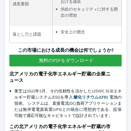
おける成長
成長要因
供給のセキュリティに対する懸
念の増加
安全上の懸念
落とし穴と課題
この市場における成長の機会は何でしょうか?
無料のPDFをダウンロード
北アメリカの電子化学エネルギー貯蔵の企業ニ
ュース
東芝は2022年5月、その信頼性を活かした125VDC SCiBエネ
ルギー貯蔵システム(ESS)を導入
酸化リチウム(LTO)
電池の
技術。 システムは、直接電流(DC)負荷アプリケーションま
たは無停電電源装置(UPS)との統合に理想的である、拡張
可能で適応可能なキャビネットで設計されています。
この北アメリカの電子化学エネルギー貯蔵の市