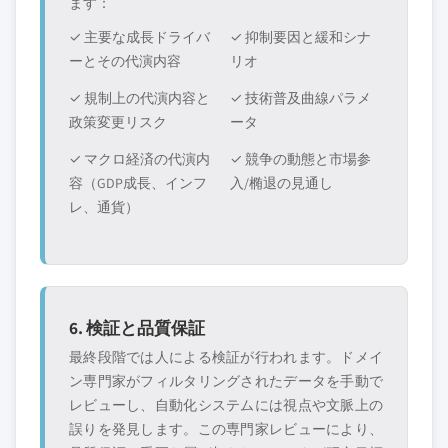
ます：
✓ 主要な成長ドライバ
✓ 抑制要因と緩和シナ
ーとその代演内容
リオ
✓ 規制上の代演内容と
✓ 技術普及曲線パラメ
政策変更リスク
ータ
✓ マクロ経済の代演内
✓ 競争の動態と市場参
容（GDP成長、インフ
入/椭退の見通し
レ、通貨）
6. 検証と品質保証
最終段階では人による検証が行われます。ドメイ
ン専門家がフィルタリングされたデータを手動で
レビューし、自動化システムには視点や文脈上の
誤りを発見します。この専門家レビューにより、