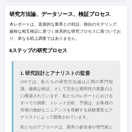
れたものであり、競合全体を網羅するもので
はありません。
研究方法論、データソース、検証プロセス
本レポートは、直接的な業界との対話、独自のモデリング、
当社の市場収益計算は、個別にプロファイル
厳格な相互検証に基づく体系的な研究プロセスに基づいてお
されていないメーカー、販売業者、専門業者
り、単なる机上調査ではありません。
を含む全地域の全プレイヤーを考慮したボト
6ステップの研究プロセス
ムアップ手法を採用しています。プロファイ
ルセクションは戦略的に重要なプレイヤーに
焦点を当てており、市場規模の範囲を定義す
るものではありません。
1. 研究設計とアナリストの監督
競合環境には以下も含まれる可能性があります
GMIでは、私たちの研究方法論は人間の専門知
グローバルトップ
市場アクセスを支
識、厳格な検証、そして完全な透明性の基盤の上
層に属さない地
配する販売代理店
に構築されています。私たちのレポートにおける
域・国内限定のリ
やチャネルパート
すべての洞察、トレンド分析、予測は、お客様の
ーダー企業
ナー
市場の微妙なニュアンスを理解する経験豊富なア
ナリストによって開発されています。
新興の破壊的企
特定の用途やエン
業、スタートアッ
ドユースに特化し
私たちのアプローチは、業界の参加者や専門家と