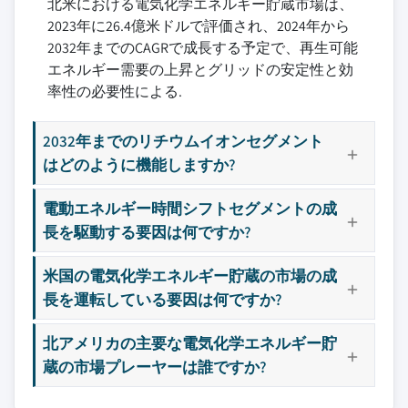
北米における電気化学エネルギー貯蔵市場は、
7.7 古河電池
2023年に26.4億米ドルで評価され、2024年から
7.8 ゼネラル・エレクトリック
2032年までのCAGRで成長する予定で、再生可能
7.9 日立エナジー
エネルギー需要の上昇とグリッドの安定性と効
7.10 インビニティ・エナジー・システムズ
率性の必要性による.
7.11 イェナ・バッテリーズ
7.12 ジョンソン・コントロールズ
2032年までのリチウムイオンセグメント
7.13 LGエナジーソリューションズ
はどのように機能しますか?
7.14 ロッキード・マーティン
電動エネルギー時間シフトセグメントの成
7.15 パナソニック
長を駆動する要因は何ですか?
7.16 サムスンSDI
7.17 シュミットグループ
米国の電気化学エネルギー貯蔵の市場の成
7.18 シーメンス
長を運転している要因は何ですか?
7.19 テスラ
7.20 東芝
北アメリカの主要な電気化学エネルギー貯
蔵の市場プレーヤーは誰ですか?
主要な競合他社が見当たりませんか？
このレポートに掲載されている企業は厳選さ