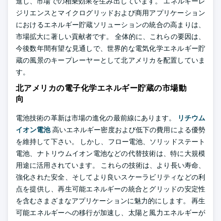
進し、市場での相乗効果を生み出しています。 エネルギーレ
ジリエンスとマイクログリッドおよび商用アプリケーション
におけるエネルギー貯蔵ソリューションの統合の高まりは、
市場拡大に著しい貢献者です。 全体的に、これらの要因は、
今後数年間有望な見通しで、世界的な電気化学エネルギー貯
蔵の風景のキープレーヤーとして北アメリカを配置していま
す。
北アメリカの電子化学エネルギー貯蔵の市場動
向
電池技術の革新は市場の進化の最前線にあります。
リチウム
イオン電池
高いエネルギー密度および低下の費用による優勢
を維持して下さい。 しかし、フロー電池、ソリッドステート
電池、ナトリウムイオン電池などの代替技術は、特に大規模
用途に活用されています。 これらの技術は、より長い寿命、
強化された安全、そしてより良いスケーラビリティなどの利
点を提供し、再生可能エネルギーの統合とグリッドの安定性
を含むさまざまなアプリケーションに魅力的にします。 再生
可能エネルギーへの移行が加速し、太陽と風力エネルギーが