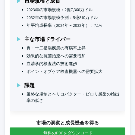
市場規模と成長
2023年の市場規模：2億7,360万ドル
2032年の市場規模予測：5億810万ドル
年平均成長率（2024年～2032年）：7.1%
主な市場ドライバー
胃・十二指腸疾患の有病率上昇
効果的な抗菌治療への需要増加
血清学的検査法の技術進歩
ポイントオブケア検査機器への需要拡大
課題
厳格な規制とヘリコバクター・ピロリ感染の検出
率の低さ
市場の洞察と成長機会を得る
無料のPDFをダウンロード