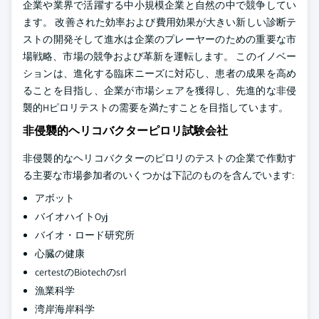
企業や業界で活躍する中小規模企業と自然の中で競争してい
ます。 改善された効率および費用効果が大きい新しい診断テ
ストの開発そして進水は企業のプレーヤーのための重要な市
場戦略、市場の競争および革新を運転します。 このイノベー
ションは、進化する臨床ニーズに対応し、患者の成果を高め
ることを目指し、企業が市場シェアを獲得し、先進的な非侵
襲的Hピロリテストの需要を満たすことを目指しています。
非侵襲的ヘリコバクターピロリ試験会社
非侵襲的なヘリコバクターのピロリのテストの企業で作動す
る主要な市場参加者のいくつかは下記のものを含んでいます:
アボット
バイオハイトOyj
バイオ・ロード研究所
心臓の健康
certestのBiotechのsrl
漁業科学
湾岸海岸科学