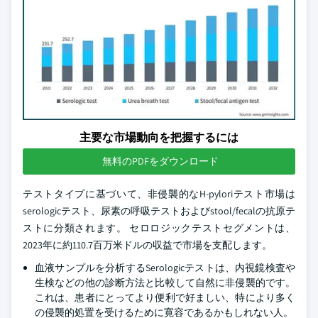
主要な市場動向を把握するには
無料のPDFをダウンロード
テストタイプに基づいて、非侵襲的なH-pyloriテスト市場は
serologicテスト、尿素の呼吸テストおよびstool/fecalの抗原テ
ストに分類されます。 セロロジックテストセグメントは、
2023年に約110.7百万米ドルの収益で市場を支配します。
血液サンプルを分析するSerologicテストは、内視鏡検査や
生検などの他の診断方法と比較して自然に非侵襲的です。
これは、患者にとってより便利で好ましい、特により多く
の侵襲的処置を受けるために寛容であるかもしれない人。