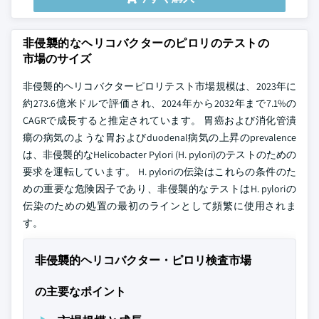
非侵襲的なヘリコバクターのピロリのテストの
市場のサイズ
非侵襲的ヘリコバクターピロリテスト市場規模は、2023年に
約273.6億米ドルで評価され、2024年から2032年まで7.1%の
CAGRで成長すると推定されています。 胃癌および消化管潰
瘍の病気のような胃およびduodenal病気の上昇のprevalence
は、非侵襲的なHelicobacter Pylori (H. pylori)のテストのための
要求を運転しています。 H. pyloriの伝染はこれらの条件のた
めの重要な危険因子であり、非侵襲的なテストはH. pyloriの
伝染のための処置の最初のラインとして頻繁に使用されま
す。
非侵襲的ヘリコバクター・ピロリ検査市場
の主要なポイント