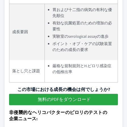
胃および十二指の病気の有利な優
先順位
有効な抗菌処置のための増加の必
要性
成長要因
実験室のserological assayの進歩
ポイント・オブ・ケアの試験装置
のための成長の要求
厳格な規制規則とH.ピロリ感染症
落とし穴と課題
の低検出率
この市場における成長の機会は何でしょうか?
無料のPDFをダウンロード
非侵襲的なヘリコバクターのピロリのテストの
企業ニュース: