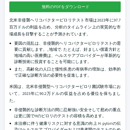
無料のPDFをダウンロード
北米非侵襲ヘリコバクターピロリテスト市場は2023年に97.7
百万ドルの利益を占め、分析のタイムライン上の実質的な市
場成長を目撃することが予測されています。
要因の混乱は、非侵襲的ヘリコバクターピロリテストの需
要に貢献します。, 地域で. たとえば、好ましい償還方針と
地域の高い医療費は、ヘルスケアプロバイダーが革新的な
診断技術に投資することを可能にします。
また、高齢化の人口と慢性疾患の有病率の増加は、効率的
で正確な診断方法の必要性を促進します。
米国は、北米非侵襲型ヘリコバクターピロリ菌試験市場にお
いて、2023年に90.2万ドルの収益を占める優位を保ちまし
た。
非侵襲的な診断方法の間に忍耐強い安全そして慰めの重点
は更に国でHのピロリのテストの容積を高めます。
未治療に伴う健康リスクに対する意識の向上 H. pyloriの伝
染はヘルスケア プロバイダーおよび患者間のテストのため