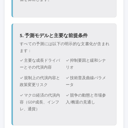
5. 予測モデルと主要な前提条件
すべての予測には以下の明示的な文書化が含まれ
ます：
✓ 主要な成長ドライバ
✓ 抑制要因と緩和シナ
ーとその代演内容
リオ
✓ 規制上の代演内容と
✓ 技術普及曲線パラメ
政策変更リスク
ータ
✓ マクロ経済の代演内
✓ 競争の動態と市場参
容（GDP成長、インフ
入/椭退の見通し
レ、通貨）