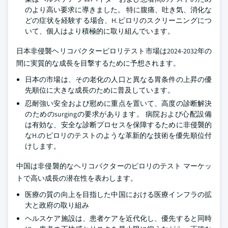
のより高い要求に導きました。 特に腹痛、吐き気、消化な
どの症状を経験する場合、H.ピロリのスクリーニングにつ
いて、個人はより積極的に取り組んでいます。
日本非侵襲ヘリコバクターピロリテスト市場は2024-2032年の
間に実質的な成長を目撃するために予想されます。
日本の市場は、その老化の人口と異なる胃条件の上昇の優
先順位に大きな成長のために普及しています。
忍耐強い安全および慰めに重点を置いて、高度の診断解決
のためのsurgingの要求があります。 病院および心配設備
は有効な、安全な診断プロセスを保障するために非侵襲的
なH.のピロリのテストのような革新的な技術を優先順位付
けします。
中国は非侵襲的なヘリコバクターのピロリのテスト マーケッ
トで高い成長の潜在性を表わします。
医療の質の向上を目指した中国における医療インフラの拡
大と政府の取り組み
ヘルスケア施設は、患者ケアを近代化し、優先すると同時