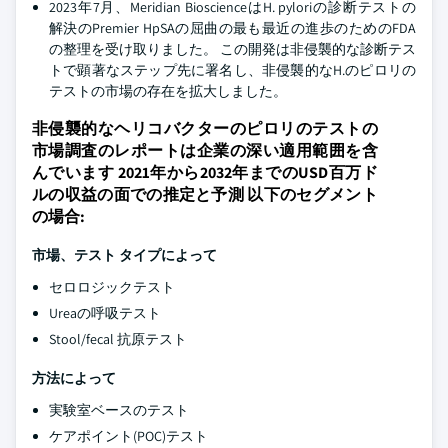
2023年7月、Meridian BioscienceはH. pyloriの診断テストの
解決のPremier HpSAの屈曲の最も最近の進歩のためのFDA
の整理を受け取りました。 この開発は非侵襲的な診断テス
トで顕著なステップ先に署名し、非侵襲的なH.のピロリの
テストの市場の存在を拡大しました。
非侵襲的なヘリコバクターのピロリのテストの
市場調査のレポートは企業の深い適用範囲を含
んでいます 2021年から2032年までのUSD百万ド
ルの収益の面での推定と予測 以下のセグメント
の場合:
市場、テスト タイプによって
セロロジックテスト
Ureaの呼吸テスト
Stool/fecal 抗原テスト
方法によって
実験室ベースのテスト
ケアポイント(POC)テスト