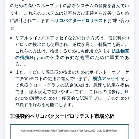
のための高いスループットの診断システムの開発を含んでい
ます。 これらのシステムは効率および正確さを改善するため
に設計されています
ヘリコバクターピロリテスト
お問い合わ
せ
リアルタイムPCRアッセイなどの分子方式は、便試料のH
ピロリの検出にも使用され、感度が高く、特異性も高い。
これらの方法は、検出するためにも使用できます
抗生物質
の抵抗
H-pyloriの伝染の有効な処置のために重要であ
る、。
また、H.ピロリ感染症の検出のためのポイント・オブ・ケ
ア(POC)テストの使用に進んでいます。
横流アッセイ
そし
て免疫クロマトグラフの試金(ICAs)は、急速な結果を提供
でき、臨床設定で使いやすいです。 これらの進歩は、H-
pyloriの診断のための非侵襲的な試験アプローチのための
成長する好みを可能にします。
非侵襲的ヘリコバクターピロリテスト市場分析