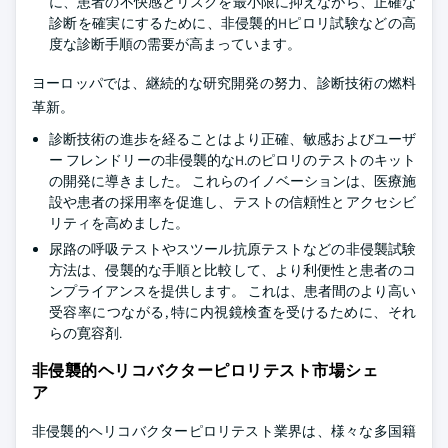
に、患者の不快感とリスクを最小限に抑えながら、正確な
診断を確実にするために、非侵襲的Hピロリ試験などの高
度な診断手順の需要が高まっています。
ヨーロッパでは、継続的な研究開発の努力、診断技術の燃料
革新。
診断技術の進歩を経ることはより正確、敏感およびユーザ
ー フレンドリーの非侵襲的なH.のピロリのテストのキット
の開発に導きました。 これらのイノベーションは、医療施
設や患者の採用率を促進し、テストの信頼性とアクセシビ
リティを高めました。
尿路の呼吸テストやスツール抗原テストなどの非侵襲試験
方法は、侵襲的な手順と比較して、より利便性と患者のコ
ンプライアンスを提供します。 これは、患者間のより高い
受容率につながる, 特に内視鏡検査を受けるために、それ
らの寛容剤.
非侵襲的ヘリコバクターピロリテスト市場シェ
ア
非侵襲的ヘリコバクターピロリテスト業界は、様々な多国籍