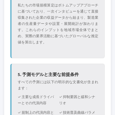
私たちの市場規模算定はボトムアップアプローチ
に基づいており、一次インタビューを通じて直接
収集された企業の収益データから始まり、製造業
者の生産量データや設置・展開統計が加わりま
す。これらのインプットを地域市場全体でまと
め、実際の業界活動に基づいたグローバルな推定
値を算出します。
5. 予測モデルと主要な前提条件
すべての予測には以下の明示的な文書化が含まれ
ます：
✓ 主要な成長ドライバ
✓ 抑制要因と緩和シナ
ーとその代演内容
リオ
✓ 規制上の代演内容と
✓ 技術普及曲線パラメ