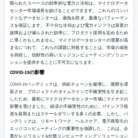
限られたスペースの効率的な電力と冷却は、マイクロデータ
センター市場成長を妨げることができます。 これらのコンパ
クトなデータセンターは、過熱を防ぎ、最適なパフォーマン
スを保証します。 不十分な冷却および電力インフラは装置の
故障および減らされた効率に、プロダクト採用を定めるため
に導くかもしれません。 マイクロデータセンターの需要が高
まるにつれて、これらの課題に対処することは、市場の成長
を持続し、信頼性の高いエッジコンピューティングソリュー
ションを提供することに不可欠になります。
COVID-19の影響
COVID-19パンデミックは、供給チェーンを破壊し、展開を遅
延させ、プロジェクトのタイムラインで不確実性を引き起こ
したため、最初にマイクロデータセンター市場にマイナスの
影響を受けました。 経済の不確実性のために、ITインフラ投
資を延期またはスケールダウンする多くの企業。 しかし、パ
ンデミックは、リモートワーク、ヘルスケア、電子商取引の
エッジコンピューティングの重要性を強調した。 これは、企
業がレジリエント&分散コンピューティングソリューション