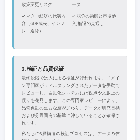
政策変更リスク
ータ
✓ マクロ経済の代演内
✓ 競争の動態と市場参
容（GDP成長、インフ
入/椭退の見通し
レ、通貨）
6. 検証と品質保証
最終段階では人による検証が行われます。ドメイ
ン専門家がフィルタリングされたデータを手動で
レビューし、自動化システムには視点や文脈上の
誤りを発見します。この専門家レビューにより、
品質保証の重要な層が加わり、データが研究目標
および分野固有の基準に沖していることが確保さ
れます。
私たちの3層構造の検証プロセスは、データの信