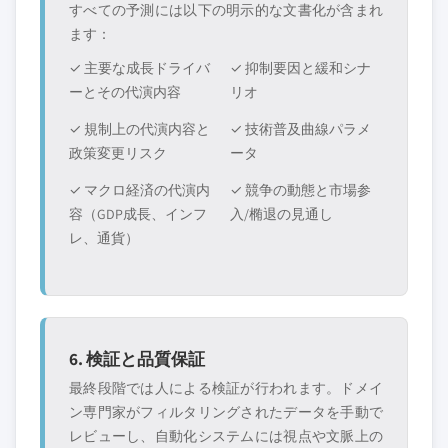
すべての予測には以下の明示的な文書化が含まれ
ます：
✓ 主要な成長ドライバ
✓ 抑制要因と緩和シナ
ーとその代演内容
リオ
✓ 規制上の代演内容と
✓ 技術普及曲線パラメ
政策変更リスク
ータ
✓ マクロ経済の代演内
✓ 競争の動態と市場参
容（GDP成長、インフ
入/椭退の見通し
レ、通貨）
6. 検証と品質保証
最終段階では人による検証が行われます。ドメイ
ン専門家がフィルタリングされたデータを手動で
レビューし、自動化システムには視点や文脈上の