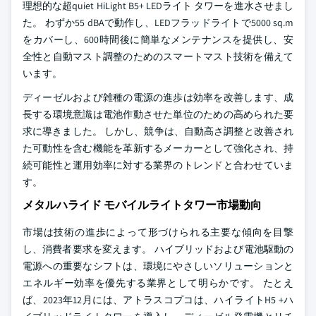
理想的な超quiet HiLight B5+ LEDライト タワーを進水させまし
た。 わずか55 dBAで動作し、LEDフラッドライトで5000 sq.m
をカバーし、600時間後に簡単なメンテナンスを提供し、安
全性と自動マスト調整のためのスマートマスト技術を備えて
います。
ディーゼルおよび雑種の電源の進歩は効率を改善します、成
長する環境意識は電池作動させた単位のための高められた要
求に導きました。 しかし、競争は、自動高さ調整と改善され
た可動性を含む機能を革新するメーカーとして強化され、持
続可能性と運用効率に対する業界のトレンドと合わせていま
す。
メタルハライド モバイルライトタワー市場動向
市場は技術の進歩によって形づけられる主要な傾向を目撃
し、消費者要求を変えます。 ハイブリッドおよび電池駆動の
電源への重要なシフトは、環境にやさしいソリューションと
エネルギー効率を優先する業界として明らかです。 たとえ
ば、2023年12月には、アトラスコプコは、ハイライトH5 +ハ