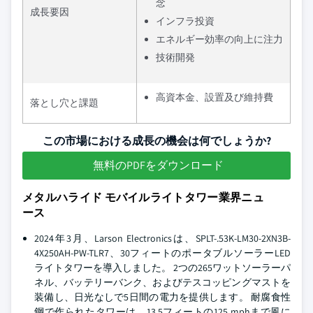
念
成長要因
インフラ投資
エネルギー効率の向上に注力
技術開発
高資本金、設置及び維持費
落とし穴と課題
この市場における成長の機会は何でしょうか?
無料のPDFをダウンロード
メタルハライド モバイルライトタワー業界ニュ
ース
2024年3月、Larson Electronicsは、SPLT-.53K-LM30-2XN3B-
4X250AH-PW-TLR7、30フィートのポータブルソーラーLED
ライトタワーを導入しました。 2つの265ワットソーラーパ
ネル、バッテリーバンク、およびテスコッピングマストを
装備し、日光なしで5日間の電力を提供します。 耐腐食性
鋼で作られたタワーは、13.5フィートの125 mphまで風に