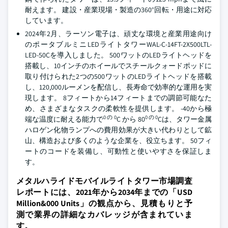
耐えます。 建設・産業現場・製造の360°回転・用途に対応
しています。
2024年2月、ラーソン電子は、頑丈な環境と産業用途向け
のポータブルミニLEDライトタワーWAL-C-14FT-2X500LTL-
LED-50Cを導入しました。 500ワットのLEDライトヘッドを
搭載し、10インチのホイールでスチールクォードポッドに
取り付けられた2つの500ワットのLEDライトヘッドを搭載
し、120,000ルーメンを配信し、長寿命で効率的な運用を実
現します。 8フィートから14フィートまでの調節可能なた
め、さまざまなタスクの柔軟性を提供します。 -40から極
0 の 0
0 の 0
端な温度に耐える能力で
C から 80
Cは、タワー金属
ハロゲン化物ランプへの費用効果が大きい代わりとして鉱
山、構造および多くのような企業を、役立ちます。 50フィ
ートのコードを装備し、可動性と使いやすさを保証しま
す。
メタルハライドモバイルライトタワー市場調査
レポートには、2021年から2034年までの「USD
Million&000 Units」の観点から、見積もりと予
測で業界の詳細なカバレッジが含まれていま
す。