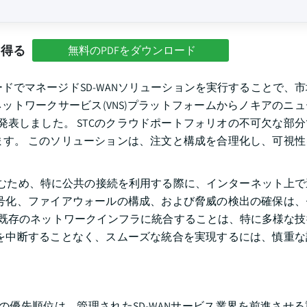
を得る
無料のPDFをダウンロード
ドでマネージドSD-WANソリューションを実行することで、
想ネットワークサービス(VNS)プラットフォームからノキアのニ
を発表しました。 STCのクラウドポートフォリオの不可欠な部
す。 このソリューションは、注文と構成を合理化し、可視性
め込むため、特に公共の接続を利用する際に、インターネット上
号化、ファイアウォールの構成、および脅威の検出の確保は、
Nを既存のネットワークインフラに統合することは、特に多様な
を中断することなく、スムーズな統合を実現するには、慎重な
長の優先順位は、管理されたSD-WANサービス業界を前進させ