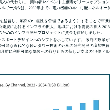
接購入の代わりに、契約者やイベント主催者がリースオプション
ネルギー指令は、2030年までに電力機器の再生可能エネルギー源の
を監督し、燃料の生産性を管理できるようにすることで重要
展におけるインフラの拡大、地域における需要の拡大 2013年
のためのインフラ開発プロジェクトに資金を供給しました。
ンスポートデザインへのシフトを示しています。 政府の政策が
続可能な近代的な軽いタワー技術のための研究開発の増加投資
30年6月前に利用可能な気候への取り組みの新しい支出の4.6億ド