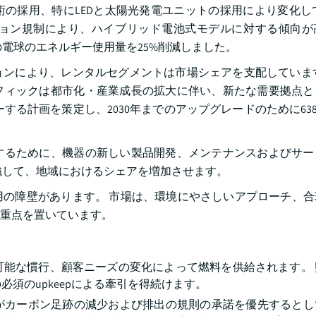
の採用、特にLEDと太陽光発電ユニットの採用により変化し
ョン規制により、ハイブリッド電池式モデルに対する傾向が
の電球のエネルギー使用量を25%削減しました。
ンにより、レンタルセグメントは市場シェアを支配しています
フィックは都市化・産業成長の拡大に伴い、新たな需要拠点と
る計画を策定し、2030年までのアップグレードのために638
するために、機器の新しい製品開発、メンテナンスおよびサー
強して、地域におけるシェアを増加させます。
の障壁があります。 市場は、環境にやさしいアプローチ、合
重点を置いています。
可能な慣行、顧客ニーズの変化によって燃料を供給されます。 
必須のupkeepによる牽引を得続けます。
がカーボン足跡の減少および排出の規則の承諾を優先するとし