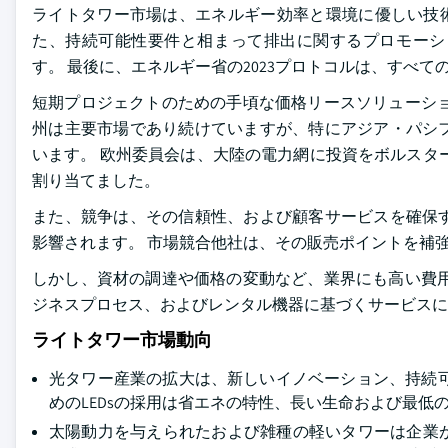
ライトタワー市場は、エネルギー効率と環境に優しい技術
た、持続可能性要件と相まって排出に関するプロモーシ
す。 最後に、エネルギー省の2023プロトコルは、すべて
短期プロジェクトのための手頃な価格リースソリューショ
州は主要市場であり続けていますが、特にアジア・パシ
います。 欧州委員会は、大陸の電力網に投資をボルスターす
割り当てました。
また、競争は、その信頼性、および顧客サービスを確保
影響されます。 市場競合他社は、その販売ポイントを補
しかし、資材の調達や価格の変動など、業界にも高い費用
ジネスプロセス、およびレンタル機器に基づくサービスに
ライトタワー市場動向
光タワー産業の拡大は、新しいイノベーション、持続
めのLEDsの採用は省エネの特性、長い生命および最低の
太陽動力を与えられたおよび雑種の軽いタワーは企業