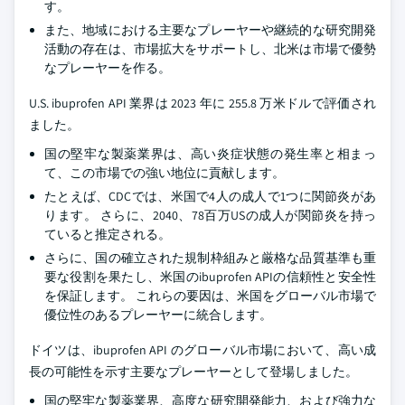
す。
また、地域における主要なプレーヤーや継続的な研究開発
活動の存在は、市場拡大をサポートし、北米は市場で優勢
なプレーヤーを作る。
U.S. ibuprofen API 業界は 2023 年に 255.8 万米ドルで評価され
ました。
国の堅牢な製薬業界は、高い炎症状態の発生率と相まっ
て、この市場での強い地位に貢献します。
たとえば、CDCでは、米国で4人の成人で1つに関節炎があ
ります。 さらに、2040、78百万USの成人が関節炎を持っ
ていると推定される。
さらに、国の確立された規制枠組みと厳格な品質基準も重
要な役割を果たし、米国のibuprofen APIの信頼性と安全性
を保証します。 これらの要因は、米国をグローバル市場で
優位性のあるプレーヤーに統合します。
ドイツは、ibuprofen API のグローバル市場において、高い成
長の可能性を示す主要なプレーヤーとして登場しました。
国の堅牢な製薬業界、高度な研究開発能力、および強力な