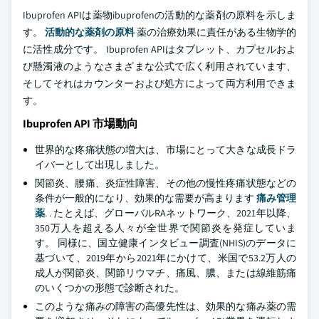
Ibuprofen APIは薬物ibuprofenの活動的な薬剤の原料を示しま
す。
活動的な薬剤の原料
薬の治療効果に責任がある生物学的
に活性成分です。 Ibuprofen APIはタブレット、カプセルおよ
び懸濁液のようなさまざまな公式で広く利用されています、
そしてそれはカウンターおよび処方によって両方利用できま
す。
Ibuprofen API 市場動向
世界的な疼痛状態の増大は、市場にとって大きな成長ドラ
イバーとして出現しました。
関節炎、腰痛、炎症性障害、その他の慢性疼痛状態などの
条件が一般的になり、効果的な需要が高まります
痛み管理
薬
. . たとえば、グローバルRAネットワーク、2021年以降、
350万人を超える人々が全世界で関節炎を発症していま
す。 同様に、国立健康インタビュー調査(NHIS)のデータに
基づいて、2019年から2021年にかけて、米国で53.2万人の
成人が関節炎、関節リウマチ、痛風、膿、または線維筋痛
のいくつかの形態で診断された。
このような痛みの障害の高優先性は、効果的な痛み薬の需