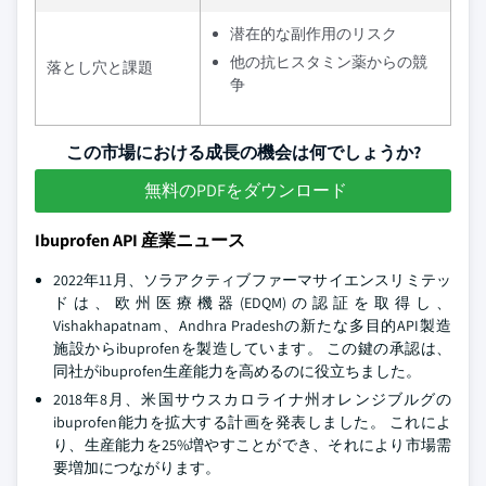
潜在的な副作用のリスク
他の抗ヒスタミン薬からの競
落とし穴と課題
争
この市場における成長の機会は何でしょうか?
無料のPDFをダウンロード
Ibuprofen API 産業ニュース
2022年11月、ソラアクティブファーマサイエンスリミテッ
ドは、欧州医療機器(EDQM)の認証を取得し、
Vishakhapatnam、Andhra Pradeshの新たな多目的API製造
施設からibuprofenを製造しています。 この鍵の承認は、
同社がibuprofen生産能力を高めるのに役立ちました。
2018年8月、米国サウスカロライナ州オレンジブルグの
ibuprofen能力を拡大する計画を発表しました。 これによ
り、生産能力を25%増やすことができ、それにより市場需
要増加につながります。