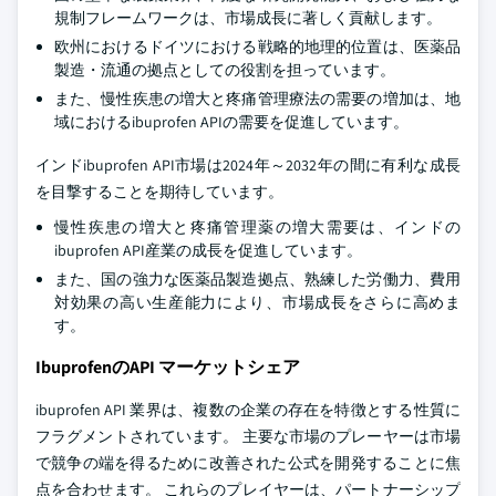
規制フレームワークは、市場成長に著しく貢献します。
欧州におけるドイツにおける戦略的地理的位置は、医薬品
製造・流通の拠点としての役割を担っています。
また、慢性疾患の増大と疼痛管理療法の需要の増加は、地
域におけるibuprofen APIの需要を促進しています。
インドibuprofen API市場は2024年～2032年の間に有利な成長
を目撃することを期待しています。
慢性疾患の増大と疼痛管理薬の増大需要は、インドの
ibuprofen API産業の成長を促進しています。
また、国の強力な医薬品製造拠点、熟練した労働力、費用
対効果の高い生産能力により、市場成長をさらに高めま
す。
IbuprofenのAPI マーケットシェア
ibuprofen API 業界は、複数の企業の存在を特徴とする性質に
フラグメントされています。 主要な市場のプレーヤーは市場
で競争の端を得るために改善された公式を開発することに焦
点を合わせます。 これらのプレイヤーは、パートナーシップ