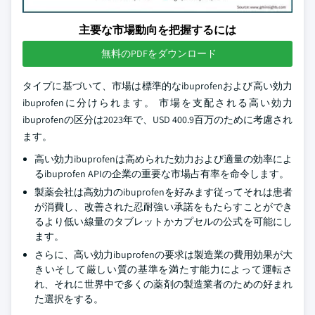
主要な市場動向を把握するには
無料のPDFをダウンロード
タイプに基づいて、市場は標準的なibuprofenおよび高い効力
ibuprofenに分けられます。 市場を支配される高い効力
ibuprofenの区分は2023年で、USD 400.9百万のために考慮され
ます。
高い効力ibuprofenは高められた効力および適量の効率によ
るibuprofen APIの企業の重要な市場占有率を命令します。
製薬会社は高効力のibuprofenを好みます従ってそれは患者
が消費し、改善された忍耐強い承諾をもたらすことができ
るより低い線量のタブレットかカプセルの公式を可能にし
ます。
さらに、高い効力ibuprofenの要求は製造業の費用効果が大
きいそして厳しい質の基準を満たす能力によって運転さ
れ、それに世界中で多くの薬剤の製造業者のための好まれ
た選択をする。