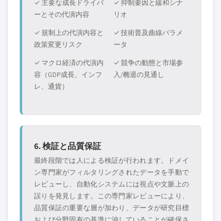
✓ 主要な成長ドライバ
✓ 抑制要因と緩和シナ
ーとその代演内容
リオ
✓ 規制上の代演内容と
✓ 技術普及曲線パラメ
政策変更リスク
ータ
✓ マクロ経済の代演内
✓ 競争の動態と市場参
容（GDP成長、インフ
入/椭退の見通し
レ、通貨）
6. 検証と品質保証
最終段階では人による検証が行われます。ドメイ
ン専門家がフィルタリングされたデータを手動で
レビューし、自動化システムには視点や文脈上の
誤りを発見します。この専門家レビューにより、
品質保証の重要な層が加わり、データが研究目標
および分野固有の基準に沖していることが確保さ