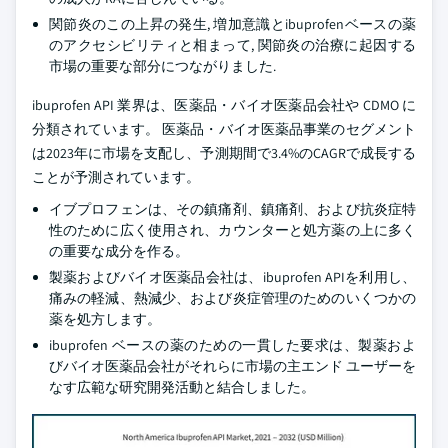
関節炎のこの上昇の発生, 増加意識とibuprofenベースの薬
のアクセシビリティと相まって, 関節炎の治療に起因する
市場の重要な部分につながりました.
ibuprofen API 業界は、医薬品・バイオ医薬品会社や CDMO に
分類されています。 医薬品・バイオ医薬品事業のセグメント
は2023年に市場を支配し、予測期間で3.4%のCAGRで成長する
ことが予測されています。
イブプロフェンは、その鎮痛剤、鎮痛剤、および抗炎症特
性のために広く使用され、カウンターと処方薬の上に多く
の重要な成分を作る。
製薬およびバイオ医薬品会社は、ibuprofen APIを利用し、
痛みの軽減、熱減少、および炎症管理のためのいくつかの
薬を処方します。
ibuprofen ベースの薬のための一貫した要求は、製薬およ
びバイオ医薬品会社がそれらに市場の主エンド ユーザーを
なす広範な研究開発活動と結合しました。