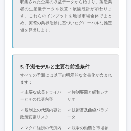
収集された企業の収益データから始まり、製造業
者の生産量データや設置・展開統計が加わりま
す。これらのインプットを地域市場全体でまと
め、実際の業界活動に基づいたグローバルな推定
値を算出します。
5. 予測モデルと主要な前提条件
すべての予測には以下の明示的な文書化が含まれ
ます：
✓ 主要な成長ドライバ
✓ 抑制要因と緩和シナ
ーとその代演内容
リオ
✓ 規制上の代演内容と
✓ 技術普及曲線パラメ
政策変更リスク
ータ
✓ マクロ経済の代演内
✓ 競争の動態と市場参