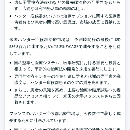
遺伝子置換療法(ERT)などの最先端治療の可用性をもたら
す、広範な研究開発活動の領域の利点。
ハンター症候群およびその治療オプションに関する医療提
供者および患者の間で高い意識は、市場の成長に貢献しま
す。
米国ハンター症候群治療市場は、予測時間枠の最後にUSD
586.8百万に達するために5.3%のCAGRで成長することを期待
しています。
国の堅牢な医療システム、医学研究における重要な投資と
相まって、革新的な治療法の開発と採用を容易にします。
専門的治療センターの存在と遺伝学者と代謝の専門家の高
濃度は、ハンター症候群患者のケアの質を高めます。
さらに、患者の意識を高め、主要な治療や臨床試験への容
易なアクセスと相まって、米国の大手スタンスをさらに固
着させます。
フランスのハンター症候群治療市場は、今後数年で著しく成
長するために計画されています。
国には、ハンター症候群を含む代謝障害の診断と治療に専