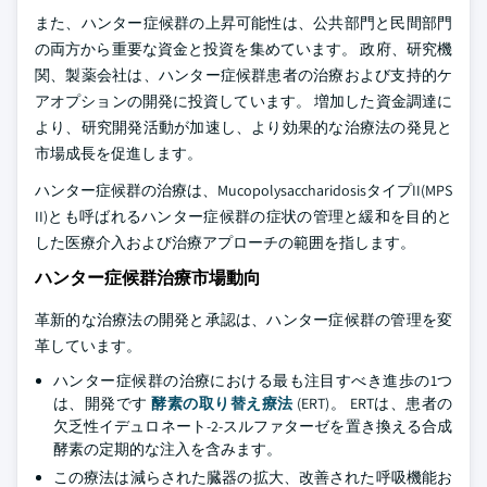
また、ハンター症候群の上昇可能性は、公共部門と民間部門
の両方から重要な資金と投資を集めています。 政府、研究機
関、製薬会社は、ハンター症候群患者の治療および支持的ケ
アオプションの開発に投資しています。 増加した資金調達に
より、研究開発活動が加速し、より効果的な治療法の発見と
市場成長を促進します。
ハンター症候群の治療は、MucopolysaccharidosisタイプII(MPS
II)とも呼ばれるハンター症候群の症状の管理と緩和を目的と
した医療介入および治療アプローチの範囲を指します。
ハンター症候群治療市場動向
革新的な治療法の開発と承認は、ハンター症候群の管理を変
革しています。
ハンター症候群の治療における最も注目すべき進歩の1つ
は、開発です
酵素の取り替え療法
(ERT)。 ERTは、患者の
欠乏性イデュロネート-2-スルファターゼを置き換える合成
酵素の定期的な注入を含みます。
この療法は減らされた臓器の拡大、改善された呼吸機能お