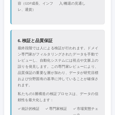
容（GDP成長、インフ
入/椭退の見通し
レ、通貨）
6. 検証と品質保証
最終段階では人による検証が行われます。ドメイ
ン専門家がフィルタリングされたデータを手動で
レビューし、自動化システムには視点や文脈上の
誤りを発見します。この専門家レビューにより、
品質保証の重要な層が加わり、データが研究目標
および分野固有の基準に沖していることが確保さ
れます。
私たちの3層構造の検証プロセスは、データの信
頼性を最大化します：
✓ 統計的検証
✓ 専門家検証
✓ 市場実態チェ
ック