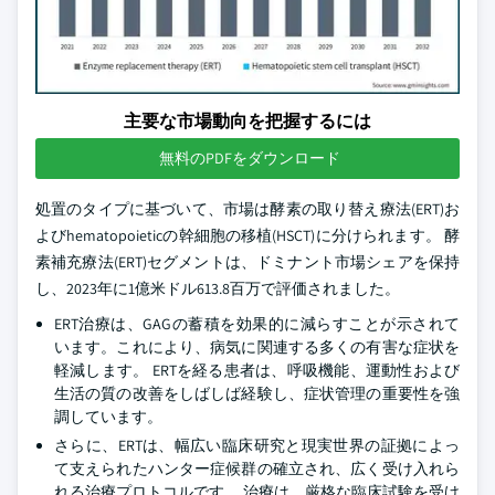
主要な市場動向を把握するには
無料のPDFをダウンロード
処置のタイプに基づいて、市場は酵素の取り替え療法(ERT)お
よびhematopoieticの幹細胞の移植(HSCT)に分けられます。 酵
素補充療法(ERT)セグメントは、ドミナント市場シェアを保持
し、2023年に1億米ドル613.8百万で評価されました。
ERT治療は、GAGの蓄積を効果的に減らすことが示されて
います。これにより、病気に関連する多くの有害な症状を
軽減します。 ERTを経る患者は、呼吸機能、運動性および
生活の質の改善をしばしば経験し、症状管理の重要性を強
調しています。
さらに、ERTは、幅広い臨床研究と現実世界の証拠によっ
て支えられたハンター症候群の確立され、広く受け入れら
れる治療プロトコルです。 治療は、厳格な臨床試験を受け