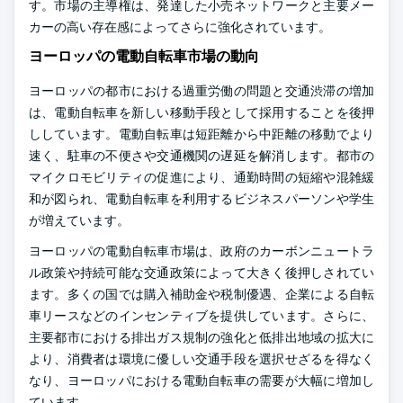
す。市場の主導権は、発達した小売ネットワークと主要メー
カーの高い存在感によってさらに強化されています。
ヨーロッパの電動自転車市場の動向
ヨーロッパの都市における過重労働の問題と交通渋滞の増加
は、電動自転車を新しい移動手段として採用することを後押
ししています。電動自転車は短距離から中距離の移動でより
速く、駐車の不便さや交通機関の遅延を解消します。都市の
マイクロモビリティの促進により、通勤時間の短縮や混雑緩
和が図られ、電動自転車を利用するビジネスパーソンや学生
が増えています。
ヨーロッパの電動自転車市場は、政府のカーボンニュートラ
ル政策や持続可能な交通政策によって大きく後押しされてい
ます。多くの国では購入補助金や税制優遇、企業による自転
車リースなどのインセンティブを提供しています。さらに、
主要都市における排出ガス規制の強化と低排出地域の拡大に
より、消費者は環境に優しい交通手段を選択せざるを得なく
なり、ヨーロッパにおける電動自転車の需要が大幅に増加し
ています。