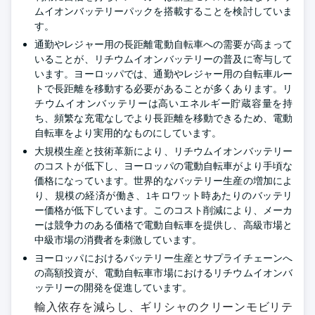
ムイオンバッテリーパックを搭載することを検討していま
す。
通勤やレジャー用の長距離電動自転車への需要が高まって
いることが、リチウムイオンバッテリーの普及に寄与して
います。ヨーロッパでは、通勤やレジャー用の自転車ルー
トで長距離を移動する必要があることが多くあります。リ
チウムイオンバッテリーは高いエネルギー貯蔵容量を持
ち、頻繁な充電なしでより長距離を移動できるため、電動
自転車をより実用的なものにしています。
大規模生産と技術革新により、リチウムイオンバッテリー
のコストが低下し、ヨーロッパの電動自転車がより手頃な
価格になっています。世界的なバッテリー生産の増加によ
り、規模の経済が働き、1キロワット時あたりのバッテリ
ー価格が低下しています。このコスト削減により、メーカ
ーは競争力のある価格で電動自転車を提供し、高級市場と
中級市場の消費者を刺激しています。
ヨーロッパにおけるバッテリー生産とサプライチェーンへ
の高額投資が、電動自転車市場におけるリチウムイオンバ
ッテリーの開発を促進しています。
輸入依存を減らし、ギリシャのクリーンモビリテ