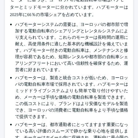
ターとミッドモーターに分かれています。ハブモーターは
2025年に66％の市場シェアを占めています。
ハブモーターシステムの需要は、ヨーロッパの都市部で増
加する電動自転車のシェアリングとレンタルシステムによ
り支えられています。これらのモーターは長時間の運用に
耐え、高使用条件に適した基本的な機械設計を備えていま
す。ハブモーター付きの電動自転車は、メンテナンスと修
理が容易であるため、短期レンタルや都市部の自転車シェ
アリングフリートにおいて高い信頼性を確保するため、運
営者に好まれています。
ハブモーターは、製造と統合コストが低いため、ヨーロッ
パの電動自転車市場で採用されています。ハブモーターは
ミッドドライブシステムよりも簡単で取り付けやすいた
め、メーカーは手頃な価格の電動自転車を製造できます。
この低コストにより、ブランドはより安価なモデルを製造
でき、ヨーロッパの消費者に電動自転車をより手頃な価格
で提供できます。
ハブモーターは、都市通勤者にとってますます重要になっ
ている高い評価のスムーズで静かな乗り心地を提供しま
す。モーターはホイール内に収納され、運転中に最小限の