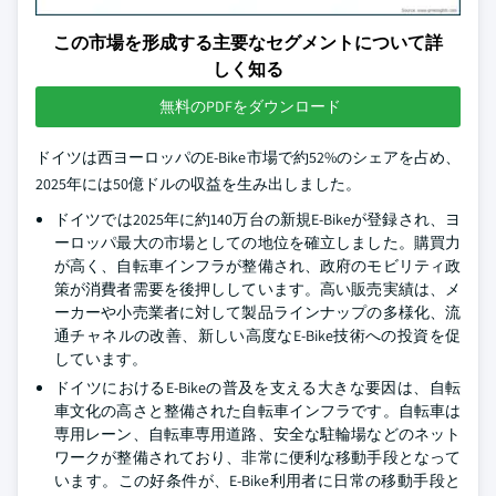
この市場を形成する主要なセグメントについて詳
しく知る
無料のPDFをダウンロード
ドイツは西ヨーロッパのE-Bike市場で約52%のシェアを占め、
2025年には50億ドルの収益を生み出しました。
ドイツでは2025年に約140万台の新規E-Bikeが登録され、ヨ
ーロッパ最大の市場としての地位を確立しました。購買力
が高く、自転車インフラが整備され、政府のモビリティ政
策が消費者需要を後押ししています。高い販売実績は、メ
ーカーや小売業者に対して製品ラインナップの多様化、流
通チャネルの改善、新しい高度なE-Bike技術への投資を促
しています。
ドイツにおけるE-Bikeの普及を支える大きな要因は、自転
車文化の高さと整備された自転車インフラです。自転車は
専用レーン、自転車専用道路、安全な駐輪場などのネット
ワークが整備されており、非常に便利な移動手段となって
います。この好条件が、E-Bike利用者に日常の移動手段と