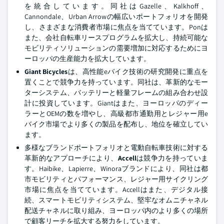
を統合しています。同社はGazelle、Kalkhoff、
Cannondale、Urban Arrowの幅広いポートフォリオを開発
し、さまざまな消費者市場に焦点を当てています。Ponは
また、会社自転車リースプログラムを拡大し、持続可能な
モビリティソリューションの需要増加に対応するためにヨ
ーロッパの生産能力を拡大しています。
Giant Bicycles
は、高性能eバイク技術の研究開発に重点を
置くことで競争力を持っています。同社は、革新的なモー
ターシステム、バッテリーと軽量フレームの組み合わせ設
計に投資しています。Giantはまた、ヨーロッパのディー
ラーとOEMの数を増やし、高級都市通勤用とレジャー用e
バイク市場でより多くの製品を配布し、地位を確立してい
ます。
多様なブランドポートフォリオと電動自転車技術に対する
革新的なアプローチにより、
Accell
は競争力を持っていま
す。Haibike、Lapierre、Winoraブランドにより、同社は都
市モビリティとパフォーマンス、レジャー用サイクリング
市場に焦点を当てています。Accellはまた、デジタル接
続、スマートモビリティシステム、堅牢なオムニチャネル
配送チャネルに取り組み、ヨーロッパ内のより多くの場所
で顧客リーチを拡大する努力をしています。