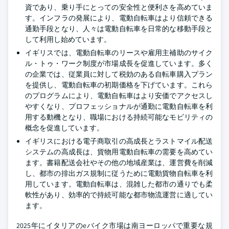
資であり、乗り手にとっての安全性と便利さを高めていま
す。インフラの発展により、電動自転車はより信頼できる
通勤手段となり、人々は電動自転車を日常的な移動手段と
して利用し始めています。
イギリスでは、電動自転車のリースや雇用主補助のサイク
ル・トゥ・ワーク制度が市場成長を促進しています。多く
の企業では、従業員に対して税効のある自転車購入プラン
を提供し、電動自転車の初期価格を下げています。これら
のプログラムにより、電動自転車はより安価でアクセスし
やすくなり、プロフェッショナルが通勤に電動自転車を利
用する動機となり、職場における持続可能なモビリティの
概念を促進しています。
イギリスにおける電子商取引の高成長とラストマイル配送
システムの高成長は、貨物用電動自転車の需要を高めてい
ます。書籍配送会社やその他の地域産業は、運営費を削減
し、都市の排出ガス規制に従うために電動貨物自転車を利
用しています。電動自転車は、混雑した都市の通りでも柔
軟性があり、効率的で持続可能な都市物流運営に適してい
ます。
2025年にイタリアのeバイク市場は南ヨーロッパで重要な規