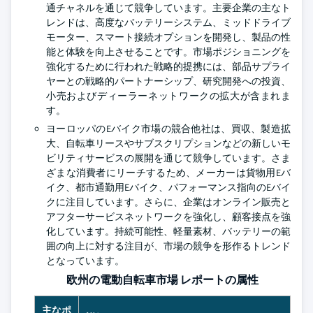
通チャネルを通じて競争しています。主要企業の主なト
レンドは、高度なバッテリーシステム、ミッドドライブ
モーター、スマート接続オプションを開発し、製品の性
能と体験を向上させることです。市場ポジショニングを
強化するために行われた戦略的提携には、部品サプライ
ヤーとの戦略的パートナーシップ、研究開発への投資、
小売およびディーラーネットワークの拡大が含まれま
す。
ヨーロッパのEバイク市場の競合他社は、買収、製造拡
大、自転車リースやサブスクリプションなどの新しいモ
ビリティサービスの展開を通じて競争しています。さま
ざまな消費者にリーチするため、メーカーは貨物用Eバ
イク、都市通勤用Eバイク、パフォーマンス指向のEバイ
クに注目しています。さらに、企業はオンライン販売と
アフターサービスネットワークを強化し、顧客接点を強
化しています。持続可能性、軽量素材、バッテリーの範
囲の向上に対する注目が、市場の競争を形作るトレンド
となっています。
欧州の電動自転車市場 レポートの属性
主なポ