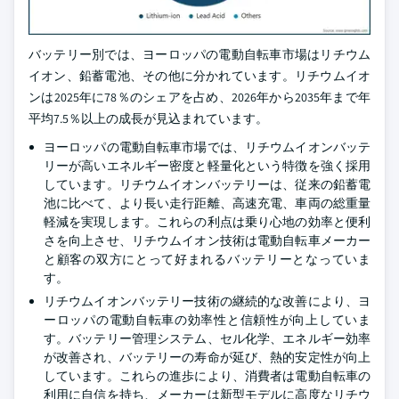
バッテリー別では、ヨーロッパの電動自転車市場はリチウム
イオン、鉛蓄電池、その他に分かれています。リチウムイオ
ンは2025年に78％のシェアを占め、2026年から2035年まで年
平均7.5％以上の成長が見込まれています。
ヨーロッパの電動自転車市場では、リチウムイオンバッテ
リーが高いエネルギー密度と軽量化という特徴を強く採用
しています。リチウムイオンバッテリーは、従来の鉛蓄電
池に比べて、より長い走行距離、高速充電、車両の総重量
軽減を実現します。これらの利点は乗り心地の効率と便利
さを向上させ、リチウムイオン技術は電動自転車メーカー
と顧客の双方にとって好まれるバッテリーとなっていま
す。
リチウムイオンバッテリー技術の継続的な改善により、ヨ
ーロッパの電動自転車の効率性と信頼性が向上していま
す。バッテリー管理システム、セル化学、エネルギー効率
が改善され、バッテリーの寿命が延び、熱的安定性が向上
しています。これらの進歩により、消費者は電動自転車の
利用に自信を持ち、メーカーは新型モデルに高度なリチウ