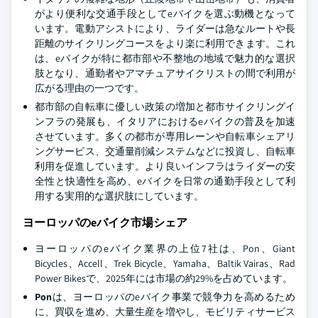
がより便利な交通手段としてeバイクを選ぶ動機となって
います。電動アシストにより、ライダーは急なルートや長
距離のサイクリングコースをより楽に利用できます。これ
は、eバイクが特に都市部や不整地の地域で魅力的な選択
肢となり、通勤者やアマチュアサイクリストの間で利用が
広がる理由の一つです。
都市部の自転車に優しい政策の増加と都市サイクリングイ
ンフラの発展も、イタリアにおけるeバイクの普及を加速
させています。多くの都市が専用レーンや自転車シェアリ
ングサービス、交通量削減システムなどに投資し、自転車
利用を促進しています。より良いインフラはライダーの安
全性と快適性を高め、eバイクを日常の通勤手段として利
用する実用的な選択肢にしています。
ヨーロッパのeバイク市場シェア
ヨーロッパのeバイク業界の上位7社は、Pon、Giant
Bicycles、Accell、Trek Bicycle、Yamaha、Baltik Vairas、Rad
Power Bikesで、2025年には市場の約29%を占めています。
Pon
は、ヨーロッパのeバイク事業で競争力を高めるため
に、買収を進め、大量生産を増やし、モビリティサービス