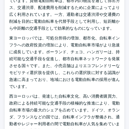
ています。貨物電動自転車は、都市内の物流を通じて排出ガ
ス、交通渋滞、配達費用を削減するために企業によってより
広く利用されています。一方、通勤者は交通渋滞や交通費の
削減を目的に電動自転車を代替手段として利用し、短距離か
ら中距離の交通手段として効果的なものになっています。
東ヨーロッパでは、可処分所得の増加、都市化、自転車イン
フラへの政府投資の増加により、電動自転車市場がより急速
に成長しています。ポーランド、チェコ、ハンガリーは、持
続可能な交通手段を促進し、都市自転車ネットワークを発展
させる国々です。また、小売店舗はよりエコフレンドリーな
モビリティ選択肢を提供し、これらの選択肢に対する認識が
急速に高まっており、地域における電動自転車の採用が進ん
でいます。
西ヨーロッパは、発達した自転車文化、高い消費者購買力、
政府による持続可能な交通手段の積極的な推進により、電動
自転車市場の最大のシェアを占めています。ドイツ、オラン
ダ、フランスなどの国では、自転車インフラが整備され、通
勤者やレジャー利用者の間で電動自転車が人気を集めていま