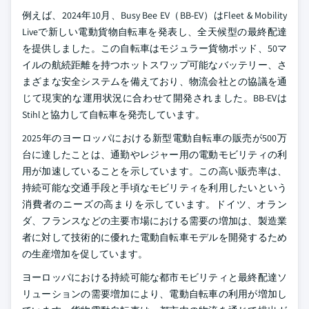
例えば、2024年10月、Busy Bee EV（BB-EV）はFleet & Mobility
Liveで新しい電動貨物自転車を発表し、全天候型の最終配達
を提供しました。この自転車はモジュラー貨物ポッド、50マ
イルの航続距離を持つホットスワップ可能なバッテリー、さ
まざまな安全システムを備えており、物流会社との協議を通
じて現実的な運用状況に合わせて開発されました。BB-EVは
Stihlと協力して自転車を発売しています。
2025年のヨーロッパにおける新型電動自転車の販売が500万
台に達したことは、通勤やレジャー用の電動モビリティの利
用が加速していることを示しています。この高い販売率は、
持続可能な交通手段と手頃なモビリティを利用したいという
消費者のニーズの高まりを示しています。ドイツ、オラン
ダ、フランスなどの主要市場における需要の増加は、製造業
者に対して技術的に優れた電動自転車モデルを開発するため
の生産増加を促しています。
ヨーロッパにおける持続可能な都市モビリティと最終配達ソ
リューションの需要増加により、電動自転車の利用が増加し