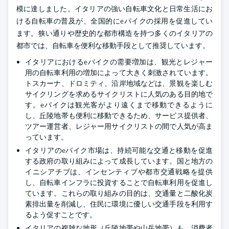
模に達しました。イタリアの強い自転車文化と日常生活にお
ける自転車の普及が、全国的にeバイクの採用を促進してい
ます。狭い通りや歴史的な都市構造を持つ多くのイタリアの
都市では、自転車を便利な移動手段として推奨しています。
イタリアにおけるeバイクの需要増加は、観光とレジャー
用の自転車利用の増加によって大きく刺激されています。
トスカーナ、ドロミティ、沿岸地域などは、景観を楽しむ
サイクリングを求めるサイクリストに人気のある目的地で
す。eバイクは観光客がより遠くまで移動できるように
し、丘陵地帯も便利に移動できるため、サービス提供者、
ツアー運営者、レジャー用サイクリストの間で人気が高ま
っています。
イタリアのeバイク市場は、持続可能な交通と移動を促進
する政府の取り組みによって成長しています。国と地方の
イニシアチブは、インセンティブや都市交通戦略を提供
し、自転車インフラに投資することで自転車利用を促進し
ています。これらの取り組みの目的は、交通量と二酸化炭
素排出量を削減し、住民に環境に優しい交通手段を利用す
るよう促すことです。
イタリアの複雑な地形（丘陵地帯や山岳地帯）も、消費者