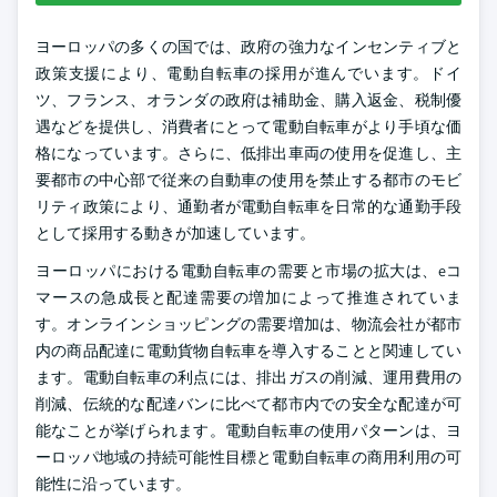
ヨーロッパの多くの国では、政府の強力なインセンティブと
政策支援により、電動自転車の採用が進んでいます。ドイ
ツ、フランス、オランダの政府は補助金、購入返金、税制優
遇などを提供し、消費者にとって電動自転車がより手頃な価
格になっています。さらに、低排出車両の使用を促進し、主
要都市の中心部で従来の自動車の使用を禁止する都市のモビ
リティ政策により、通勤者が電動自転車を日常的な通勤手段
として採用する動きが加速しています。
ヨーロッパにおける電動自転車の需要と市場の拡大は、eコ
マースの急成長と配達需要の増加によって推進されていま
す。オンラインショッピングの需要増加は、物流会社が都市
内の商品配達に電動貨物自転車を導入することと関連してい
ます。電動自転車の利点には、排出ガスの削減、運用費用の
削減、伝統的な配達バンに比べて都市内での安全な配達が可
能なことが挙げられます。電動自転車の使用パターンは、ヨ
ーロッパ地域の持続可能性目標と電動自転車の商用利用の可
能性に沿っています。