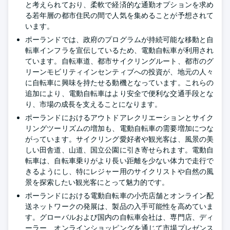
と考えられており、柔軟で経済的な通勤オプションを求め
る若年層の都市住民の間で人気を集めることが予想されて
います。
ポーランドでは、政府のプログラムが持続可能な移動と自
転車インフラを宣伝しているため、電動自転車が利用され
ています。自転車道、都市サイクリングルート、都市のグ
リーンモビリティインセンティブへの投資が、地元の人々
に自転車に興味を持たせる動機となっています。これらの
追加により、電動自転車はより安全で便利な交通手段とな
り、市場の成長を支えることになります。
ポーランドにおけるアウトドアレクリエーションとサイク
リングツーリズムの増加も、電動自転車の需要増加につな
がっています。サイクリング愛好者や観光客は、風景の美
しい田舎道、山道、国立公園に引き寄せられます。電動自
転車は、自転車乗りがより長い距離を少ない体力で走行で
きるようにし、特にレジャー用のサイクリストや自然の風
景を探索したい観光客にとって魅力的です。
ポーランドにおける電動自転車の小売店舗とオンライン配
送ネットワークの発展は、製品の入手可能性を高めていま
す。グローバルおよび国内の自転車会社は、専門店、ディ
ーラー、オンラインショッピングを通じて市場プレゼンス