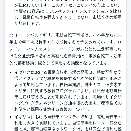
を強化しています。このアクセシビリティの向上により、
消費者は容易にモデルやファイナンスオプションを比較
し、電動自転車を購入できるようになり、市場全体の採用
が加速します。
北ヨーロッパのイギリス電動自転車市場は、2026年から2035
年まで年平均成長率8.5%で成長すると予測されています。ロ
ンドン、マンチェスター、バーミンガムなどの主要都市にお
ける交通渋滞の増加と高額な通勤費用は、電動自転車を効率
的な都市移動手段として採用する動機となっています。
イギリスにおける電動自転車市場の発展は、持続可能な交
通とアクティブな移動を確保するための政府の取り組みに
よって加速しています。自転車施設、排出ガス、低炭素モ
ビリティに関する教育プログラムにより、住民が電動自転
車に切り替えることが期待されています。職場のサイクリ
ングプログラムやグリーン交通手段の支援も、都市住民の
利便性と採用を促進する政策の一つです。
イギリスにおける自転車インフラの増加は、電動自転車の
利用に大きく貢献しています。自転車専用レーン、低交通
量地域、都市自転車ネットワークは、より安全で便利な投