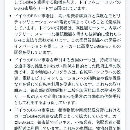
してE-Bikeを選択する動機を与え、ドイツをヨーロッパの
E-Bike市場をリードする国にしています。
ドイツのE-Bike市場は、高い消費者購買力と高度なモビリ
ティソリューションへの需要が高まっていることで急成長
しています。ドイツの消費者は、高性能モーター、内蔵バ
ッテリー、スマートな接続機能を備えた技術的に優れたE-
Bikeに支払う意欲があります。この高品質製品への需要が
イノベーションを促し、メーカーに高度なE-Bikeモデルの
開発を促しています。
ドイツのE-Bike市場を牽引する要因の一つは、持続可能な
交通手段の推進と排出ガス削減を目的とした政府主導の政
策です。国や地域のプログラムは、自転車インフラへの投
資、電動モビリティソリューションへの補助金や税制優遇
などを通じて自転車利用を促進しています。これらの取り
組みは、都市部の混雑緩和と二酸化炭素排出量の削減を図
り、一般の人々や企業にE-Bikeを通常の自動車の代替手段
として利用するよう促しています。
ドイツのE-Bike市場は、都市物流や商業配送分野における
カーゴE-Bikeの急速な成長によって拡大しています。カー
ゴE-Bikeは、都市部でビジネス、小売業者、宅配業者が最
終配送に利用しています。これらの車両は、物流分野で輸