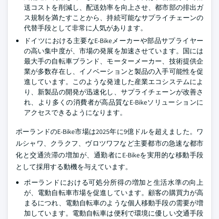
送コストを削減し、配送効率を向上させ、都市部の排出ガ
ス規制を満たすことから、持続可能なサプライチェーンの
代替手段として非常に人気があります。
ドイツにおける主要なE-Bikeメーカーや部品サプライヤー
の高い集中度が、市場の発展を加速させています。国には
最大手の自転車ブランド、モーターメーカー、技術提供企
業が多数存在し、イノベーションと製品の入手可能性を促
進しています。このような発達した産業エコシステムによ
り、新製品の開発が迅速化し、サプライチェーンが改善さ
れ、より多くの消費者が高品質なE-Bikeソリューションに
アクセスできるようになります。
ポーランドのE-Bike市場は2025年に9億ドルを超えました。ワ
ルシャワ、クラクフ、ヴロツワフなど主要都市の急速な都市
化と交通渋滞の増加が、通勤者にE-Bikeを実用的な移動手段
として採用する動機を与えています。
ポーランドにおける可処分所得の増加と生活水準の向上
が、電動自転車市場を促進しています。顧客の購買力が高
まるにつれ、電動自転車のような個人移動手段の需要が増
加しています。電動自転車は便利で環境に優しい交通手段