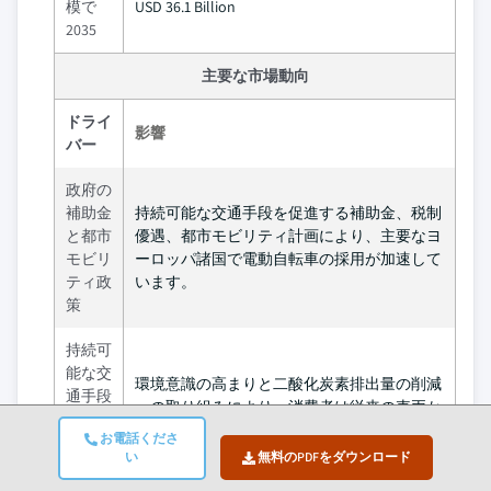
模で
USD 36.1 Billion
2035
主要な市場動向
ドライ
影響
バー
政府の
補助金
持続可能な交通手段を促進する補助金、税制
と都市
優遇、都市モビリティ計画により、主要なヨ
モビリ
ーロッパ諸国で電動自転車の採用が加速して
ティ政
います。
策
持続可
能な交
環境意識の高まりと二酸化炭素排出量の削減
通手段
への取り組みにより、消費者は従来の車両か
への需
ら電動自転車へとシフトしています。
お電話くださ
要の高
い
無料のPDFをダウンロード
まり