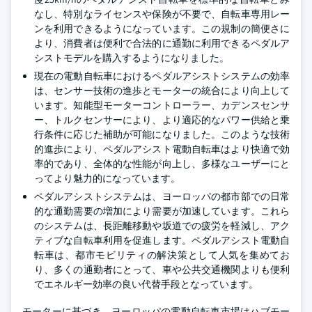
なし、特別なライセンスや保険が不要で、自転車専用レー
ンを利用できるようになっています。この規制の簡便さに
より、消費者は便利で合法的に通勤に利用できるペダルア
シストモデルを購入するようになりました。
現在の電動自転車におけるペダルアシストシステムの効率
は、センサー技術の進歩とモーターの統合により向上して
います。知能型モーターコントローラー、カデンスセンサ
ー、トルクセンサーにより、より適応的なパワー供給と乗
行条件に応じた補助が可能になりました。このような技術
的進歩により、ペダルアシスト電動自転車はより快適で効
率的であり、全体的な性能が向上し、多様なユーザーにと
ってより魅力的になっています。
ペダルアシストシステムは、ヨーロッパの都市部での日常
的な通勤需要の増加により需要が加速しています。これら
のシステムは、長距離移動や坂道での疲労を軽減し、アク
ティブな自転車利用を促進します。ペダルアシスト電動自
転車は、都市モビリティの解決策として人気を集めてお
り、多くの通勤者にとって、車や公共交通機関よりも便利
でエネルギー効率の良い代替手段となっています。
モーターに基づき、ヨーロッパの電動自転車市場はハブモー