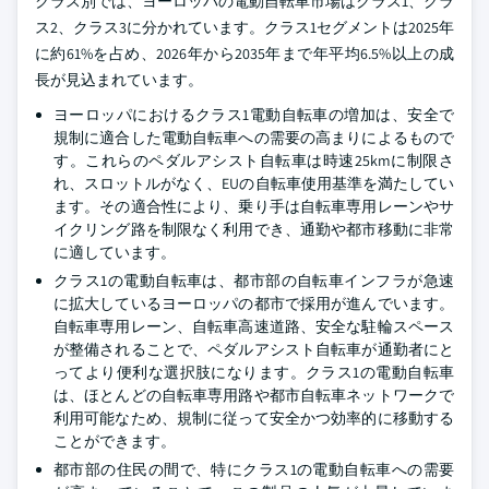
クラス別では、ヨーロッパの電動自転車市場はクラス1、クラ
ス2、クラス3に分かれています。クラス1セグメントは2025年
に約61%を占め、2026年から2035年まで年平均6.5%以上の成
長が見込まれています。
ヨーロッパにおけるクラス1電動自転車の増加は、安全で
規制に適合した電動自転車への需要の高まりによるもので
す。これらのペダルアシスト自転車は時速25kmに制限さ
れ、スロットルがなく、EUの自転車使用基準を満たしてい
ます。その適合性により、乗り手は自転車専用レーンやサ
イクリング路を制限なく利用でき、通勤や都市移動に非常
に適しています。
クラス1の電動自転車は、都市部の自転車インフラが急速
に拡大しているヨーロッパの都市で採用が進んでいます。
自転車専用レーン、自転車高速道路、安全な駐輪スペース
が整備されることで、ペダルアシスト自転車が通勤者にと
ってより便利な選択肢になります。クラス1の電動自転車
は、ほとんどの自転車専用路や都市自転車ネットワークで
利用可能なため、規制に従って安全かつ効率的に移動する
ことができます。
都市部の住民の間で、特にクラス1の電動自転車への需要