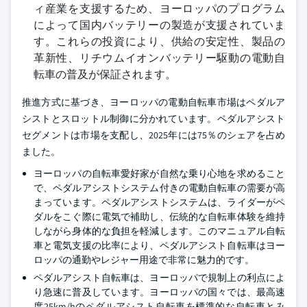
ィ産業を支援するため、ヨーロッパのプログラム
によって国内バッテリーの製造が支援されていま
す。これらの投資により、供給の安定性、製品の
革新性、リチウムイオンバッテリー駆動の電動自
転車の普及が保証されます。
推進方式に基づき、ヨーロッパの電動自転車市場はペダルア
シストとスロットル制御に分かれています。ペダルアシスト
セグメントは市場を支配し、2025年には75％のシェアを占め
ました。
ヨーロッパの自転車愛好家が自然な乗り心地を求めること
で、ペダルアシストシステム付きの電動自転車の需要が高
まっています。ペダルアシストシステムは、ライダーがペ
ダルをこぐ際に電気で補助し、伝統的な自転車体験を維持
しながら身体的な負担を軽減します。このマニュアル自転
車と電気支援の比率により、ペダルアシスト自転車はヨー
ロッパの通勤やレジャー用途で非常に魅力的です。
ペダルアシスト自転車は、ヨーロッパで規制上の利点によ
り急速に普及しています。ヨーロッパの国々では、最高速
度25km/hのペダルアシスト自転車を標準的な自転車とみ