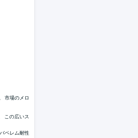
す。 市場のメロ
。 この広いス
ルバペレム耐性