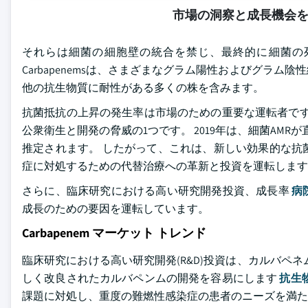
市場の洞察と成長機会
それらは細菌の細胞壁の統合を禁じ、最終的に細菌の
Carbapenemsは、さまざまなグラム陽性およびグラ
他の抗生物質に耐性がある多くの株を含みます。
抗菌抵抗の上昇の発生率は市場のための重要な運転者です。 
公衆衛生と開発の脅威の1つです。 2019年は、細菌AMR
推定されます。 したがって、これは、新しい効果的な抗
症に対処するための代替治療への革新と投資を運転します
さらに、臨床研究における高い研究開発投資、成長率
病
成長のための要因を運転しています。
Carbapenem マーケット トレンド
臨床研究における高い研究開発(R&D)投資は、カルバペ
しく改良されたカルバペンムの開発を容易にします
抗生
課題に対処し、重度の難燃性感染症の患者のニーズを満た