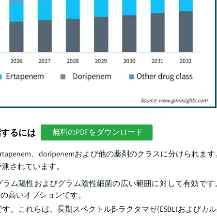
握するには
無料のPDFをダウンロード
ertapenem、doripenemおよび他の薬剤のクラスに分けられま
と予測されています。
含むグラム陽性およびグラム陰性細菌の広い範囲に対して有効です
性の高いオプションです。
です。これらは、長期スペクトルβ-ラクタマゼ(ESBL)およびカ