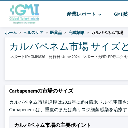
産業レポート
GMI
ホーム
ヘルスケア
医薬品
完成剤形
カルバペネム市場
カルバペネム市場 サイズとシェア
レポートID: GMI9836
|
発行日: June 2024
|
レポート形式: PDF/エ
Carbapenemの市場のサイズ
カルバペネム市場規模は2023年に約4億米ドルで評価され
Carbapenemsは、重度のまたは高リスク細菌感染を
カルバペネム市場の主要ポイント