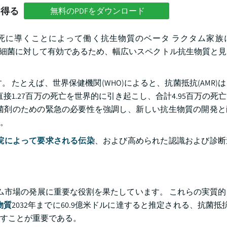
を得る
無料のPDFをダウンロード
死に導くことによって働く抗生物質のベータ ラクタム家族
ム陰性細菌に対して有効であるため、幅広いスペクトル抗生物質と
たとえば、世界保健機関(WHO)によると、抗菌抵抗(AMR)
が直接1.27百万の死亡を世界的に引き起こし、合計4.95百万の死
菌剤のための緊急の必要性を強調し、新しい抗生物質の開発と
。
院によって要求される伝染
、および高められた認識および診断
ネム市場の発展に重要な役割を果たしています。 これらの実質
物質
2032年までに60.9億米ドルに達すると推定される、抗菌抵抗
すことが重要である。