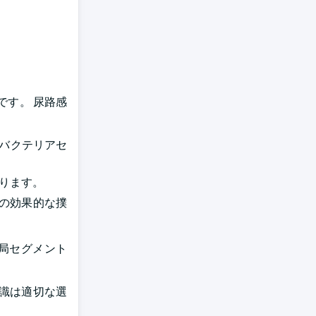
です。 尿路感
トオバクテリアセ
あります。
の効果的な撲
局セグメント
識は適切な選