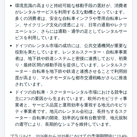
環境意識の高まりと持続可能な移動手段の選好が、消費者
がレンタルサービスを利用する主な動機となっています。
多くの消費者は、安全な自転車インフラや専用自転車レー
ン、サイクリング文化の浸透により、日常の通勤やレクリ
エーション、さらには通勤・通学の足としてレンタルサー
ビスを利用しています。
ドイツのレンタル市場の成功には、公共交通機関が重要な
役割を果たしています。レンタルスクーター・自転車事業
者は、地下鉄や鉄道システムと密接に連携しており、初乗
り・最終区間の移動手段を提供しています。レンタルスク
ーター・自転車を地下鉄や鉄道と連携させることで利用頻
度が高まり、マルチモーダルな都市交通戦略がさらに推進
されています。
ドイツの自転車・スクーターレンタル市場における競争は
主に2つの要因から生まれています。欧州のモビリティ事
業者と、サービス品質と運用効率を重視する地元のモビリ
ティ事業者です。地元のレンタル会社は、長持ちするスク
ーター・自転車の開発、効率的な保有台数管理、地元規制
の遵守により、長期的なシェアを維持しています。
ブラジルは、2026年から2035年にかけての予測期間中に13.4%