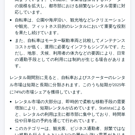
の規模を拡大し、都市部における頻繁なレンタル需要に対
応しています。
自転車は、公園や海岸沿い、観光地などレクリエーション
や観光、フィットネス目的のレンタルにおいて重要な役割
を果たし続けています。
また、自転車はモーター駆動車両と比較してメンテナンス
コストが低く、運用に必要なインフラもシンプルです。た
だし、地形、天候、利用者の体力などの要因により、日常
の通勤手段としての利用には制約が生じる場合がありま
す。
レンタル期間別に見ると、自転車およびスクーターのレンタ
ル市場は短期と長期に分類されます。このうち短期が2025年
に74%の市場シェアを獲得しています。
レンタル市場の大部分は、即時的で柔軟な移動手段の需要
増加により、短期レンタルが占めています。Statistaによる
と、レンタルの利用は主に都市部に集中しており、時間単
位や日単位の予約を通じて行われています。
このカテゴリーは、観光客、ビジネス通勤者、頻繁ではな
い移動を行う人々という3つの層から強い需要がありま