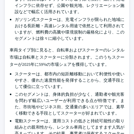
インフラに依存せず、公園や観光地、レクリエーション施
設などで幅広く活用されています。
ガソリン式スクーターは、充電インフラが限られた地域に
おける長距離・高速レンタル用途で依然として利用されて
いますが、燃料費の高騰や環境規制の厳格化により、この
セグメントは徐々に縮小しています。
車両タイプ別に見ると、自転車およびスクーターのレンタル
市場は自転車とスクーターに分類されます。このうちスクー
ターが2025年に59%の市場シェアを獲得しています。
スクーターは、都市内の短距離移動において利便性や使い
やすさ、優れた速度性能を発揮することから、交通手段と
して優位に立っています。
このセグメントは、身体的負担が少なく、通勤者や観光客
を問わず幅広いユーザーが利用できる点が特徴です。ま
た、市街地やビジネス街、交通量の多いエリアでは、素早
く移動できる手段としてスクーターが好まれています。
電動スクーターは、運用コストの低さと持続可能性の取り
組みとの親和性から、レンタル車両としてますます人気が
高まっています。その結果、事業者は保有するスクーター