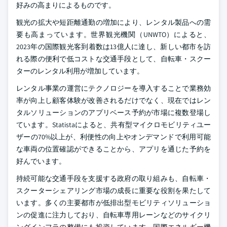
好みの高まりによるものです。
観光の拡大や短距離通勤の増加により、レンタル製品への需
要も高まっています。世界観光機関（UNWTO）によると、
2023年の国際観光客到着数は13億人に達し、新しい都市を訪
れる際の便利で低コストな交通手段として、自転車・スクー
ターのレンタル利用が増加しています。
レンタル事業の運営にテクノロジーを導入することで業務効
率が向上し顧客体験が改善されるだけでなく、現在ではレン
タルソリューションのアプリベース予約が市場に複数登場し
ています。Statistaによると、共有型マイクロモビリティユー
ザーの70%以上が、利便性の向上やオンデマンドで利用可能
な車両の位置確認ができることから、アプリを通じた予約を
好んでいます。
持続可能な交通手段を支援する政府の取り組みも、自転車・
スクーターシェアリング市場の成長に重要な役割を果たして
います。多くの主要都市が低排出型モビリティソリューショ
ンの促進に注力しており、自転車専用レーンなどのサイクリ