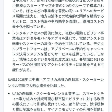
な事業者）と、限られた都市圏への選択的な拡大を目指す
小規模なスタートアップ企業の2つのグループで構成され
ている。ほとんどの事業者は需要の高いエリアへのサービ
ス展開に注力し、地方自治体との戦略的な関係を構築する
とともに、コスト構造や車両効率を管理し、運用コストの
最小化を図っている。
レンタルアクセスの提供に加え、複数の電動モビリティ事
業者はデジタルモバイルアプリを通じて、電動アシスト自
転車やスクーターの決済・予約を可能にしている。デジタ
ルプラットフォームは、アプリベースの予約やキャッシュ
レス決済システムを通じてサービスを提供している。しか
し、地域によるデジタル普及度の違いは、各地域における
サービスの利用頻度やアクセシビリティに影響を与える可
能性がある。
UAEは2025年に中東・アフリカ地域の自転車・スクーターレ
ンタル市場で大幅な成長を記録した。
UAEの自転車・スクーターレンタル業界は、スマートシテ
ィの取り組みや持続可能な都市型モビリティに対する政府
の重視によって影響を受けている。都市部では、渋滞緩和
と排出削減を目指し、マイクロモビリティの利用を奨励し