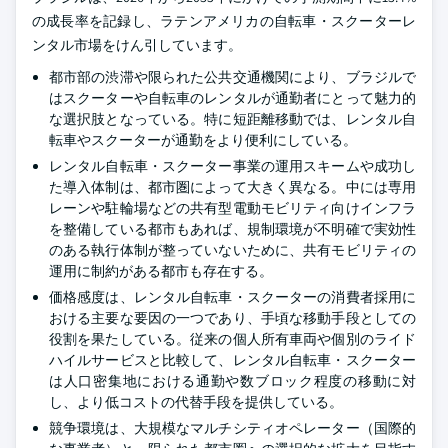
の成長率を記録し、ラテンアメリカの自転車・スクーターレ
ンタル市場をけん引しています。
都市部の渋滞や限られた公共交通機関により、ブラジルで
はスクーターや自転車のレンタルが通勤者にとって魅力的
な選択肢となっている。特に短距離移動では、レンタル自
転車やスクーターが通勤をより便利にしている。
レンタル自転車・スクーター事業の運用スキームや成功し
た導入体制は、都市圏によって大きく異なる。中には専用
レーンや駐輪場などの共有型電動モビリティ向けインフラ
を整備している都市もあれば、規制環境が不明確で実効性
のある執行体制が整っていないために、共有モビリティの
運用に制約がある都市も存在する。
価格感度は、レンタル自転車・スクーターの消費者採用に
おける主要な要因の一つであり、手頃な移動手段としての
役割を果たしている。従来の個人所有車両や個別のライド
ハイルサービスと比較して、レンタル自転車・スクーター
は人口密集地における通勤や数ブロック程度の移動に対
し、より低コストの代替手段を提供している。
競争環境は、大規模なマルチシティオペレーター（国際的