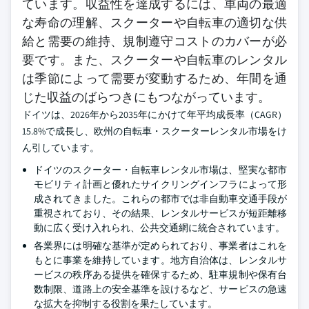
ています。収益性を達成するには、車両の最適
な寿命の理解、スクーターや自転車の適切な供
給と需要の維持、規制遵守コストのカバーが必
要です。また、スクーターや自転車のレンタル
は季節によって需要が変動するため、年間を通
じた収益のばらつきにもつながっています。
ドイツは、2026年から2035年にかけて年平均成長率（CAGR）
15.8%で成長し、欧州の自転車・スクーターレンタル市場をけ
ん引しています。
ドイツのスクーター・自転車レンタル市場は、堅実な都市
モビリティ計画と優れたサイクリングインフラによって形
成されてきました。これらの都市では非自動車交通手段が
重視されており、その結果、レンタルサービスが短距離移
動に広く受け入れられ、公共交通網に統合されています。
各業界には明確な基準が定められており、事業者はこれを
もとに事業を維持しています。地方自治体は、レンタルサ
ービスの秩序ある提供を確保するため、駐車規制や保有台
数制限、道路上の安全基準を設けるなど、サービスの急速
な拡大を抑制する役割を果たしています。