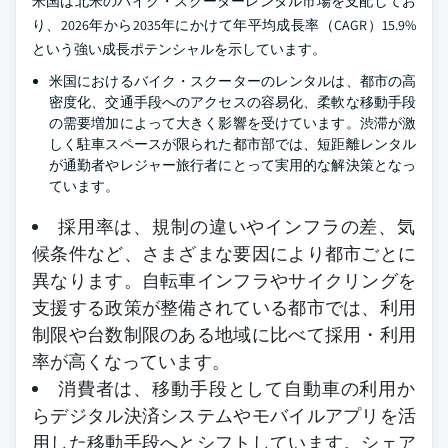
米国は北米のバイク・スクーターレンタル市場を支配してお
り、2026年から2035年にかけて年平均成長率（CAGR）15.9%
という強い成長ポテンシャルを示しています。
米国におけるバイク・スクーターのレンタルは、都市の高
密度化、交通手段へのアクセスの容易化、柔軟な移動手段
の需要増加によって大きく影響を受けています。渋滞が激
しく駐車スペースが限られた都市部では、短距離レンタル
が通勤者やレジャー旅行者にとって実用的な解決策となっ
ています。
採用率は、規制の違いやインフラの差、気
候条件など、さまざまな要因により都市ごとに
異なります。自転車インフラやサイクリングを
支援する政策が整備されている都市では、利用
制限や台数制限のある地域に比べて採用・利用
率が高くなっています。
消費者は、移動手段として自動車の利用か
らデジタル決済システムやモバイルアプリを活
用した移動手段へとシフトしています。シェア