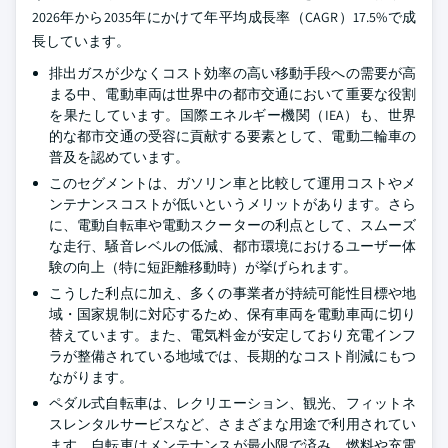
2026年から2035年にかけて年平均成長率（CAGR）17.5%で成
長しています。
排出ガスが少なくコスト効率の高い移動手段への需要が高
まる中、電動車両は世界中の都市交通において重要な役割
を果たしています。国際エネルギー機関（IEA）も、世界
的な都市交通の受容に貢献する要素として、電動二輪車の
普及を認めています。
このセグメントは、ガソリン車と比較して運用コストやメ
ンテナンスコストが低いというメリットがあります。さら
に、電動自転車や電動スクーターの利点として、スムーズ
な走行、騒音レベルの低減、都市環境におけるユーザー体
験の向上（特に短距離移動時）が挙げられます。
こうした利点に加え、多くの事業者が持続可能性目標や地
域・国家規制に対応するため、保有車両を電動車両に切り
替えています。また、電気料金が安定しており充電インフ
ラが整備されている地域では、長期的なコスト削減にもつ
ながります。
ペダル式自転車は、レクリエーション、観光、フィットネ
スレンタルサービスなど、さまざまな用途で利用されてい
ます。自転車はメンテナンスが最小限で済み、燃料や充電