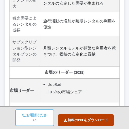
グメントの拡
ンタルの安定した需要が生まれる
大
観光需要によ
旅行活動の増加が短期レンタルの利用を
るレンタルの
促進
成長
サブスクリプ
ション型レン
月額レンタルモデルが頻繁な利用者を惹
タルプランの
きつけ、収益の安定化に貢献
開発
市場のリーダー (2025)
JobRad
市場リーダー
10.6%の市場シェア
BLS（バイクリース）
お電話くださ
カンパニーバイク
い
無料のPDFをダウンロード
Cooltra