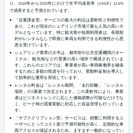
り、2026年から2035年にかけて年平均成長率（CAGR）12.6%
で成長すると予測されています。
「従量課金型」サービスの最大の利点は柔軟性と利便性で
あり、これが現在のシェアリング市場で最も人気の高いモ
デルとなっています。特に観光客や短期利用者は、長期契
約やレンタルなしで即座に車両を利用できる利便性から恩
恵を受けています。
シェアリング業界の大半は、都市部や公共交通機関のター
ミナル、観光地などの需要の高い場所で構成されていま
す。これらのエリアでは、事業者が高い車両稼働率を確保
するために多額の投資を行っており、変動料金制を導入し
て効率的な運用を実現しています。
レンタル料金は「レンタル期間」「走行距離」「レンタル
場所」の3要素で決定されます。この柔軟性により、事業
者はビジネストレンドに応じた価格調整が可能なだけでな
く、ピーク時の需要変動に対応した収益管理も行っていま
す。
「サブスクリプション型」サービスは、頻繁に利用するユ
ーザーにとってコスト面で予測可能性が高く、定期的な車
両アクセスが保証されるため、ますます一般的になってい