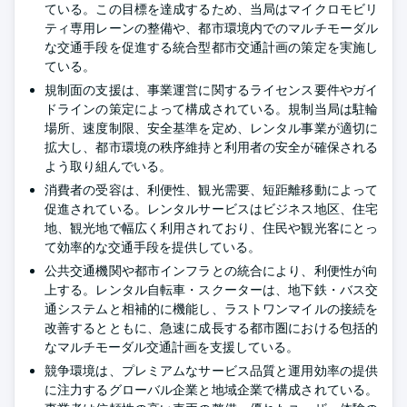
ている。この目標を達成するため、当局はマイクロモビリ
ティ専用レーンの整備や、都市環境内でのマルチモーダル
な交通手段を促進する統合型都市交通計画の策定を実施し
ている。
規制面の支援は、事業運営に関するライセンス要件やガイ
ドラインの策定によって構成されている。規制当局は駐輪
場所、速度制限、安全基準を定め、レンタル事業が適切に
拡大し、都市環境の秩序維持と利用者の安全が確保される
よう取り組んでいる。
消費者の受容は、利便性、観光需要、短距離移動によって
促進されている。レンタルサービスはビジネス地区、住宅
地、観光地で幅広く利用されており、住民や観光客にとっ
て効率的な交通手段を提供している。
公共交通機関や都市インフラとの統合により、利便性が向
上する。レンタル自転車・スクーターは、地下鉄・バス交
通システムと相補的に機能し、ラストワンマイルの接続を
改善するとともに、急速に成長する都市圏における包括的
なマルチモーダル交通計画を支援している。
競争環境は、プレミアムなサービス品質と運用効率の提供
に注力するグローバル企業と地域企業で構成されている。