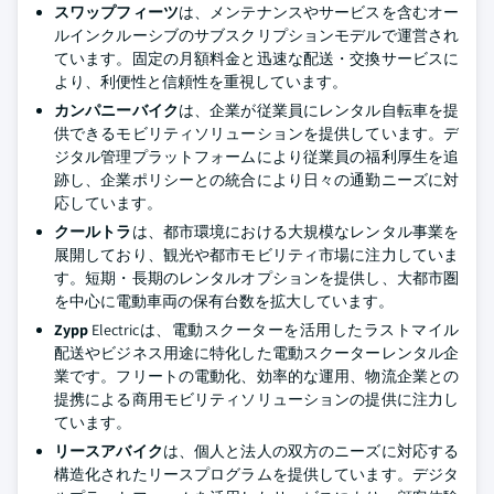
スワップフィーツ
は、メンテナンスやサービスを含むオー
ルインクルーシブのサブスクリプションモデルで運営され
ています。固定の月額料金と迅速な配送・交換サービスに
より、利便性と信頼性を重視しています。
カンパニーバイク
は、企業が従業員にレンタル自転車を提
供できるモビリティソリューションを提供しています。デ
ジタル管理プラットフォームにより従業員の福利厚生を追
跡し、企業ポリシーとの統合により日々の通勤ニーズに対
応しています。
クールトラ
は、都市環境における大規模なレンタル事業を
展開しており、観光や都市モビリティ市場に注力していま
す。短期・長期のレンタルオプションを提供し、大都市圏
を中心に電動車両の保有台数を拡大しています。
Zypp
Electricは、電動スクーターを活用したラストマイル
配送やビジネス用途に特化した電動スクーターレンタル企
業です。フリートの電動化、効率的な運用、物流企業との
提携による商用モビリティソリューションの提供に注力し
ています。
リースアバイク
は、個人と法人の双方のニーズに対応する
構造化されたリースプログラムを提供しています。デジタ