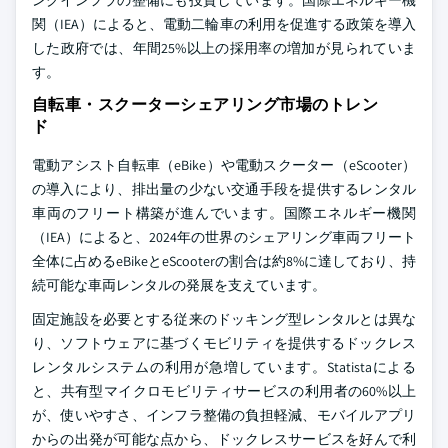
ングインフラの整備にも投資しています。国際エネルギー機
関（IEA）によると、電動二輪車の利用を促進する政策を導入
した政府では、年間25%以上の採用率の増加が見られていま
す。
自転車・スクーターシェアリング市場のトレン
ド
電動アシスト自転車（eBike）や電動スクーター（eScooter）
の導入により、排出量の少ない交通手段を提供するレンタル
車両のフリート構築が進んでいます。国際エネルギー機関
（IEA）によると、2024年の世界のシェアリング車両フリート
全体に占めるeBikeとeScooterの割合は約8%に達しており、持
続可能な車両レンタルの発展を支えています。
固定施設を必要とする従来のドッキング型レンタルとは異な
り、ソフトウェアに基づくモビリティを提供するドックレス
レンタルシステムの利用が急増しています。Statistaによる
と、共有型マイクロモビリティサービスの利用者の60%以上
が、使いやすさ、インフラ整備の負担軽減、モバイルアプリ
からの出発が可能な点から、ドックレスサービスを好んで利