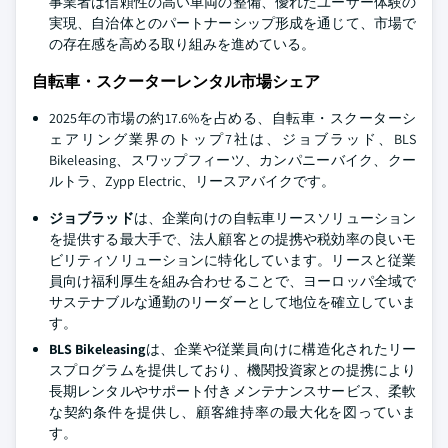
事業者は信頼性の高い車両の整備、優れたユーザー体験の
実現、自治体とのパートナーシップ形成を通じて、市場で
の存在感を高める取り組みを進めている。
自転車・スクーターレンタル市場シェア
2025年の市場の約17.6%を占める、自転車・スクーターシ
ェアリング業界のトップ7社は、ジョブラッド、BLS
Bikeleasing、スワップフィーツ、カンパニーバイク、クー
ルトラ、Zypp Electric、リースアバイクです。
ジョブラッド
は、企業向けの自転車リースソリューション
を提供する最大手で、法人顧客との提携や税効率の良いモ
ビリティソリューションに特化しています。リースと従業
員向け福利厚生を組み合わせることで、ヨーロッパ全域で
サステナブルな通勤のリーダーとして地位を確立していま
す。
BLS Bikeleasing
は、企業や従業員向けに構造化されたリー
スプログラムを提供しており、機関投資家との提携により
長期レンタルやサポート付きメンテナンスサービス、柔軟
な契約条件を提供し、顧客維持率の最大化を図っていま
す。