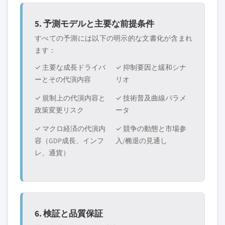
5. 予測モデルと主要な前提条件
すべての予測には以下の明示的な文書化が含まれ
ます：
✓ 主要な成長ドライバ
✓ 抑制要因と緩和シナ
ーとその代演内容
リオ
✓ 規制上の代演内容と
✓ 技術普及曲線パラメ
政策変更リスク
ータ
✓ マクロ経済の代演内
✓ 競争の動態と市場参
容（GDP成長、インフ
入/椭退の見通し
レ、通貨）
6. 検証と品質保証