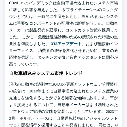
COVID-19のパンデミックは自動車埋め込まれたシステム市場
に著しく影響を与えました。 サプライチェーンへのロックダ
ウンと混乱は、一時的に生産を延期し、埋め込まれたシステ
ムに重要なコンポーネントの可用性に影響を与える。 自動車
メーカーは製品発売を延期し、コストカット対策を採用しま
した。 しかし、危機は遠隔診断のための接続された特徴の重
要性を強調しました、
OTAアップデート
、および無接触イン
ターフェイス。 消費者の嗜好を変化させるために、業界の適
応性を強調し、タッチレス制御と音声アシスタントに関心が
高まっています。
自動車組込みシステム市場 トレンド
現代の自動車の過剰空気(OTA)の更新とソフトウェア管理慣行
の統合は、2032年までに自動車埋め込まれたシステム産業の
見通しを強化することができる顕著な傾向にあります。 車が
より接続されるにつれて、自動車メーカーはより洗練された
ソフトウェア管理の実践を実装しようとしています。 2023年
3月、ボルボ・カーズは、自動運転技術のアジャイルソフト
ウェア開発慣行を採用することを発表しました。 同社は、AI