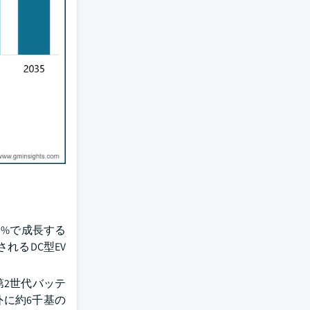
9%で成長する
れるDC型EV
第2世代バッテ
外に約6千基の