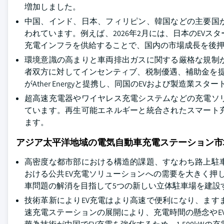
増加しました。
中国、インド、日本、フィリピン、韓国などの主要国
われています。例えば、2026年2月には、日本のEVス
充電インフラを供給することで、国内の市場成長を後
環境意識の高まりと車両排出ガスに関する厳格な規制が
者双方に対してインセンティブ、税制優遇、補助金を提
がAther Energyと提携し、同国のEVおよび製造業
超高速充電器やワイヤレス充電システムなどの充電ソ
ています。再生可能エネルギーと統合されたスマート
ます。
アジア太平洋地域の電気自動車充電ステーション市
高密度な都市部における構造的課題、すなわち路上駐
おける公共EV充電ソリューションへの需要を大きく押し
車問題の解消を目指して5つの新しい立体駐車場を建設
技術革新によりEV充電はより高速で便利になり、ま
速充電ステーションの展開により、充電時間の懸念やEV