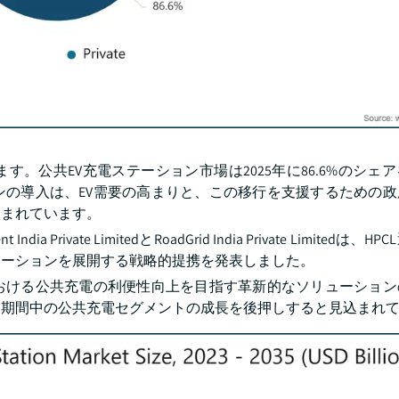
。公共EV充電ステーション市場は2025年に86.6%のシェ
ンの導入は、EV需要の高まりと、この移行を支援するための
込まれています。
t India Private LimitedとRoadGrid India Private Limited
テーションを展開する戦略的提携を発表しました。
おける公共充電の利便性向上を目指す革新的なソリューションの
測期間中の公共充電セグメントの成長を後押しすると見込まれ