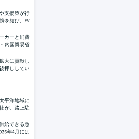
や支援策が行
携を結び、EV
メーカーと消費
興・内国貿易省
拡大に貢献し
後押ししてい
太平洋地域に
公社が、路上駐
供給できる急
26年4月には