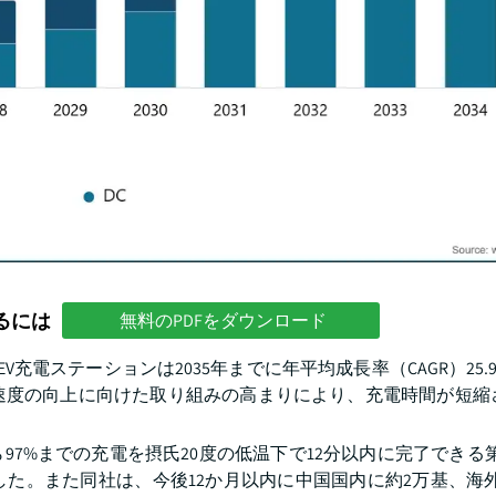
るには
無料のPDFをダウンロード
V充電ステーションは2035年までに年平均成長率（CAGR）25.
速度の向上に向けた取り組みの高まりにより、充電時間が短縮さ
%から97%までの充電を摂氏20度の低温下で12分以内に完了できる
た。また同社は、今後12か月以内に中国国内に約2万基、海