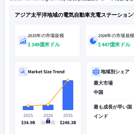
アジア太平洋地域の電気自動車充電ステーション
2025年の市場規模
2026年の市場規
$ 349億米ドル
$ 447億米ドル
Market Size Trend
地域別シェア
最大市場
中国
最も成長が早い国
2025
2026
2035
インド
$34.9B
$44.7B
$248.3B