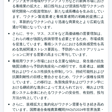
アジア太平洋地域やラテンアメリカなどの新興市場におけ
る養殖業の拡大と、経口投与および浸漬投与型ワクチンの
研究開発への投資増加が、新たな成長機会を生み出してい
ます。ワクチン製造業者と養殖業者間の戦略的提携によ
り、革新的なワクチンのより迅速な商業化とより広範な流
通が可能になっています。
さらに、サケ、マス、スズキなど高価値種の需要増加は、
これらの種が強固な疾病管理を必要とするため、市場成長
を促進しています。養殖システムにおける疾病感受性を高
める気候関連ストレス要因も、予防的ヘルスケアソリュー
ションに対する需要の高まりに寄与しています。
養殖用ワクチン市場における主要な傾向は、発生後の抗生
物質治療から予防的免疫化への移行です。生産者は、細菌
性およびウイルス性損失を抑制しつつ、持続可能性および
抗菌剤耐性の目標と整合させるため、ワクチン接種を採用
しています。この移行は、魚類免疫学およびワクチン学に
おける継続的な進歩によって支えられており、種および生
産システム全体にわたるワクチンの安全性、有効性、投与
方法が向上しています。
さらに、規模拡大と集約化がワクチン需要を引き続き高め
ています。国際連合食糧農業機関(FAO)の2024年世界漁業・