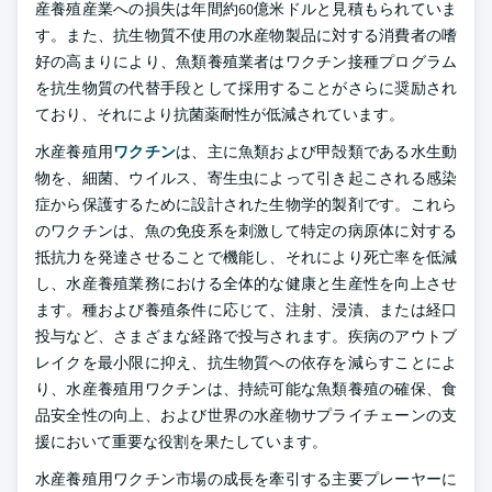
産養殖産業への損失は年間約60億米ドルと見積もられていま
す。また、抗生物質不使用の水産物製品に対する消費者の嗜
好の高まりにより、魚類養殖業者はワクチン接種プログラム
を抗生物質の代替手段として採用することがさらに奨励され
ており、それにより抗菌薬耐性が低減されています。
水産養殖用
ワクチン
は、主に魚類および甲殻類である水生動
物を、細菌、ウイルス、寄生虫によって引き起こされる感染
症から保護するために設計された生物学的製剤です。これら
のワクチンは、魚の免疫系を刺激して特定の病原体に対する
抵抗力を発達させることで機能し、それにより死亡率を低減
し、水産養殖業務における全体的な健康と生産性を向上させ
ます。種および養殖条件に応じて、注射、浸漬、または経口
投与など、さまざまな経路で投与されます。疾病のアウトブ
レイクを最小限に抑え、抗生物質への依存を減らすことによ
り、水産養殖用ワクチンは、持続可能な魚類養殖の確保、食
品安全性の向上、および世界の水産物サプライチェーンの支
援において重要な役割を果たしています。
水産養殖用ワクチン市場の成長を牽引する主要プレーヤーに