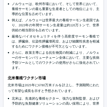
ノルウェーは、欧州市場において、そして世界において、
養殖サーモンの最も重要な生産者としての地位により、主
導的な位置を占めています。
例えば、ノルウェーは世界最大の養殖サーモン生産国であ
り、2023年の年間サーモン生産量は約120万トンで、世界
供給の相当部分を占めています。
厳格なバイオセキュリティを伴う高密度サーモン養殖で
は、膵臓病、伝染性膵臓壊死症、および細菌性疾患を軽減
するためにワクチン接種が不可欠となっています。
さらに、政策主導による抗生物質の削減により、ノルウェ
ーのサーモンバリューチェーン全体において、主要な疾病
予防ツールとしてのワクチンの使用がさらに強化されてい
ます。
北米養殖ワクチン市場
北米市場は2025年に6780万米ドルを計上し、予測期間にわた
って有望な成長を示すと予想されています。
北米は、先進的な養殖セクター、強力な規制監督、および
予防的な魚類健康ソリューションの高い採用により、世界