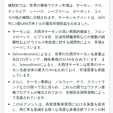
種類別では、世界の養殖ワクチン市場は、サーモン、マス、
ティラピア、シーバス、シーブリーム、ターボット、コイ、
その他の種類に分類されます。サーモンセグメントは、2025
年に1億9,890万米ドルの最高市場収益を占めました。
サーモンは、大西洋サーモンの高い商業的価値と、フルン
クローシス、ビブリオ症、伝染性膵臓壊死などの複数の細
菌性および ウイルス性疾患に対する感受性により、市場を
リードしています。
SalmonBusinessによると、世界の大西洋サーモン生産量は
合計271万トンで、鰭魚養殖の32.6%を占めています。ま
た、ScienceDirectによると、大西洋サーモンは世界のサー
モン生産全体の最大71.4%を占めており、市場需要を刺激
しています。
さらに、サーモン養殖は、ノルウェー、チリ、スコットラ
ンドなどの国々で主に見られ、これらの国ではワクチン接
種プログラムが確立されており、生物安全保障規制によっ
て支援されています。
このセグメントは、高密度養殖環境における保護を提供
し、死亡率を低減する様々な高度な多価注射ワクチンの利