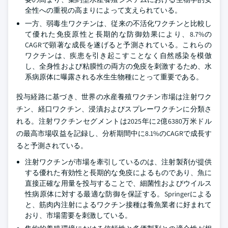
全性への重視の高まりによって支えられている。
一方、弱毒生ワクチンは、従来の不活化ワクチンと比較し
て優れた免疫原性と長期的な防御効果により、8.7%の
CAGRで顕著な成長を遂げると予測されている。これらの
ワクチンは、疾患を引き起こすことなく自然感染を模倣
し、全身性および粘膜性の両方の免疫を刺激するため、水
系病原体に曝露される水生生物種にとって重要である。
投与経路に基づき、世界の水産養殖ワクチン市場は注射ワク
チン、経口ワクチン、浸漬およびスプレーワクチンに分類さ
れる。注射ワクチンセグメントは2025年に2億6380万米ドル
の最高市場収益を記録し、分析期間中に8.1%のCAGRで成長す
ると予測されている。
注射ワクチンが市場を牽引しているのは、注射製剤が提供
する優れた有効性と長期的な免疫によるものであり、魚に
直接正確な用量を投与することで、細菌性およびウイルス
性病原体に対する最適な防御を保証する。Springerによる
と、筋肉内注射によるワクチン接種は養魚業者に好まれて
おり、市場需要を刺激している。