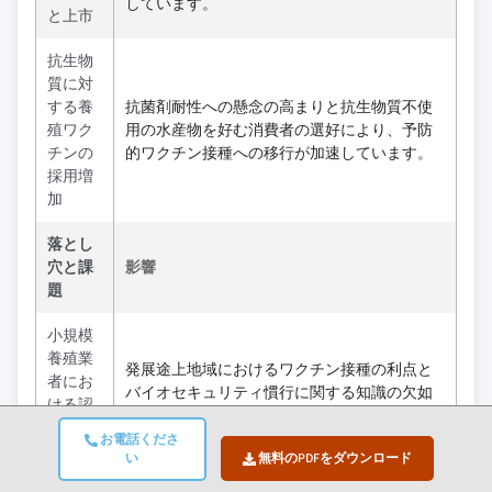
しています。
と上市
抗生物
質に対
する養
抗菌剤耐性への懸念の高まりと抗生物質不使
殖ワク
用の水産物を好む消費者の選好により、予防
チンの
的ワクチン接種への移行が加速しています。
採用増
加
落とし
穴と課
影響
題
小規模
養殖業
発展途上地域におけるワクチン接種の利点と
者にお
バイオセキュリティ慣行に関する知識の欠如
ける認
が、導入率を制限しています。
識の欠
お電話くださ
如
い
無料のPDFをダウンロード