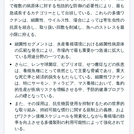
で複数の病原体に対する包括的な防御の必要性により、最も
急成長するカテゴリーとして台頭している。これらの多価ワ
クチンは、細菌性、ウイルス性、場合によっては寄生虫性の
抗原を統合し、取り扱い回数を削減し、魚へのストレスを最
小限に抑える。
細菌性セグメントは、水産養殖環境における細菌性病原体
の広範な発生により、市場内で最も重要かつ急速に拡大し
ている用途分野の一つである。
さらに、レンサ球菌症、ビブリオ症、せつ癰症などの疾患
は、養殖魚種にとって依然として主要な脅威であり、重大
な死亡率と経済的損失をもたらしている。細菌性ワクチン
は、特にサーモン、ティラピア、マス養殖において、集約
的生産が疾病リスクを増幅させる中、予防的健康プログラ
ムの礎となっている。
また、その採用は、抗生物質使用を抑制するための世界的
な取り組み、持続可能な慣行に関する規制上の義務、およ
びワクチン接種スケジュールを簡素化しながら養殖場の効
率を向上させる多価製剤の利用可能性によって強化されて
いる。