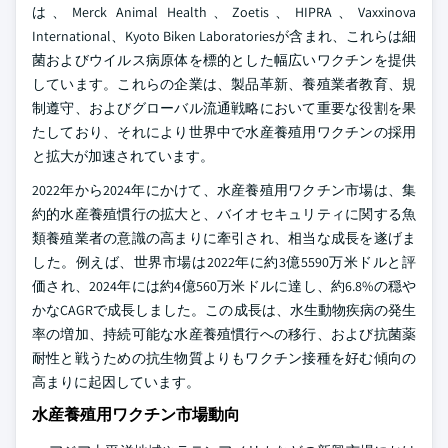
は、Merck Animal Health、Zoetis、HIPRA、Vaxxinova
International、Kyoto Biken Laboratoriesが含まれ、これらは細
菌およびウイルス病原体を標的とした幅広いワクチンを提供
しています。これらの企業は、製品革新、養殖業者教育、規
制遵守、およびグローバル流通戦略において重要な役割を果
たしており、それにより世界中で水産養殖用ワクチンの採用
と拡大が加速されています。
2022年から2024年にかけて、水産養殖用ワクチン市場は、集
約的水産養殖慣行の拡大と、バイオセキュリティに関する魚
類養殖業者の意識の高まりに牽引され、相当な成長を遂げま
した。例えば、世界市場は2022年に約3億5590万米ドルと評
価され、2024年には約4億560万米ドルに達し、約6.8%の穏や
かなCAGRで成長しました。この成長は、水生動物疾病の発生
率の増加、持続可能な水産養殖慣行への移行、および抗菌薬
耐性と戦うための抗生物質よりもワクチン接種を好む傾向の
高まりに起因しています。
水産養殖用ワクチン市場動向