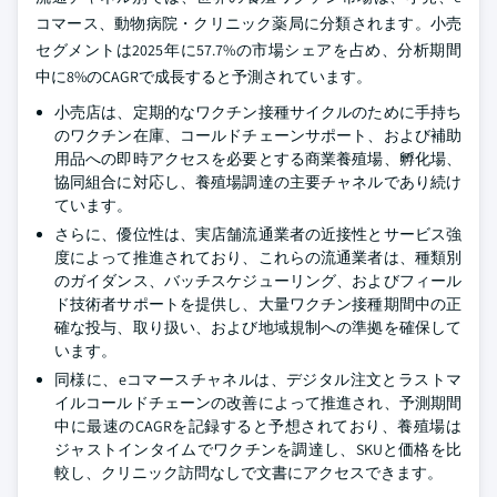
コマース、動物病院・クリニック薬局に分類されます。小売
セグメントは2025年に57.7%の市場シェアを占め、分析期間
中に8%のCAGRで成長すると予測されています。
小売店は、定期的なワクチン接種サイクルのために手持ち
のワクチン在庫、コールドチェーンサポート、および補助
用品への即時アクセスを必要とする商業養殖場、孵化場、
協同組合に対応し、養殖場調達の主要チャネルであり続け
ています。
さらに、優位性は、実店舗流通業者の近接性とサービス強
度によって推進されており、これらの流通業者は、種類別
のガイダンス、バッチスケジューリング、およびフィール
ド技術者サポートを提供し、大量ワクチン接種期間中の正
確な投与、取り扱い、および地域規制への準拠を確保して
います。
同様に、eコマースチャネルは、デジタル注文とラストマ
イルコールドチェーンの改善によって推進され、予測期間
中に最速のCAGRを記録すると予想されており、養殖場は
ジャストインタイムでワクチンを調達し、SKUと価格を比
較し、クリニック訪問なしで文書にアクセスできます。