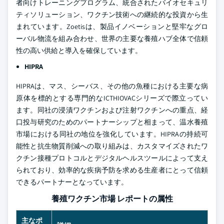
者向けトレーニングプログラム、統合されたバイオセキュリ
ティソリューション、ワクチン技術への継続的な投資から生
まれています。Zoetisは、製品イノベーションと堅牢なグロ
ーバル物流を組み合わせ、世界の主要な養殖ハブ全体で信頼
性の高い供給と導入を確保しています。
HIPRA
HIPRAは、マス、シーバス、その他の魚種における主要な病
原体を標的とする専門的なICTHIOVACシリーズで際立ってい
ます。同社の浸漬ワクチンおよび注射ワクチンへの重点、経
口投与研究のためのパートナーシップと相まって、温水養殖
市場における同社の地位を強化しています。HIPRAの持続可
能性と抗生物質削減への取り組みは、カスタマイズされたワ
クチン接種プロトコルとデジタルヘルスツールによって支え
られており、効率的な疾病予防を求める生産者にとって信頼
できるパートナーとなっています。
養殖ワクチン市場 レポートの属性
主なポ