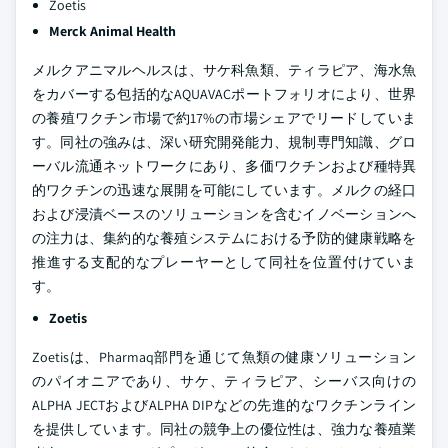
Zoetis
Merck Animal Health
メルクアニマルヘルスは、サケ科魚類、ティラピア、海水魚
をカバーする包括的なAQUAVACポートフォリオにより、世界
の養殖ワクチン市場で約17%の市場シェアでリードしていま
す。同社の強みは、深い研究開発能力、規制専門知識、グロ
ーバル流通ネットワークにあり、多価ワクチンおよび種特異
的ワクチンの迅速な展開を可能にしています。メルクの経口
および浸漬ベースのソリューションを含むイノベーションへ
の注力は、集約的な養殖システムにおける予防的健康戦略を
推進する支配的なプレーヤーとして同社を位置付けていま
す。
Zoetis
Zoetisは、Pharmaq部門を通じて魚類の健康ソリューション
のパイオニアであり、サケ、ティラピア、シーバス向けの
ALPHA JECTおよびALPHA DIPなどの先進的なワクチンライン
を提供しています。同社の競争上の優位性は、強力な養殖業