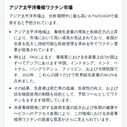
アジア太平洋養殖ワクチン市場
アジア太平洋市場は、分析期間中に最も高い8.7%のCAGRで成
長すると予想されています。
アジア太平洋地域は、養殖生産量の増加と疾病圧力の上昇
により、市場において高い成長が見込まれており、各国が
生産を拡大し持続可能な疾病管理を求める中でワクチン需
要が促進されています。
例えば、FAOによると、養殖業における生産量上位7か国は
すべてアジアにあります:中国、インドネシア、インド、ベ
トナム、バングラデシュ、フィリピン、および大韓民国で
す。2022年、これらの国々だけで世界総生産量の86.2%を
占めました。
その結果、生産者は死亡率の低減、生産性の向上、および
抗生物質使用の制限を目的として、予防ツールとしてワク
チンをますます採用しています。
水産養殖開発に対する政府支援の拡大および魚類の健康サ
ービスへのアクセス改善により、この地域における水産養
殖用ワクチンの急速な普及がさらに支えられています。