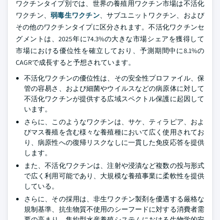
ワクチンタイプ別では、世界の養殖用ワクチン市場は不活化
ワクチン、
弱毒生ワクチン
、サブユニットワクチン、および
その他のワクチンタイプに区分されます。不活化ワクチンセ
グメントは、2025年に74.3%の大きな市場シェアを獲得して
市場における優位性を確立しており、予測期間中に8.1%の
CAGRで成長すると予想されています。
不活化ワクチンの優位性は、その安全性プロファイル、保
管の容易さ、および細菌やウイルスなどの病原体に対して
不活化ワクチンが提供する広域スペクトル保護に起因して
います。
さらに、このようなワクチンは、サケ、ティラピア、およ
びマス養殖を含む様々な養殖種において広く使用されてお
り、病原性への復帰リスクなしに一貫した免疫応答を提供
します。
また、不活化ワクチンは、注射や浸漬など複数の投与形式
で広く利用可能であり、大規模な養殖事業に柔軟性を提供
している。
さらに、その採用は、非生ワクチン製剤を優遇する厳格な
規制基準、抗生物質不使用のシーフードに対する消費者需
要の高まり、集約型水産養殖システムにおける生物学的安