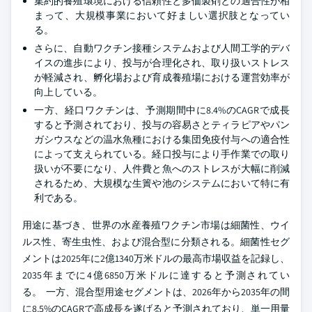
集約的養殖環境における信頼性と多価製剤との適合性が相
まって、大規模事業において好ましい選択肢となってい
る。
さらに、自動ワクチン接種システムおよび人間工学的デバ
イスの進歩により、投与が合理化され、取り扱いストレス
が軽減され、孵化場および育成養殖場における運営効率が
向上している。
一方、経口ワクチンは、予測期間中に8.4%のCAGRで成長
すると予測されており、投与の容易さとティラピアやパン
ガシウスなどの温水魚種における集団免疫付与への適合性
によって支えられている。経口投与により手作業での取り
扱いが不要になり、人件費と魚へのストレスが大幅に削減
されるため、大規模な生簀や池のシステムにおいて特に有
利である。
用途に基づき、世界の水産養殖ワクチン市場は細菌性、ウイ
ルス性、寄生虫性、および混合型に分類される。細菌性セグ
メントは2025年に2億1340万米ドルの最高市場収益を記録し、
2035年までに4億6850万米ドルに達すると予測されてい
る。 一方、混合型用途セグメントは、2026年から2035年の間
に8.5%のCAGRで高成長を遂げると予測されており、単一用量