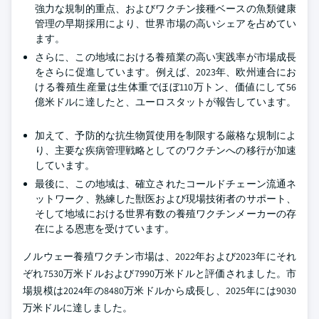
強力な規制的重点、およびワクチン接種ベースの魚類健康
管理の早期採用により、世界市場の高いシェアを占めてい
ます。
さらに、この地域における養殖業の高い実践率が市場成長
をさらに促進しています。例えば、2023年、欧州連合にお
ける養殖生産量は生体重でほぼ110万トン、価値にして56
億米ドルに達したと、ユーロスタットが報告しています。
加えて、予防的な抗生物質使用を制限する厳格な規制によ
り、主要な疾病管理戦略としてのワクチンへの移行が加速
しています。
最後に、この地域は、確立されたコールドチェーン流通ネ
ットワーク、熟練した獣医および現場技術者のサポート、
そして地域における世界有数の養殖ワクチンメーカーの存
在による恩恵を受けています。
ノルウェー養殖ワクチン市場は、2022年および2023年にそれ
ぞれ7530万米ドルおよび7990万米ドルと評価されました。市
場規模は2024年の8480万米ドルから成長し、2025年には9030
万米ドルに達しました。