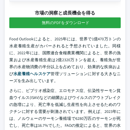
市場の洞察と成長機会を得る
無料のPDFをダウンロード
Food Outlookによると、2025年には、世界で1億470万トンの
水産養殖生産がカバーされると予想されていました。同様
に、2022年には、国際連合食糧農業機関によると、世界の漁
業および水産養殖生産は2億2320万トンを超え、養殖魚が世
界の水産物消費の半分以上を占めており、効果的な疾病およ
び
水産養殖ヘルスケア
管理ソリューションに対する大きなニ
ーズを生み出しています。
さらに、ビブリオ感染症、エロモナス症、伝染性サーモン貧
血ウイルス(ISAV)などの細菌およびウイルスのアウトブレイク
の急増により、死亡率を低減し生産性を向上させるためのワ
クチンに対する需要が刺激されています。例えば、2023年に
は、ノルウェーのサーモン養殖場で6280万匹のサーモンが死
亡し、死亡率は16.7%でした。FAOの推定によると、世界の水