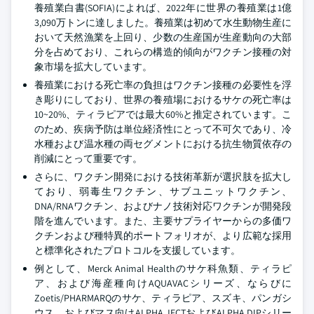
養殖業白書(SOFIA)によれば、2022年に世界の養殖業は1億
3,090万トンに達しました。養殖業は初めて水生動物生産に
おいて天然漁業を上回り、少数の生産国が生産動向の大部
分を占めており、これらの構造的傾向がワクチン接種の対
象市場を拡大しています。
養殖業における死亡率の負担はワクチン接種の必要性を浮
き彫りにしており、世界の養殖場におけるサケの死亡率は
10~20%、ティラピアでは最大60%と推定されています。こ
のため、疾病予防は単位経済性にとって不可欠であり、冷
水種および温水種の両セグメントにおける抗生物質依存の
削減にとって重要です。
さらに、ワクチン開発における技術革新が選択肢を拡大し
ており、弱毒生ワクチン、サブユニットワクチン、
DNA/RNAワクチン、およびナノ技術対応ワクチンが開発段
階を進んでいます。また、主要サプライヤーからの多価ワ
クチンおよび種特異的ポートフォリオが、より広範な採用
と標準化されたプロトコルを支援しています。
例として、Merck Animal Healthのサケ科魚類、ティラピ
ア、および海産種向けAQUAVACシリーズ、ならびに
Zoetis/PHARMARQのサケ、ティラピア、スズキ、パンガシ
ウス、およびマス向けALPHA JECTおよびALPHA DIPシリー