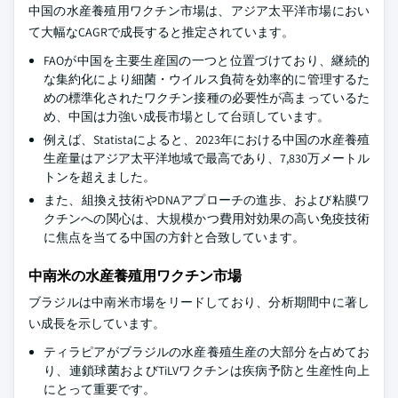
中国の水産養殖用ワクチン市場は、アジア太平洋市場におい
て大幅なCAGRで成長すると推定されています。
FAOが中国を主要生産国の一つと位置づけており、継続的
な集約化により細菌・ウイルス負荷を効率的に管理するた
めの標準化されたワクチン接種の必要性が高まっているた
め、中国は力強い成長市場として台頭しています。
例えば、Statistaによると、2023年における中国の水産養殖
生産量はアジア太平洋地域で最高であり、7,830万メートル
トンを超えました。
また、組換え技術やDNAアプローチの進歩、および粘膜ワ
クチンへの関心は、大規模かつ費用対効果の高い免疫技術
に焦点を当てる中国の方針と合致しています。
中南米の水産養殖用ワクチン市場
ブラジルは中南米市場をリードしており、分析期間中に著し
い成長を示しています。
ティラピアがブラジルの水産養殖生産の大部分を占めてお
り、連鎖球菌およびTiLVワクチンは疾病予防と生産性向上
にとって重要です。