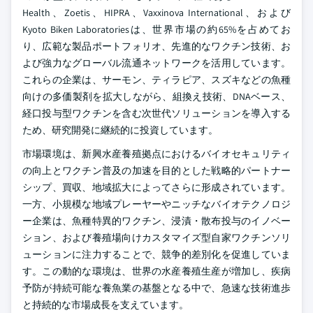
Health、Zoetis、HIPRA、Vaxxinova International、および
Kyoto Biken Laboratoriesは、世界市場の約65%を占めてお
り、広範な製品ポートフォリオ、先進的なワクチン技術、お
よび強力なグローバル流通ネットワークを活用しています。
これらの企業は、サーモン、ティラピア、スズキなどの魚種
向けの多価製剤を拡大しながら、組換え技術、DNAベース、
経口投与型ワクチンを含む次世代ソリューションを導入する
ため、研究開発に継続的に投資しています。
市場環境は、新興水産養殖拠点におけるバイオセキュリティ
の向上とワクチン普及の加速を目的とした戦略的パートナー
シップ、買収、地域拡大によってさらに形成されています。
一方、小規模な地域プレーヤーやニッチなバイオテクノロジ
ー企業は、魚種特異的ワクチン、浸漬・散布投与のイノベー
ション、および養殖場向けカスタマイズ型自家ワクチンソリ
ューションに注力することで、競争的差別化を促進していま
す。この動的な環境は、世界の水産養殖生産が増加し、疾病
予防が持続可能な養魚業の基盤となる中で、急速な技術進歩
と持続的な市場成長を支えています。