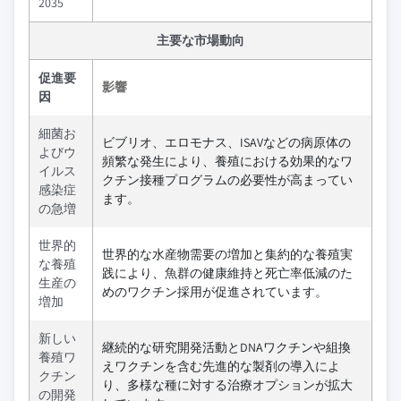
2035
主要な市場動向
促進要
影響
因
細菌お
ビブリオ、エロモナス、ISAVなどの病原体の
よびウ
頻繁な発生により、養殖における効果的なワ
イルス
クチン接種プログラムの必要性が高まってい
感染症
ます。
の急増
世界的
世界的な水産物需要の増加と集約的な養殖実
な養殖
践により、魚群の健康維持と死亡率低減のた
生産の
めのワクチン採用が促進されています。
増加
新しい
継続的な研究開発活動とDNAワクチンや組換
養殖ワ
えワクチンを含む先進的な製剤の導入によ
クチン
り、多様な種に対する治療オプションが拡大
の開発