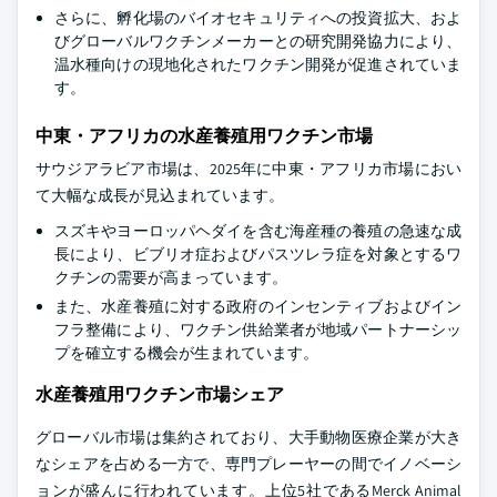
さらに、孵化場のバイオセキュリティへの投資拡大、およ
びグローバルワクチンメーカーとの研究開発協力により、
温水種向けの現地化されたワクチン開発が促進されていま
す。
中東・アフリカの水産養殖用ワクチン市場
サウジアラビア市場は、2025年に中東・アフリカ市場におい
て大幅な成長が見込まれています。
スズキやヨーロッパヘダイを含む海産種の養殖の急速な成
長により、ビブリオ症およびパスツレラ症を対象とするワ
クチンの需要が高まっています。
また、水産養殖に対する政府のインセンティブおよびイン
フラ整備により、ワクチン供給業者が地域パートナーシッ
プを確立する機会が生まれています。
水産養殖用ワクチン市場シェア
グローバル市場は集約されており、大手動物医療企業が大き
なシェアを占める一方で、専門プレーヤーの間でイノベーシ
ョンが盛んに行われています。上位5社であるMerck Animal