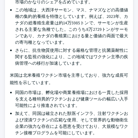
市場のかなりのシェアを占めています。
この地域は、大西洋サーモン、マス、ナマズなどの高価値
種の集約的養殖を特徴としています。例えば、2023年、カ
ナダの総養殖生産量は約14万5985トンで、サーモンが生産
される主要な魚種でした。このうち8万2729トンがサーモ
ンであり、カナダの養殖業における量と価値の両面で最大
の寄与種となっています。
さらに、抗生物質使用に対する厳格な管理と抗菌薬耐性に
関する監視の強化により、この地域ではワクチン主導の疾
病管理への移行が加速しています。
米国は北米養殖ワクチン市場を主導しており、強力な成長可
能性を示しています。
同国の市場は、孵化場や商業養殖場における一貫した採用
を支える種特異的ワクチンおよび健康ツールの幅広い入手
可能性により推進されています。
加えて、同国は確立された獣医インフラ、注射ワクチンお
よび浸漬ワクチンの広範な使用、そして世界的な動物衛生
企業の強力な存在による恩恵を受けており、大規模なワク
チン接種プログラムを可能にしています。