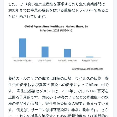
した。 より良い魚の生産性を要求する釣り魚の農業部門は、
2032年までに事業の成長を妨げる重要なドライバーであるこ
とに計画されています。
養殖のヘルスケアの市場は細菌の伝染、ウイルスの伝染、寄
生虫の伝染および真菌の伝染への伝染によってbifurcatedで
す。 寄生虫感染セグメントは、2032年までにUSD 450百万を
上回る予見的です。 海のシミや海のノミなどの寄生虫への水
種の脆弱性が増加し、寄生虫感染症薬の需要が高まっていま
す。 例えば、サーモンは海苔感染症に非常に脆弱です。 さら
に、これらの感染を治療するための新規治療および革新的な