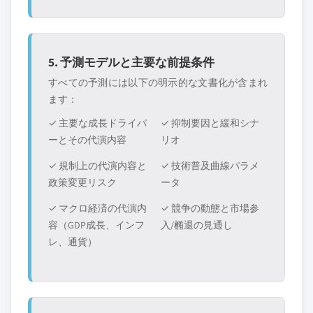
5. 予測モデルと主要な前提条件
すべての予測には以下の明示的な文書化が含まれ
ます：
✓ 主要な成長ドライバ
✓ 抑制要因と緩和シナ
ーとその代演内容
リオ
✓ 規制上の代演内容と
✓ 技術普及曲線パラメ
政策変更リスク
ータ
✓ マクロ経済の代演内
✓ 競争の動態と市場参
容（GDP成長、インフ
入/椭退の見通し
レ、通貨）