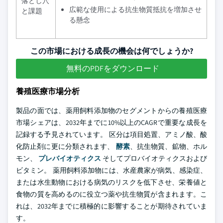
落とし穴
広範な使用による抗生物質抵抗を増加させ
と課題
る懸念
この市場における成長の機会は何でしょうか?
無料のPDFをダウンロード
養殖医療市場分析
製品の面では、薬用飼料添加物のセグメントからの養殖医療
市場シェアは、2032年までに10%以上のCAGRで重要な成長を
記録する予見されています。 区分は項目処置、アミノ酸、酸
化防止剤に更に分類されます、
酵素
、抗生物質、鉱物、ホル
モン、
プレバイオティクス
そしてプロバイオティクスおよび
ビタミン。 薬用飼料添加物には、水産農家が病気、感染症、
または水生動物における病気のリスクを低下させ、栄養値と
食物の質を高めるのに役立つ薬や抗生物質が含まれます。こ
れは、2032年までに積極的に影響することが期待されていま
す。