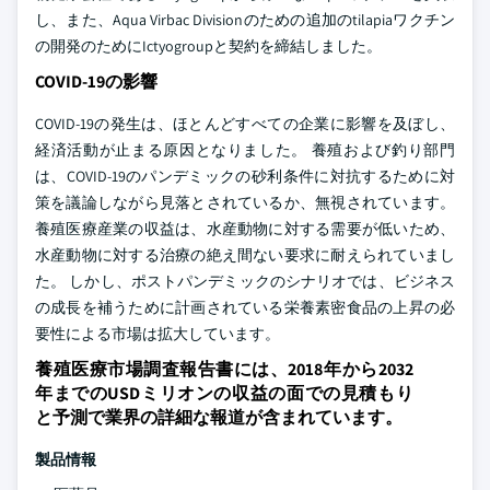
し、また、Aqua Virbac Divisionのための追加のtilapiaワクチン
の開発のためにIctyogroupと契約を締結しました。
COVID-19の影響
COVID-19の発生は、ほとんどすべての企業に影響を及ぼし、
経済活動が止まる原因となりました。 養殖および釣り部門
は、COVID-19のパンデミックの砂利条件に対抗するために対
策を議論しながら見落とされているか、無視されています。
養殖医療産業の収益は、水産動物に対する需要が低いため、
水産動物に対する治療の絶え間ない要求に耐えられていまし
た。 しかし、ポストパンデミックのシナリオでは、ビジネス
の成長を補うために計画されている栄養素密食品の上昇の必
要性による市場は拡大しています。
養殖医療市場調査報告書には、2018年から2032
年までのUSDミリオンの収益の面での見積もり
と予測で業界の詳細な報道が含まれています。
製品情報