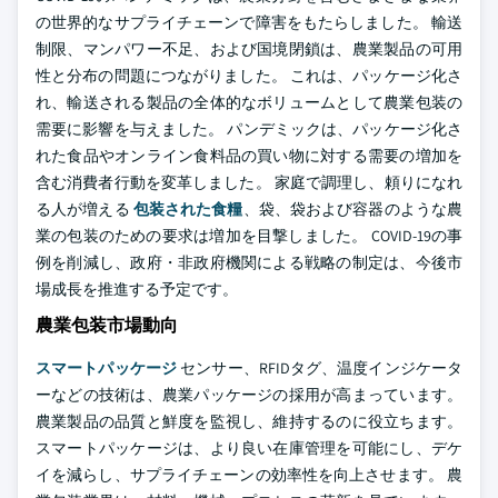
の世界的なサプライチェーンで障害をもたらしました。 輸送
制限、マンパワー不足、および国境閉鎖は、農業製品の可用
性と分布の問題につながりました。 これは、パッケージ化さ
れ、輸送される製品の全体的なボリュームとして農業包装の
需要に影響を与えました。 パンデミックは、パッケージ化さ
れた食品やオンライン食料品の買い物に対する需要の増加を
含む消費者行動を変革しました。 家庭で調理し、頼りになれ
る人が増える
包装された食糧
、袋、袋および容器のような農
業の包装のための要求は増加を目撃しました。 COVID-19の事
例を削減し、政府・非政府機関による戦略の制定は、今後市
場成長を推進する予定です。
農業包装市場動向
スマートパッケージ
センサー、RFIDタグ、温度インジケータ
ーなどの技術は、農業パッケージの採用が高まっています。
農業製品の品質と鮮度を監視し、維持するのに役立ちます。
スマートパッケージは、より良い在庫管理を可能にし、デケ
イを減らし、サプライチェーンの効率性を向上させます。 農