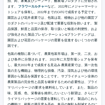
拍、肉、家禽及びシーフード、酪農場プロダクトに分類され
ます、
フラワーカルチャー
など。 2022年にメジャーマーケッ
トシェアを保有し、2032年までのCATGで成長する予定です。
園芸および花卉産業では、包装は花、植物および他の園芸プ
ロダクトのパッケージ及び配達で重要な役割を担います。 製
品保護、鮮度と品質の保存、取り扱いと輸送の利便性、およ
び強化された製品プレゼンテーション&ブランディングは、
園芸および花芸のパッケージの需要を促進するいくつかの要
因です。
包装の種類に基づいて、農業包装市場は、第一次、二次、お
よび条件に分類されます。 2022年に大型市場シェアを保有
し、最大2032年まで成長する見込み 農業産業では、第一次包
装の主な機能は、物理的な損傷、汚染、湿気および他の環境
要因から製品を保護することです。 サプライチェーン全体の
農業製品の完全性と品質を確保するための必要性は、プライ
マリパッケージの要求を燃料化しています。 また、製品の
味、質感、色、栄養値を維持したいという願望は、さらにプ
ライマリパッケージの需要を運転しています。 製品のこれら
の機能は、顧客の満足度を高め、食品の無駄を削減するのに