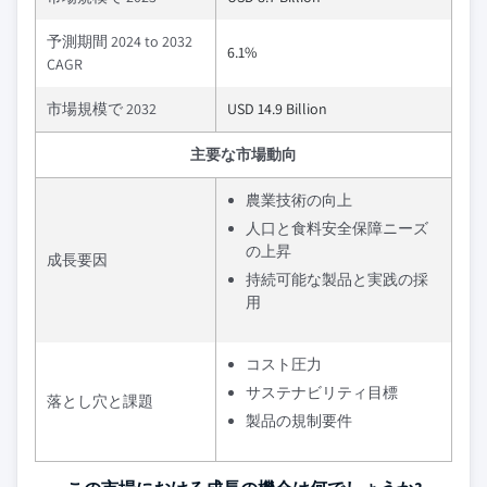
予測期間 2024 to 2032
6.1%
CAGR
市場規模で 2032
USD 14.9 Billion
主要な市場動向
農業技術の向上
人口と食料安全保障ニーズ
の上昇
成長要因
持続可能な製品と実践の採
用
コスト圧力
サステナビリティ目標
落とし穴と課題
製品の規制要件