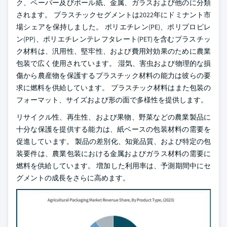
ク、ペーパー及びボール紙、金属、ガラスおよび他のに分類
されます。 プラスチックセグメントは2022年にドミナント市
場シェアを保持しました。 ポリエチレン(PE)、ポリプロピレ
ン(PP)、ポリエチレンテレフタレート(PET)を含むプラスチッ
ク材料は、汎用性、堅牢性、および費用対効果のために農業
包装で広く使用されています。 湿気、害虫および物理的な損
傷から農産物を保護するプラスチック材料の能力は彼らの要
求に燃料を供給しています。 プラスチック材料はまた包装の
フォーマット、サイズおよび形の面で多様性を提供します。
リサイクル性、再生性、および果物、野菜などの農業製品に
十分な保護を提供する能力は、紙ベースの包装材料の需要を
促進しています。 製品の差別化、知覚品質、および特定の包
装要件は、農業包装における金属およびガラス材料の需要に
燃料を供給しています。 増加した利用率は、予測期間中にセ
グメントの成長をさらに高めます。