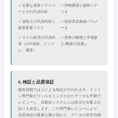
✓ 主要な成長ドライバ
✓ 抑制要因と緩和シナ
ーとその代演内容
リオ
✓ 規制上の代演内容と
✓ 技術普及曲線パラメ
政策変更リスク
ータ
✓ マクロ経済の代演内
✓ 競争の動態と市場参
容（GDP成長、インフ
入/椭退の見通し
レ、通貨）
6. 検証と品質保証
最終段階では人による検証が行われます。ドメイ
ン専門家がフィルタリングされたデータを手動で
レビューし、自動化システムには視点や文脈上の
誤りを発見します。この専門家レビューにより、
品質保証の重要な層が加わり、データが研究目標