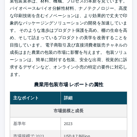
業包装業界は、材料、機械、プロセスの革新を見ています。
バイオベース&バイオ分解性材料、ナノテクノロジー、高度
な印刷技術を含むイノベーションは、より効果的で丈夫で印
象的なパッケージングソリューションの開発を加速していま
す。 そのような進歩はプロダクト保護を高め、棚の生命を高
め、そして詰まっているプロダクトの美学を改善することを
目指しています。 電子商取引及び直接消費者販売チャネルの
成長はまた農業の包装の市場に影響を与えます。 包装ソリュ
ーションは、簡単に開封する包装、安全な出荷、視覚的に訴
求するデザインなど、オンライン小売の特定の要件に対応し
ます。
農業用包装市場 レポートの属性
主なポイント
詳細
市場規模と成長
基準年
2023
市場規模で 2023
USD 8.7 Billion