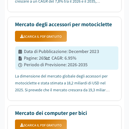
crescere a un CAGR del 7,8% tra il 2026 e il 2035,
trainato dalla crescente partecipazione globale negli
eventi di motorsport da rally e fuoristrada....
Mercato degli accessori per motociclette
SCARICA IL PDF GRATUITO
Data di Pubblicazione
:
December 2023
Pagine
:
265
CAGR:
6.95
%
Periodo di Previsione
:
2026-2035
La dimensione del mercato globale degli accessori per
motociclette e stata stimata a 18,2 miliardi di USD nel
2025. Si prevede che il mercato crescera da 19,3 miliardi
di USD nel 2026 a 35,3 miliardi di USD nel 2035, con un
CAGR del 6,95%....
Mercato dei computer per bici
SCARICA IL PDF GRATUITO