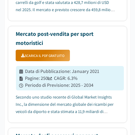
carrelli da golf e stata valutata a 428,7 milioni di USD
nel 2025. Il mercato e previsto crescere da 459,8 milioni
di USD nel 2026 a 884,4 milioni di USD nel 2035, con un
CAGR del 7,5%, secondo l'ultimo rapporto pubblicato
da Global Market Insigh...
Mercato post-vendita per sport
motoristici
SCARICA IL PDF GRATUITO
Data di Pubblicazione
:
January 2021
Pagine
:
250
CAGR:
6.3
%
Periodo di Previsione
:
2025 - 2034
Secondo uno studio recente di Global Market Insights
Inc., la dimensione del mercato globale dei ricambi per
veicoli da diporto e stata stimata a 11,9 miliardi di
dollari USA nel 2024....