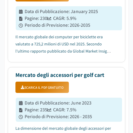
Data di Pubblicazione
:
January 2025
Pagine
:
230
CAGR:
5.9
%
Periodo di Previsione
:
2026-2035
Il mercato globale dei computer per biciclette era
valutato a 725,2 milioni di USD nel 2025. Secondo
l'ultimo rapporto pubblicato da Global Market Insights
Inc., il mercato dovrebbe crescere da 752,8 milioni di
USD nel 2026 a 1,26 miliardi di USD nel 2035 con un
CAGR del 5,9%....
Mercato degli accessori per golf cart
SCARICA IL PDF GRATUITO
Data di Pubblicazione
:
June 2023
Pagine
:
235
CAGR:
7.5
%
Periodo di Previsione
:
2026 - 2035
La dimensione del mercato globale degli accessori per