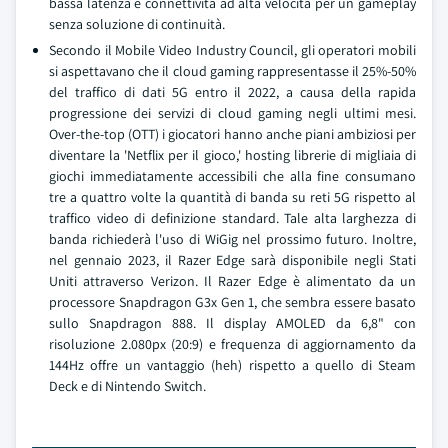
bassa latenza e connettività ad alta velocità per un gameplay
senza soluzione di continuità.
Secondo il Mobile Video Industry Council, gli operatori mobili
si aspettavano che il cloud gaming rappresentasse il 25%-50%
del traffico di dati 5G entro il 2022, a causa della rapida
progressione dei servizi di cloud gaming negli ultimi mesi.
Over-the-top (OTT) i giocatori hanno anche piani ambiziosi per
diventare la 'Netflix per il gioco,' hosting librerie di migliaia di
giochi immediatamente accessibili che alla fine consumano
tre a quattro volte la quantità di banda su reti 5G rispetto al
traffico video di definizione standard. Tale alta larghezza di
banda richiederà l'uso di WiGig nel prossimo futuro. Inoltre,
nel gennaio 2023, il Razer Edge sarà disponibile negli Stati
Uniti attraverso Verizon. Il Razer Edge è alimentato da un
processore Snapdragon G3x Gen 1, che sembra essere basato
sullo Snapdragon 888. Il display AMOLED da 6,8" con
risoluzione 2.080px (20:9) e frequenza di aggiornamento da
144Hz offre un vantaggio (heh) rispetto a quello di Steam
Deck e di Nintendo Switch.