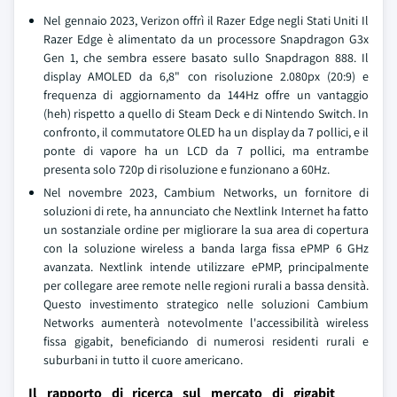
Nel gennaio 2023, Verizon offrì il Razer Edge negli Stati Uniti Il
Razer Edge è alimentato da un processore Snapdragon G3x
Gen 1, che sembra essere basato sullo Snapdragon 888. Il
display AMOLED da 6,8" con risoluzione 2.080px (20:9) e
frequenza di aggiornamento da 144Hz offre un vantaggio
(heh) rispetto a quello di Steam Deck e di Nintendo Switch. In
confronto, il commutatore OLED ha un display da 7 pollici, e il
ponte di vapore ha un LCD da 7 pollici, ma entrambe
presenta solo 720p di risoluzione e funzionano a 60Hz.
Nel novembre 2023, Cambium Networks, un fornitore di
soluzioni di rete, ha annunciato che Nextlink Internet ha fatto
un sostanziale ordine per migliorare la sua area di copertura
con la soluzione wireless a banda larga fissa ePMP 6 GHz
avanzata. Nextlink intende utilizzare ePMP, principalmente
per collegare aree remote nelle regioni rurali a bassa densità.
Questo investimento strategico nelle soluzioni Cambium
Networks aumenterà notevolmente l'accessibilità wireless
fissa gigabit, beneficiando di numerosi residenti rurali e
suburbani in tutto il cuore americano.
Il rapporto di ricerca sul mercato di gigabit