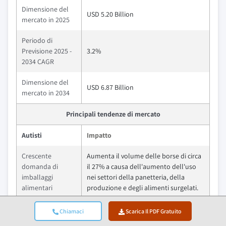
Dimensione del
USD 5.20 Billion
mercato in 2025
Periodo di
Previsione 2025 -
3.2%
2034 CAGR
Dimensione del
USD 6.87 Billion
mercato in 2034
Principali tendenze di mercato
Autisti
Impatto
Crescente
Aumenta il volume delle borse di circa
domanda di
il 27% a causa dell'aumento dell'uso
imballaggi
nei settori della panetteria, della
alimentari
produzione e degli alimenti surgelati.
Espansione del
Determina un aumento di circa il 30%
Chiamaci
Scarica Il PDF Gratuito
commercio
nei formati di borse durevoli ed