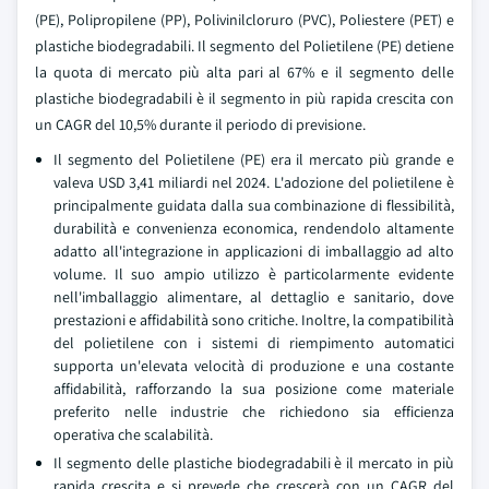
(PE), Polipropilene (PP), Polivinilcloruro (PVC), Poliestere (PET) e
plastiche biodegradabili. Il segmento del Polietilene (PE) detiene
la quota di mercato più alta pari al 67% e il segmento delle
plastiche biodegradabili è il segmento in più rapida crescita con
un CAGR del 10,5% durante il periodo di previsione.
Il segmento del Polietilene (PE) era il mercato più grande e
valeva USD 3,41 miliardi nel 2024. L'adozione del polietilene è
principalmente guidata dalla sua combinazione di flessibilità,
durabilità e convenienza economica, rendendolo altamente
adatto all'integrazione in applicazioni di imballaggio ad alto
volume. Il suo ampio utilizzo è particolarmente evidente
nell'imballaggio alimentare, al dettaglio e sanitario, dove
prestazioni e affidabilità sono critiche. Inoltre, la compatibilità
del polietilene con i sistemi di riempimento automatici
supporta un'elevata velocità di produzione e una costante
affidabilità, rafforzando la sua posizione come materiale
preferito nelle industrie che richiedono sia efficienza
operativa che scalabilità.
Il segmento delle plastiche biodegradabili è il mercato in più
rapida crescita e si prevede che crescerà con un CAGR del