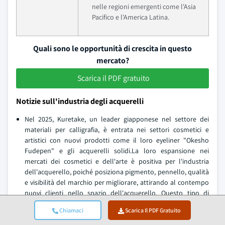
nelle regioni emergenti come l'Asia
Pacifico e l'America Latina.
Quali sono le opportunità di crescita in questo
mercato?
Scarica il PDF gratuito
Notizie sull'industria degli acquerelli
Nel 2025, Kuretake, un leader giapponese nel settore dei
materiali per calligrafia, è entrata nei settori cosmetici e
artistici con nuovi prodotti come il loro eyeliner "Okesho
Fudepen" e gli acquerelli solidi.La loro espansione nei
mercati dei cosmetici e dell'arte è positiva per l'industria
dell'acquerello, poiché posiziona pigmento, pennello, qualità
e visibilità del marchio per migliorare, attirando al contempo
nuovi clienti nello spazio dell'acquerello. Questo tipo di
innovazione migliora il mercato e può anche aiutare con
Chiamaci
Scarica Il PDF Gratuito
alcuni avanzamenti complessivi per l'industria
dell'acquerello.