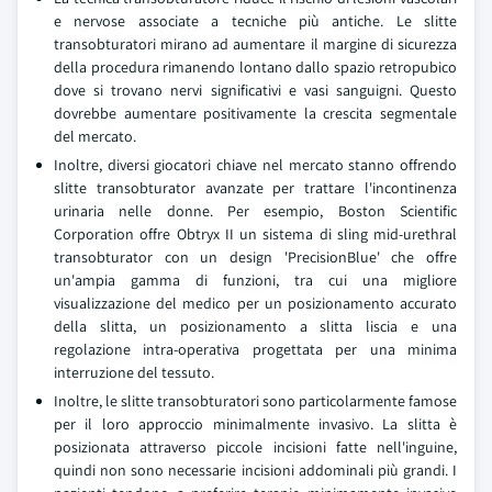
e nervose associate a tecniche più antiche. Le slitte
transobturatori mirano ad aumentare il margine di sicurezza
della procedura rimanendo lontano dallo spazio retropubico
dove si trovano nervi significativi e vasi sanguigni. Questo
dovrebbe aumentare positivamente la crescita segmentale
del mercato.
Inoltre, diversi giocatori chiave nel mercato stanno offrendo
slitte transobturator avanzate per trattare l'incontinenza
urinaria nelle donne. Per esempio, Boston Scientific
Corporation offre Obtryx II un sistema di sling mid-urethral
transobturator con un design 'PrecisionBlue' che offre
un'ampia gamma di funzioni, tra cui una migliore
visualizzazione del medico per un posizionamento accurato
della slitta, un posizionamento a slitta liscia e una
regolazione intra-operativa progettata per una minima
interruzione del tessuto.
Inoltre, le slitte transobturatori sono particolarmente famose
per il loro approccio minimalmente invasivo. La slitta è
posizionata attraverso piccole incisioni fatte nell'inguine,
quindi non sono necessarie incisioni addominali più grandi. I