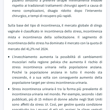
pazienti tendono a preferire terapie minimamente invasive
rispetto ai tradizionali trattamenti chirurgici aperti a causa di
meno complicazioni, disagio ridotto dopo l'intervento
chirurgico, e tempi di recupero più rapidi.
Sulla base del tipo di incontinenza, il mercato globale di slings
vaginale è classificato in incontinenza dello stress, incontinenza
mista e incontinenza della sollecitazione. Il segmento di
incontinenza dello stress ha dominato il mercato con la quota di
mercato del 41,2% nel 2024.
L'invecchiamento aumenta la possibilità di cambiamenti
muscolari nella regione pelvica che aumenta il rischio di
stress incontinenza urinaria nella popolazione anziana.
Poiché la popolazione anziana in tutto il mondo sta
crescendo, è a sua volta con conseguente aumento della
popolazione target per stress incontinenza urinaria.
Stress incontinenza urinaria è tra la forma più prevalente di
incontinenza urinaria nel mondo. Per esempio, secondo i dati
pubblicati, più di 15 milioni di donne adulte negli Stati Uniti
sono affetti da stress UI. Così, per gestire questa condizione
soprattutto tra i gruppi di età più anziani, le slings vaginali