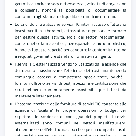
garantisce anche privacy e riservatezza, velocità di erogazione
e consegna, nonché la possibilità di documentare la
conformità agli standard di qualità e compliance interni.
Le aziende che utilizzano servizi TIC interni spesso effettuano
investimenti in laboratori, attrezzature e personale formato
per gestire queste attività. Molti dei settori regolamentati,
come quello farmaceutico, aerospaziale e automobilistico,
hanno sviluppato capacità per condurre la conformità interna
a requisiti governativi e standard normativi stringenti.
I servizi TIC esternalizzati vengono utilizzati dalle aziende che
desiderano massimizzare l'efficienza dei costi mantenendo
comunque accesso a competenze specializzate, poiché i
fornitori offrono servizi di test, ispezione e certificazione che
risulterebbero economicamente insostenibili per i clienti da
mantenere internamente.
L'esternalizzazione della fornitura di servizi TIC consente alle
aziende di "scalare" le proprie operazioni o budget per
rispettare le scadenze di consegna dei progetti. I servizi
esternalizzati sono comuni nei settori manifatturiero,
alimentare e dell'elettronica, poiché questi comparti basati
sui servizi avranno accesso a attrezzature superiori e a un