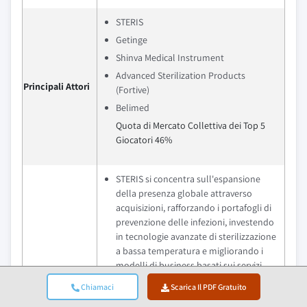
STERIS
Getinge
Shinva Medical Instrument
Advanced Sterilization Products
Principali Attori
(Fortive)
Belimed
Quota di Mercato Collettiva dei Top 5
Giocatori 46%
STERIS si concentra sull'espansione
della presenza globale attraverso
acquisizioni, rafforzando i portafogli di
prevenzione delle infezioni, investendo
in tecnologie avanzate di sterilizzazione
a bassa temperatura e migliorando i
modelli di business basati sui servizi,
inclusi manutenzione, validazione e
Vantaggio
Chiamaci
Scarica Il PDF Gratuito
soluzioni di supporto al ciclo di vita.
Competitivo