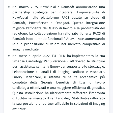
Nel marzo 2025, NewVue.ai e RamSoft annunciarono una
partnership strategica per integrare l'EmpowerSuite di
NewVue.ai nelle piattaforme PACS basate su cloud di
RamSoft, PowerServer e OmegaAI. Questa integrazione
migliora l'efficienza del flusso di lavoro e la produttività del
radiologo. La collaborazione ha rafforzato l'offerta PACS di
RamSoft incorporando funzionalità AI avanzate, aumentando
la sua proposizione di valore nel mercato competitivo di
imaging medicale.
Nel mese di aprile 2022, FUJIFILM ha implementato la sua
Synapse Cardiology PACS versione 7 attraverso le strutture
per l'assistenza sanitaria Emory per supportare lo stoccaggio,
l'elaborazione e l'analisi di imaging cardiaco e vascolare.
Emory Healthcare, il sistema di salute accademico più
completo della Georgia, beneficia di flussi di lavoro
cardiologia ottimizzati e una maggiore efficienza diagnostica.
Questa installazione ha ulteriormente rafforzato l'impronta
di Fujifilm nel mercato IT sanitario degli Stati Uniti e rafforzato
la sua posizione di partner affidabile in soluzioni di imaging
avanzate.