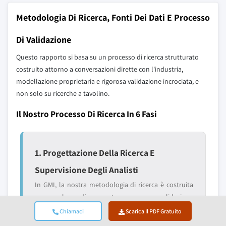
Metodologia Di Ricerca, Fonti Dei Dati E Processo
Di Validazione
Questo rapporto si basa su un processo di ricerca strutturato
costruito attorno a conversazioni dirette con l'industria,
modellazione proprietaria e rigorosa validazione incrociata, e
non solo su ricerche a tavolino.
Il Nostro Processo Di Ricerca In 6 Fasi
1. Progettazione Della Ricerca E
Supervisione Degli Analisti
In GMI, la nostra metodologia di ricerca è costruita
su una base di competenza umana, validazione
rigorosa e completa trasparenza. Ogni insight, analisi
Chiamaci
Scarica Il PDF Gratuito
delle tendenze e previsione nei nostri rapporti è