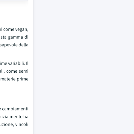
ri come vegan,
vasta gamma di
nsapevole della
e variabili. Il
ali, come semi
e materie prime
 e cambiamenti
nizialmente ha
uzione, vincoli