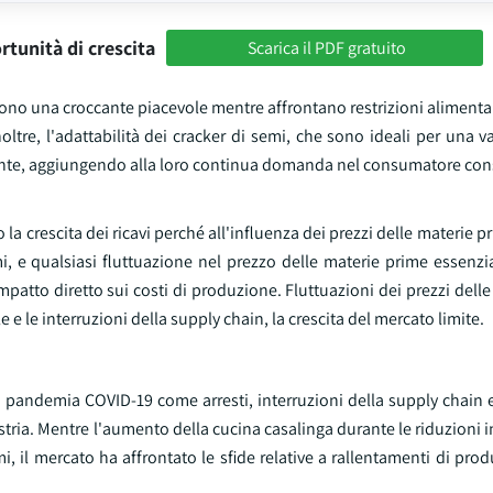
rtunità di crescita
Scarica il PDF gratuito
ono una croccante piacevole mentre affrontano restrizioni alimenta
ltre, l'adattabilità dei cracker di semi, che sono ideali per una 
attivante, aggiungendo alla loro continua domanda nel consumatore co
 crescita dei ricavi perché all'influenza dei prezzi delle materie prim
, e qualsiasi fluttuazione nel prezzo delle materie prime essenzi
impatto diretto sui costi di produzione. Fluttuazioni dei prezzi dell
e le interruzioni della supply chain, la crescita del mercato limite.
la pandemia COVID-19 come arresti, interruzioni della supply chain
ia. Mentre l'aumento della cucina casalinga durante le riduzioni i
il mercato ha affrontato le sfide relative a rallentamenti di prod