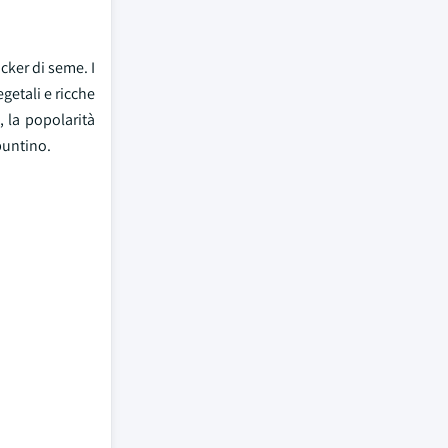
ker di seme. I
etali e ricche
, la popolarità
puntino.