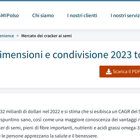
GMIPolso
Chi siamo
I nostri clienti
I nostri serviz
enience
Mercato dei cracker ai semi
Dimensioni e condivisione 2023 t
Scarica Il PD
 miliardi di dollari nel 2022 e si stima che si esibisca un CAGR del 5
e di spuntino sano, così come una maggiore conoscenza dei vantaggi n
er di semi, pieni di fibre importanti, nutrienti e acidi grassi omega
e le persone apprezzano la salute e il benessere.