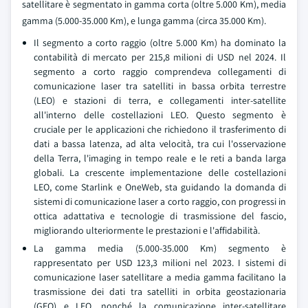
satellitare è segmentato in gamma corta (oltre 5.000 Km), media
gamma (5.000-35.000 Km), e lunga gamma (circa 35.000 Km).
Il segmento a corto raggio (oltre 5.000 Km) ha dominato la
contabilità di mercato per 215,8 milioni di USD nel 2024. Il
segmento a corto raggio comprendeva collegamenti di
comunicazione laser tra satelliti in bassa orbita terrestre
(LEO) e stazioni di terra, e collegamenti inter-satellite
all'interno delle costellazioni LEO. Questo segmento è
cruciale per le applicazioni che richiedono il trasferimento di
dati a bassa latenza, ad alta velocità, tra cui l'osservazione
della Terra, l'imaging in tempo reale e le reti a banda larga
globali. La crescente implementazione delle costellazioni
LEO, come Starlink e OneWeb, sta guidando la domanda di
sistemi di comunicazione laser a corto raggio, con progressi in
ottica adattativa e tecnologie di trasmissione del fascio,
migliorando ulteriormente le prestazioni e l'affidabilità.
La gamma media (5.000-35.000 Km) segmento è
rappresentato per USD 123,3 milioni nel 2023. I sistemi di
comunicazione laser satellitare a media gamma facilitano la
trasmissione dei dati tra satelliti in orbita geostazionaria
(GEO) e LEO, nonché la comunicazione inter-satellitare