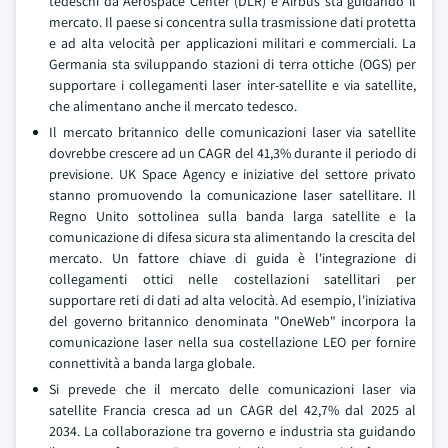
tedeschi da Aerospace Center (DLR) e Airbus sta guidando il
mercato. Il paese si concentra sulla trasmissione dati protetta
e ad alta velocità per applicazioni militari e commerciali. La
Germania sta sviluppando stazioni di terra ottiche (OGS) per
supportare i collegamenti laser inter-satellite e via satellite,
che alimentano anche il mercato tedesco.
Il mercato britannico delle comunicazioni laser via satellite
dovrebbe crescere ad un CAGR del 41,3% durante il periodo di
previsione. UK Space Agency e iniziative del settore privato
stanno promuovendo la comunicazione laser satellitare. Il
Regno Unito sottolinea sulla banda larga satellite e la
comunicazione di difesa sicura sta alimentando la crescita del
mercato. Un fattore chiave di guida è l'integrazione di
collegamenti ottici nelle costellazioni satellitari per
supportare reti di dati ad alta velocità. Ad esempio, l'iniziativa
del governo britannico denominata "OneWeb" incorpora la
comunicazione laser nella sua costellazione LEO per fornire
connettività a banda larga globale.
Si prevede che il mercato delle comunicazioni laser via
satellite Francia cresca ad un CAGR del 42,7% dal 2025 al
2034. La collaborazione tra governo e industria sta guidando