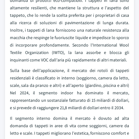
domanda di prodotti eco-compatibili. I tappeti in lana sono
altamente resilienti, che mantiene la struttura e l'aspetto del
tappeto, che lo rende la scelta preferita per i proprietari di casa
alla ricerca di soluzioni di pavimentazione di lunga durata.
Inoltre, i tappeti di lana forniscono una naturale resistenza alla
macchia che respinge le fuoriuscite liquide e impedisce lo sporco
di incorporare profondamente. Secondo l'International Wool
Textile Organization (IWTO), la lana assorbe e blocca gli
inquinanti come VOC dall'aria più rapidamente di altri materiali.
Sulla base dell'applicazione, il mercato dei rotoli di tappeti
residenziali è classificato in interno (soggiorno, camera da letto,
scale, sala da pranzo e altri) e all'aperto (giardino, piscina e altri)
Nel 2024, il segmento indoor ha dominato il mercato,
rappresentando un sostanziale fatturato di 15 miliardi di dollari,
e si prevede di raggiungere 21,8 miliardi di dollari entro il 2034.
Il segmento interno domina il mercato è dovuto ad alta
domanda di tappeti in aree di vita come soggiorni, camere da
letto e scale. I tappeti migliorano l'estetica, forniscono comfort e