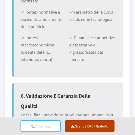
ipotizzato
✓ Ipotesi normative e
✓ Parametro della curva
rischio di cambiamento
di adozione tecnologica
delle politiche
✓ Ipotesi
✓ Dinamiche competitive
macroeconomiche
e aspettative di
(crescita del PIL,
ingresso/uscita dal
inflazione, valuta)
mercato
6. Validazione E Garanzia Della
Qualità
Le fasi finali prevedono la validazione umana, in cui
esperti del dominio revisionano manualmente i dati
Chiamaci
Scarica Il PDF Gratuito
filtrati per identificare sfumature ed errori