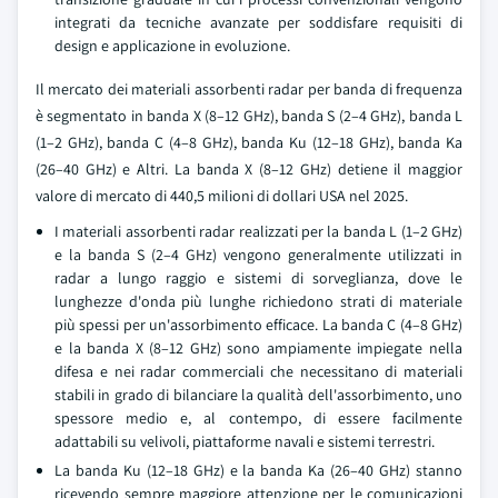
integrati da tecniche avanzate per soddisfare requisiti di
design e applicazione in evoluzione.
Il mercato dei materiali assorbenti radar per banda di frequenza
è segmentato in banda X (8–12 GHz), banda S (2–4 GHz), banda L
(1–2 GHz), banda C (4–8 GHz), banda Ku (12–18 GHz), banda Ka
(26–40 GHz) e Altri. La banda X (8–12 GHz) detiene il maggior
valore di mercato di 440,5 milioni di dollari USA nel 2025.
I materiali assorbenti radar realizzati per la banda L (1–2 GHz)
e la banda S (2–4 GHz) vengono generalmente utilizzati in
radar a lungo raggio e sistemi di sorveglianza, dove le
lunghezze d'onda più lunghe richiedono strati di materiale
più spessi per un'assorbimento efficace. La banda C (4–8 GHz)
e la banda X (8–12 GHz) sono ampiamente impiegate nella
difesa e nei radar commerciali che necessitano di materiali
stabili in grado di bilanciare la qualità dell'assorbimento, uno
spessore medio e, al contempo, di essere facilmente
adattabili su velivoli, piattaforme navali e sistemi terrestri.
La banda Ku (12–18 GHz) e la banda Ka (26–40 GHz) stanno
ricevendo sempre maggiore attenzione per le comunicazioni