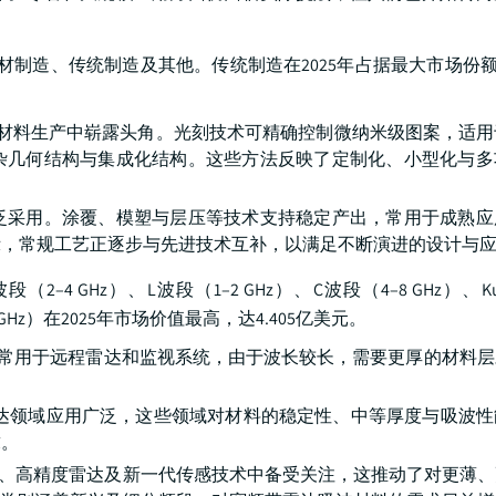
制造、传统制造及其他。传统制造在2025年占据最大市场份额，
波材料生产中崭露头角。光刻技术可精确控制微纳米级图案，适
杂几何结构与集成化结构。这些方法反映了定制化、小型化与多
泛采用。涂覆、模塑与层压等技术支持稳定产出，常用于成熟应
示，常规工艺正逐步与先进技术互补，以满足不断演进的设计与
–4 GHz）、L波段（1–2 GHz）、C波段（4–8 GHz）、Ku
 GHz）在2025年市场价值最高，达4.405亿美元。
吸波材料通常用于远程雷达和监视系统，由于波长较长，需要更厚的材料
防及商用雷达领域应用广泛，这些领域对材料的稳定性、中等厚度与吸波
求。
z）在卫星通信、高精度雷达及新一代传感技术中备受关注，这推动了对更