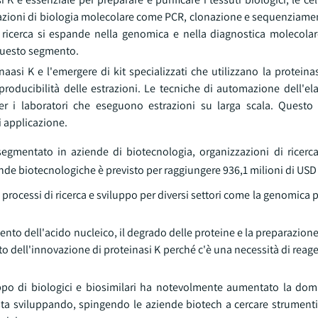
plicazioni di biologia molecolare come PCR, clonazione e sequenzia
ricerca si espande nella genomica e nella diagnostica molecolare
i questo segmento.
inaasi K e l'emergere di kit specializzati che utilizzano la proteina
roducibilità delle estrazioni. Le tecniche di automazione dell'el
r i laboratori che eseguono estrazioni su larga scala. Questo
 applicazione.
segmentato in aziende di biotecnologia, organizzazioni di ricerca 
ziende biotecnologiche è previsto per raggiungere 936,1 milioni di USD 
ocessi di ricerca e sviluppo per diversi settori come la genomica 
ento dell'acido nucleico, il degrado delle proteine e la preparazio
 dell'innovazione di proteinasi K perché c'è una necessità di reage
luppo di biologici e biosimilari ha notevolmente aumentato la do
 sta sviluppando, spingendo le aziende biotech a cercare strumenti 