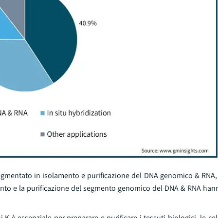
 segmentato in isolamento e purificazione del DNA genomico & RNA, 
amento e la purificazione del segmento genomico del DNA & RNA han
 K è essenziale per preparare e purificare i tessuti biologici, le cel