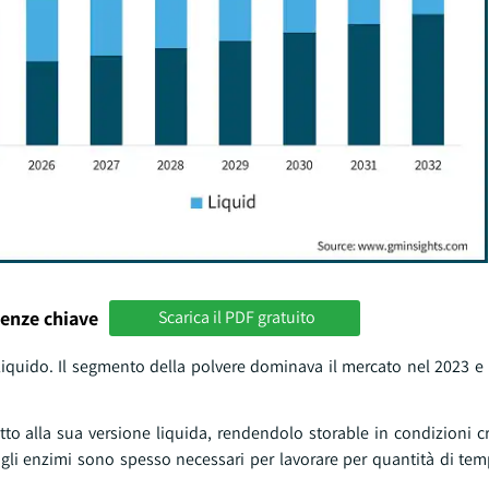
enze chiave
Scarica il PDF gratuito
 liquido. Il segmento della polvere dominava il mercato nel 2023 e
to alla sua versione liquida, rendendolo storable in condizioni cr
ui gli enzimi sono spesso necessari per lavorare per quantità di t