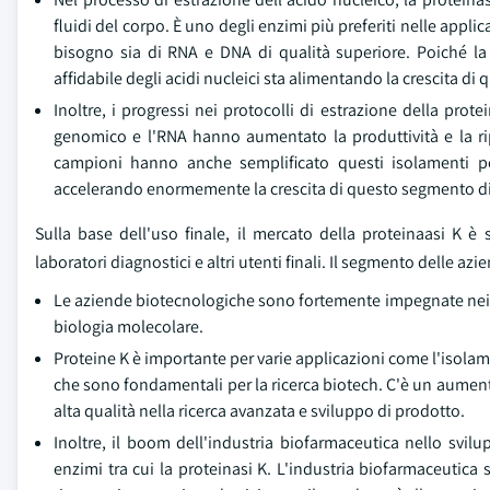
fluidi del corpo. È uno degli enzimi più preferiti nelle ap
bisogno sia di RNA e DNA di qualità superiore. Poiché la 
affidabile degli acidi nucleici sta alimentando la crescita d
Inoltre, i progressi nei protocolli di estrazione della prote
genomico e l'RNA hanno aumentato la produttività e la rip
campioni hanno anche semplificato questi isolamenti pe
accelerando enormemente la crescita di questo segmento di
Sulla base dell'uso finale, il mercato della proteinaasi K è 
laboratori diagnostici e altri utenti finali. Il segmento delle a
Le aziende biotecnologiche sono fortemente impegnate nei pr
biologia molecolare.
Proteine K è importante per varie applicazioni come l'isolam
che sono fondamentali per la ricerca biotech. C'è un aumento
alta qualità nella ricerca avanzata e sviluppo di prodotto.
Inoltre, il boom dell'industria biofarmaceutica nello svi
enzimi tra cui la proteinasi K. L'industria biofarmaceutica