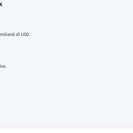
 K
miliardi di USD
ive.