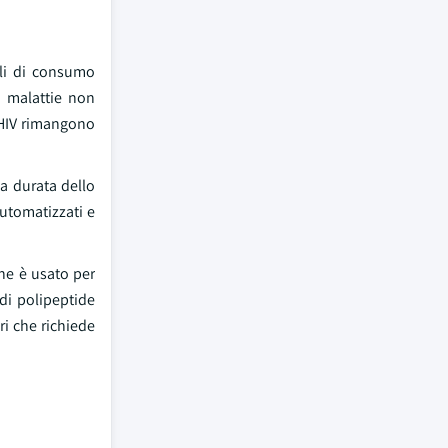
lli di consumo
e malattie non
l'HIV rimangono
la durata dello
automatizzati e
he è usato per
 di polipeptide
ri che richiede