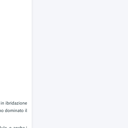
in ibridazione
no dominato il
lule, o anche i