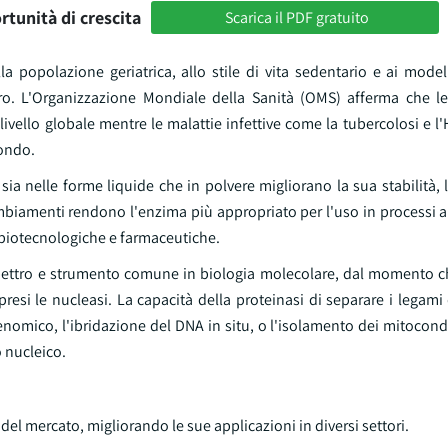
rtunità di crescita
Scarica il PDF gratuito
la popolazione geriatrica, allo stile di vita sedentario e ai mode
o. L'Organizzazione Mondiale della Sanità (OMS) afferma che l
 livello globale mentre le malattie infettive come la tubercolosi e 
mondo.
 sia nelle forme liquide che in polvere migliorano la sua stabilità, 
ambiamenti rendono l'enzima più appropriato per l'uso in processi 
biotecnologiche e farmaceutiche.
spettro e strumento comune in biologia molecolare, dal momento c
presi le nucleasi. La capacità della proteinasi di separare i legami
nomico, l'ibridazione del DNA in situ, o l'isolamento dei mitocond
o nucleico.
del mercato, migliorando le sue applicazioni in diversi settori.