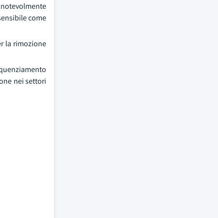
a notevolmente
 sensibile come
er la rimozione
 sequenziamento
one nei settori