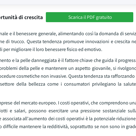
rtunità di crescita
Scarica il PDF gratuito
ale e il benessere generale, alimentando così la domanda di serviz
ione di trucco. Questa tendenza promuove innovazioni e crescita ne
 per migliorare il loro benessere fisico ed emotivo.
to e la pelle danneggiata è il fattore chiave che guida il progres
 i problemi della pelle e mantenere un aspetto giovanile, si rivolgo
 procedure cosmetiche non invasive. Questa tendenza sta rafforzand
settore della bellezza come i consumatori privilegiano la salute
 imprese del mercato europeo. I costi operativi, che comprendono u
dotti e salari, possono esercitare una pressione sostanziale sulla
pale associata all'aumento dei costi operativi è la potenziale riduzion
 difficile mantenere la redditività, soprattutto se non sono in grad