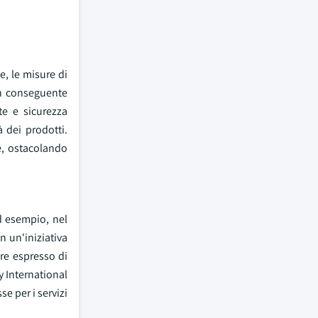
, le misure di
on conseguente
te e sicurezza
à dei prodotti.
e, ostacolando
d esempio, nel
in un'iniziativa
ure espresso di
 International
e per i servizi