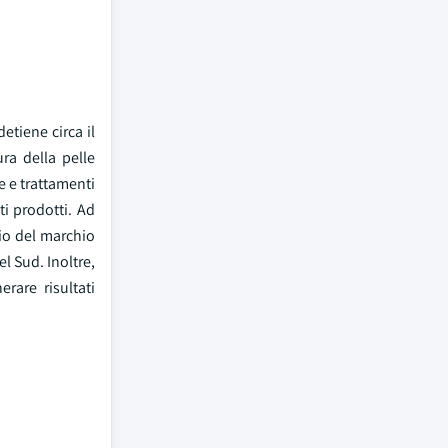
detiene circa il
ra della pelle
re e trattamenti
i prodotti. Ad
io del marchio
l Sud. Inoltre,
rare risultati