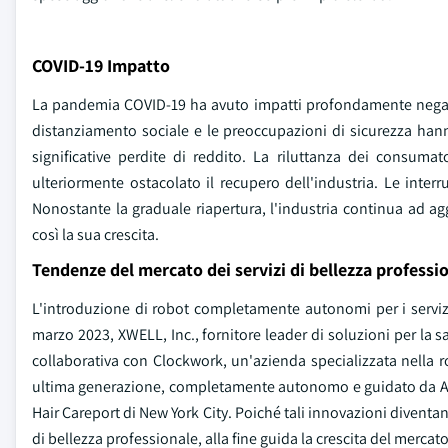
COVID-19 Impatto
La pandemia COVID-19 ha avuto impatti profondamente negativi
distanziamento sociale e le preoccupazioni di sicurezza han
significative perdite di reddito. La riluttanza dei consumat
ulteriormente ostacolato il recupero dell'industria. Le inter
Nonostante la graduale riapertura, l'industria continua ad a
così la sua crescita.
Tendenze del mercato dei servizi di bellezza professio
L'introduzione di robot completamente autonomi per i servi
marzo 2023, XWELL, Inc., fornitore leader di soluzioni per la salu
collaborativa con Clockwork, un'azienda specializzata nella ro
ultima generazione, completamente autonomo e guidato da AI p
Hair Careport di New York City. Poiché tali innovazioni diventano
di bellezza professionale, alla fine guida la crescita del mercato