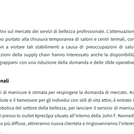
 sul mercato dei servizi di bellezza professionale. L'attenuazione
no portato alla chiusura temporanea di saloni e centri termali, c
ori a visitare tali stabilimenti a causa di preoccupazioni di salu
ruzioni della supply chain hanno interessato anche la disponibilit
ggrapparsi con una riduzione della domanda e delle sfide operativ
nali
zi di manicure è stimata per respingere la domanda di mercato. A
te e il benessere per gli individui con stili di vita attivi, è entrato 
botica del settore della bellezza, per lanciare il servizio di manic
resso lo outlet XpresSpa situato all'interno della John F. Kennedy
 più diffuse, attireranno nuova clientela e ringiovaniranno l'interess
.