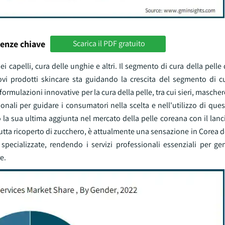
enze chiave
Scarica il PDF gratuito
dei capelli, cura delle unghie e altri. Il segmento di cura della pelle 
vi prodotti skincare sta guidando la crescita del segmento di cu
 formulazioni innovative per la cura della pelle, tra cui sieri, masche
li per guidare i consumatori nella scelta e nell'utilizzo di quest
a sua ultima aggiunta nel mercato della pelle coreana con il lanc
utta ricoperto di zucchero, è attualmente una sensazione in Corea de
pecializzate, rendendo i servizi professionali essenziali per gene
e.