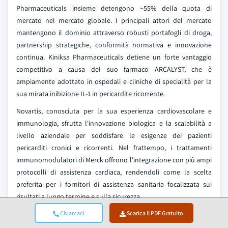
Pharmaceuticals insieme detengono ~55% della quota di
mercato nel mercato globale. I principali attori del mercato
mantengono il dominio attraverso robusti portafogli di droga,
partnership strategiche, conformità normativa e innovazione
continua. Kiniksa Pharmaceuticals detiene un forte vantaggio
competitivo a causa del suo farmaco ARCALYST, che è
ampiamente adottato in ospedali e cliniche di specialità per la
sua mirata inibizione IL-1 in pericardite ricorrente.
Novartis, conosciuta per la sua esperienza cardiovascolare e
immunologia, sfrutta l'innovazione biologica e la scalabilità a
livello aziendale per soddisfare le esigenze dei pazienti
pericarditi cronici e ricorrenti. Nel frattempo, i trattamenti
immunomodulatori di Merck offrono l'integrazione con più ampi
protocolli di assistenza cardiaca, rendendoli come la scelta
preferita per i fornitori di assistenza sanitaria focalizzata sui
risultati a lungo termine e sulla sicurezza.
Aziende come Cipla e Dr. Reddy’s Laboratories utilizzano anche
Chiamaci
Scarica Il PDF Gratuito
strategie di prezzi competitivi per soluzioni antinfiammatorie,