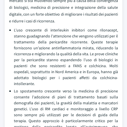
mercato si sta muovendo sempre più a causa della convergenza
di biologici, medicina di precisione e integrazione della salute
digitale, con un forte obiettivo di migliorare i risultati dei pazienti
e ridurre i casi di ricorrenza.
L'uso crescente di interleukin inibitori come rilonacept,
stanno guadagnando l'attenzione che vengono utilizzati per il
trattamento della pericardite ricorrente. Queste terapie
forniscono un'azione antinfiammatoria mirata, riducendo la
ricorrenza e migliorando la qualità della vita. Le prove cliniche
per la pericardite stanno espandendo l'uso di biologici in
pazienti che sono resistenti a FANS e colchicina. Molti
ospedali, soprattutto in Nord America e in Europa, hanno già
adottato biologici per i pazienti affetti da colchicina-
intollerante.
Lo spostamento crescente verso la medicina di precisione
consente l'adozione di piani di trattamento basati sulla
demografia dei pazienti, la gravità della malattia e marcatori
genetici. L'uso di RM cardiaci e monitoraggio a livello CRP
sono sempre più utilizzati per le decisioni di guida della
terapia. Questo approccio è particolarmente critico per la
gestione della pericardite legata all'autoimmune, che