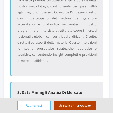
La ricerca primaria costituisce la spina dorsale della
nostra metodologia, contribuendo per quasi l'80%
agli insight complessivi. Coinvolge l'impegno diretto
con i partecipanti del settore per garantire
accuratezza e profondità nell'analisi. Il nostro
programma di interviste strutturate copre i mercati
regionali e globali, con contributi di dirigenti C-suite,
direttori ed esperti della materia. Queste interazioni
forniscono prospettive strategiche, operative e
tecniche, consentendo insight completi e previsioni
di mercato affidabili.
3. Data Mining E Analisi Di Mercato
Il data mining è una parte fondamentale del nostro
processo di ricerca, contribuendo per circa il 20% alla
Chiamaci
Scarica Il PDF Gratuito
metodologia complessiva. Comprende l'analisi della