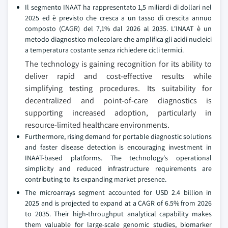
Il segmento INAAT ha rappresentato 1,5 miliardi di dollari nel
2025 ed è previsto che cresca a un tasso di crescita annuo
composto (CAGR) del 7,1% dal 2026 al 2035. L'INAAT è un
metodo diagnostico molecolare che amplifica gli acidi nucleici
a temperatura costante senza richiedere cicli termici.
The technology is gaining recognition for its ability to
deliver rapid and cost-effective results while
simplifying testing procedures. Its suitability for
decentralized and point-of-care diagnostics is
supporting increased adoption, particularly in
resource-limited healthcare environments.
Furthermore, rising demand for portable diagnostic solutions
and faster disease detection is encouraging investment in
INAAT-based platforms. The technology's operational
simplicity and reduced infrastructure requirements are
contributing to its expanding market presence.
The microarrays segment accounted for USD 2.4 billion in
2025 and is projected to expand at a CAGR of 6.5% from 2026
to 2035. Their high-throughput analytical capability makes
them valuable for large-scale genomic studies, biomarker