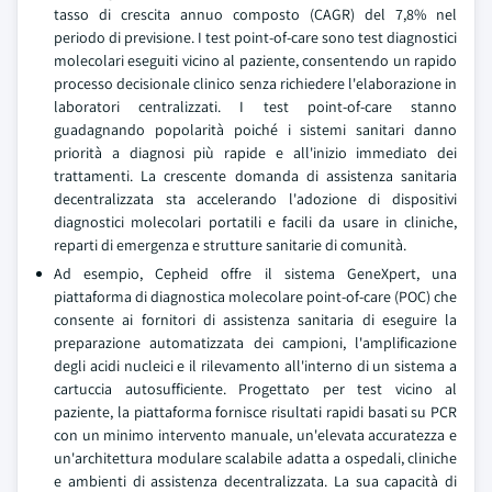
tasso di crescita annuo composto (CAGR) del 7,8% nel
periodo di previsione. I test point-of-care sono test diagnostici
molecolari eseguiti vicino al paziente, consentendo un rapido
processo decisionale clinico senza richiedere l'elaborazione in
laboratori centralizzati. I test point-of-care stanno
guadagnando popolarità poiché i sistemi sanitari danno
priorità a diagnosi più rapide e all'inizio immediato dei
trattamenti. La crescente domanda di assistenza sanitaria
decentralizzata sta accelerando l'adozione di dispositivi
diagnostici molecolari portatili e facili da usare in cliniche,
reparti di emergenza e strutture sanitarie di comunità.
Ad esempio, Cepheid offre il sistema GeneXpert, una
piattaforma di diagnostica molecolare point-of-care (POC) che
consente ai fornitori di assistenza sanitaria di eseguire la
preparazione automatizzata dei campioni, l'amplificazione
degli acidi nucleici e il rilevamento all'interno di un sistema a
cartuccia autosufficiente. Progettato per test vicino al
paziente, la piattaforma fornisce risultati rapidi basati su PCR
con un minimo intervento manuale, un'elevata accuratezza e
un'architettura modulare scalabile adatta a ospedali, cliniche
e ambienti di assistenza decentralizzata. La sua capacità di