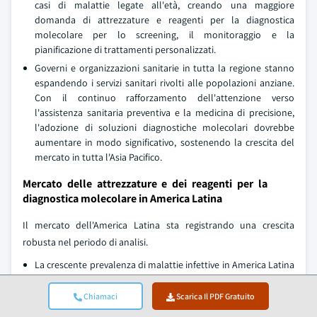
casi di malattie legate all'età, creando una maggiore
domanda di attrezzature e reagenti per la diagnostica
molecolare per lo screening, il monitoraggio e la
pianificazione di trattamenti personalizzati.
Governi e organizzazioni sanitarie in tutta la regione stanno
espandendo i servizi sanitari rivolti alle popolazioni anziane.
Con il continuo rafforzamento dell'attenzione verso
l'assistenza sanitaria preventiva e la medicina di precisione,
l'adozione di soluzioni diagnostiche molecolari dovrebbe
aumentare in modo significativo, sostenendo la crescita del
mercato in tutta l'Asia Pacifico.
Mercato delle attrezzature e dei reagenti per la
diagnostica molecolare in America Latina
Il mercato dell'America Latina sta registrando una crescita
robusta nel periodo di analisi.
La crescente prevalenza di malattie infettive in America Latina
è un fattore chiave che guida la crescita del settore delle
attrezzature e dei reagenti per la diagnostica molecolare.
Chiamaci
Scarica Il PDF Gratuito
L'aumento dei casi di dengue, tubercolosi, HIV, epatite e altre