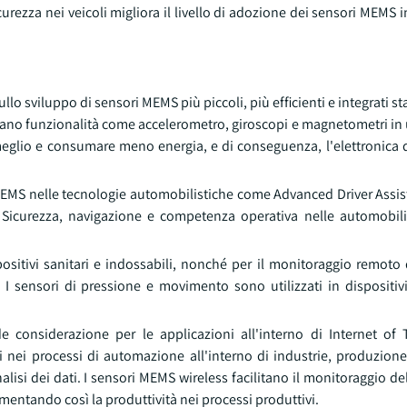
icurezza nei veicoli migliora il livello di adozione dei sensori MEMS
llo sviluppo di sensori MEMS più piccoli, più efficienti e integrati s
orano funzionalità come accelerometro, giroscopi e magnetometri in
 meglio e consumare meno energia, e di conseguenza, l'elettronica 
ri MEMS nelle tecnologie automobilistiche come Advanced Driver Ass
i. Sicurezza, navigazione e competenza operativa nelle automobil
sitivi sanitari e indossabili, nonché per il monitoraggio remoto d
. I sensori di pressione e movimento sono utilizzati in dispositi
onsiderazione per le applicazioni all'interno di Internet of 
i nei processi di automazione all'interno di industrie, produzione
lisi dei dati. I sensori MEMS wireless facilitano il monitoraggio d
mentando così la produttività nei processi produttivi.