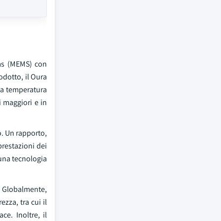
ems (MEMS) con
odotto, il Oura
la temperatura
i maggiori e in
o. Un rapporto,
prestazioni dei
 una tecnologia
. Globalmente,
zza, tra cui il
e. Inoltre, il