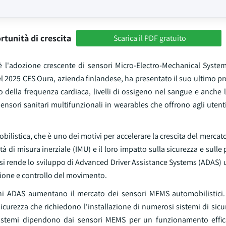
rtunità di crescita
Scarica il PDF gratuito
S è l'adozione crescente di sensori Micro-Electro-Mechanical Syst
l 2025 CES Oura, azienda finlandese, ha presentato il suo ultimo pr
 della frequenza cardiaca, livelli di ossigeno nel sangue e anche 
sensori sanitari multifunzionali in wearables che offrono agli utent
bilistica, che è uno dei motivi per accelerare la crescita del mercat
 di misura inerziale (IMU) e il loro impatto sulla sicurezza e sulle 
ressi rende lo sviluppo di Advanced Driver Assistance Systems (ADAS)
zione e controllo del movimento.
nzioni ADAS aumentano il mercato dei sensori MEMS automobilistici
icurezza che richiedono l'installazione di numerosi sistemi di sicure
i sistemi dipendono dai sensori MEMS per un funzionamento efficac