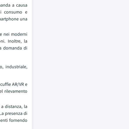
domanda a causa
 di consumo e
smartphone una
le nei moderni
i. Inoltre, la
la domanda di
, industriale,
cuffie AR/VR e
el rilevamento
 a distanza, la
 La presenza di
ienti fornendo