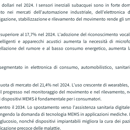
 di dollari nel 2024. I sensori inerziali subacquei sono in forte 
to nei mercati dell'automazione industriale, dell'elettronica
vigazione, stabilizzazione e rilevamento del movimento rende gli 
 superiore al 17,7% nel 2024. L'adozione del riconoscimento voca
telligenti e apparecchi acustici aumenta la necessità di microfon
cellazione del rumore e al basso consumo energetico, aumenta 
segmentato in elettronica di consumo, automobilistico, sanitario
ota di mercato del 21,4% nel 2024. L'uso crescente di wearables, 
il progresso nel monitoraggio del movimento e nel rilevamento, n
ei dispositivi MEMS è fondamentale per i consumatori.
entro il 2034. Lo spostamento verso l'assistenza sanitaria digitale
a spingendo la domanda di tecnologia MEMS in applicazioni mediche.
lucosio, nonché dispositivi impiantabili migliora la cura dei paz
icazione precoce delle malattie.