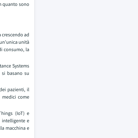
 in quanto sono
ta crescendo ad
 un'unica unità
di consumo, la
istance Systems
i si basano su
ei pazienti, il
vi medici come
Things (IoT) e
 intelligente e
ella macchina e