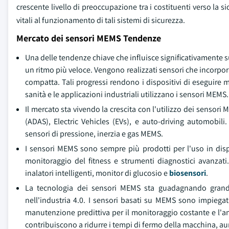
crescente livello di preoccupazione tra i costituenti verso la s
vitali al funzionamento di tali sistemi di sicurezza.
Mercato dei sensori MEMS Tendenze
Una delle tendenze chiave che influisce significativamente su
un ritmo più veloce. Vengono realizzati sensori che incorp
compatta. Tali progressi rendono i dispositivi di eseguire
sanità e le applicazioni industriali utilizzano i sensori MEMS.
Il mercato sta vivendo la crescita con l'utilizzo dei senso
(ADAS), Electric Vehicles (EVs), e auto-driving automobil
sensori di pressione, inerzia e gas MEMS.
I sensori MEMS sono sempre più prodotti per l'uso in dispo
monitoraggio del fitness e strumenti diagnostici avanzati
inalatori intelligenti, monitor di glucosio e
biosensori
.
La tecnologia dei sensori MEMS sta guadagnando grande c
nell'industria 4.0. I sensori basati su MEMS sono impiegat
manutenzione predittiva per il monitoraggio costante e l'ana
contribuiscono a ridurre i tempi di fermo della macchina, au