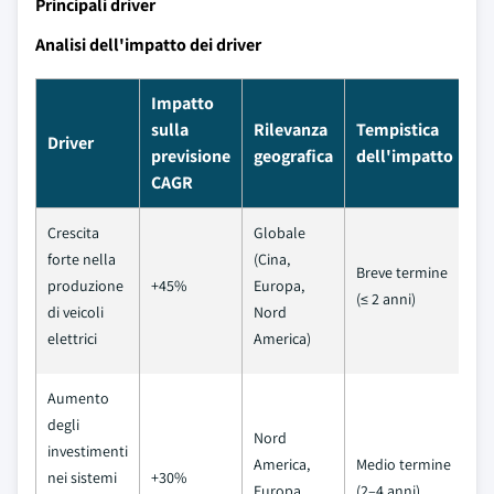
Principali driver
Analisi dell'impatto dei driver
Impatto
sulla
Rilevanza
Tempistica
Driver
previsione
geografica
dell'impatto
CAGR
Crescita
Globale
forte nella
(Cina,
Breve termine
produzione
+45%
Europa,
(≤ 2 anni)
di veicoli
Nord
elettrici
America)
Aumento
degli
Nord
investimenti
America,
Medio termine
nei sistemi
+30%
Europa,
(2–4 anni)