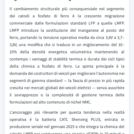
Il cambiamento strutturale più consequenziale nel segmento
dei catodi a fosfato di ferro è la crescente migrazione
commerciale dalle formulazioni standard LFP a quelle LMFP.
LMFP introduce la sostituzione del manganese al posto del
ferro, portando la tensione operativa media da circa 3,4V a 3,7–
3,8V, una modifica che si traduce in un miglioramento del 10–
15% della densità energetica volumetrica mantenendo al
contempo i vantaggi di stabilità termica e durata dei cicli tipici
della chimica a fosfato di ferro. La spinta principale è la
domanda dei costruttori di veicoli per migliorare l'autonomia nei
segmenti di gamma standard — la fascia di prezzo in più rapida
crescita nei mercati globali dei veicoli elettrici — senza assorbire
il sovrapprezzo o la complessità di gestione termica delle
formulazioni ad alto contenuto di nichel NMC.
L'ancoraggio più rilevante per questa tendenza nella realtà
operativa è la batteria CATL Shenxing PLUS, entrata in
produzione seriale nel gennaio 2025 e che integra la chimica del
catodo LMFP per raggiungere una ricarica all'80% in 10 minuti e