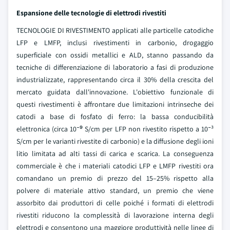
Espansione delle tecnologie di elettrodi rivestiti
TECNOLOGIE DI RIVESTIMENTO applicati alle particelle catodiche
LFP e LMFP, inclusi rivestimenti in carbonio, drogaggio
superficiale con ossidi metallici e ALD, stanno passando da
tecniche di differenziazione di laboratorio a fasi di produzione
industrializzate, rappresentando circa il 30% della crescita del
mercato guidata dall'innovazione. L'obiettivo funzionale di
questi rivestimenti è affrontare due limitazioni intrinseche dei
catodi a base di fosfato di ferro: la bassa conducibilità
elettronica (circa 10⁻⁹ S/cm per LFP non rivestito rispetto a 10⁻³
S/cm per le varianti rivestite di carbonio) e la diffusione degli ioni
litio limitata ad alti tassi di carica e scarica. La conseguenza
commerciale è che i materiali catodici LFP e LMFP rivestiti ora
comandano un premio di prezzo del 15–25% rispetto alla
polvere di materiale attivo standard, un premio che viene
assorbito dai produttori di celle poiché i formati di elettrodi
rivestiti riducono la complessità di lavorazione interna degli
elettrodi e consentono una maggiore produttività nelle linee di