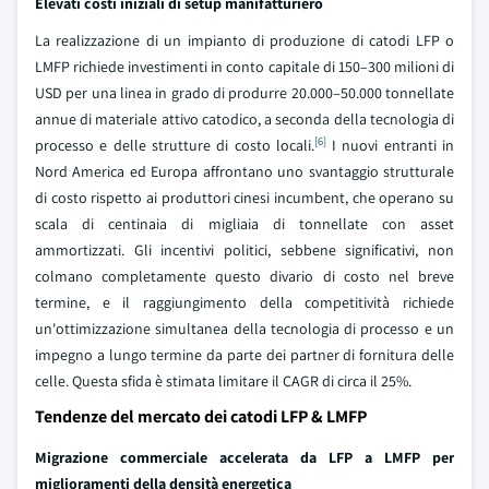
Elevati costi iniziali di setup manifatturiero
La realizzazione di un impianto di produzione di catodi LFP o
LMFP richiede investimenti in conto capitale di 150–300 milioni di
USD per una linea in grado di produrre 20.000–50.000 tonnellate
annue di materiale attivo catodico, a seconda della tecnologia di
[6]
processo e delle strutture di costo locali.
I nuovi entranti in
Nord America ed Europa affrontano uno svantaggio strutturale
di costo rispetto ai produttori cinesi incumbent, che operano su
scala di centinaia di migliaia di tonnellate con asset
ammortizzati. Gli incentivi politici, sebbene significativi, non
colmano completamente questo divario di costo nel breve
termine, e il raggiungimento della competitività richiede
un'ottimizzazione simultanea della tecnologia di processo e un
impegno a lungo termine da parte dei partner di fornitura delle
celle. Questa sfida è stimata limitare il CAGR di circa il 25%.
Tendenze del mercato dei catodi LFP & LMFP
Migrazione commerciale accelerata da LFP a LMFP per
miglioramenti della densità energetica