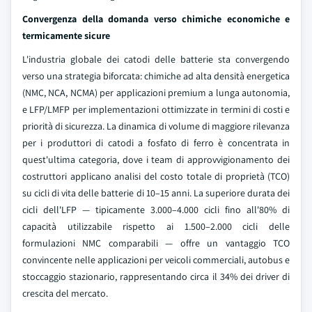
Convergenza della domanda verso chimiche economiche e
termicamente sicure
L'industria globale dei catodi delle batterie sta convergendo
verso una strategia biforcata: chimiche ad alta densità energetica
(NMC, NCA, NCMA) per applicazioni premium a lunga autonomia,
e LFP/LMFP per implementazioni ottimizzate in termini di costi e
priorità di sicurezza. La dinamica di volume di maggiore rilevanza
per i produttori di catodi a fosfato di ferro è concentrata in
quest'ultima categoria, dove i team di approvvigionamento dei
costruttori applicano analisi del costo totale di proprietà (TCO)
su cicli di vita delle batterie di 10–15 anni. La superiore durata dei
cicli dell'LFP — tipicamente 3.000–4.000 cicli fino all'80% di
capacità utilizzabile rispetto ai 1.500–2.000 cicli delle
formulazioni NMC comparabili — offre un vantaggio TCO
convincente nelle applicazioni per veicoli commerciali, autobus e
stoccaggio stazionario, rappresentando circa il 34% dei driver di
crescita del mercato.