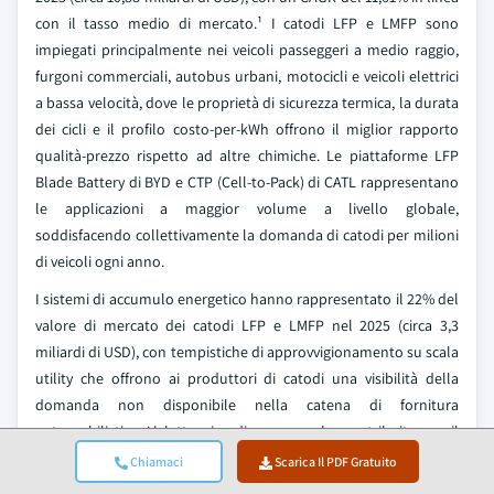
con il tasso medio di mercato.¹ I catodi LFP e LMFP sono
impiegati principalmente nei veicoli passeggeri a medio raggio,
furgoni commerciali, autobus urbani, motocicli e veicoli elettrici
a bassa velocità, dove le proprietà di sicurezza termica, la durata
dei cicli e il profilo costo-per-kWh offrono il miglior rapporto
qualità-prezzo rispetto ad altre chimiche. Le piattaforme LFP
Blade Battery di BYD e CTP (Cell-to-Pack) di CATL rappresentano
le applicazioni a maggior volume a livello globale,
soddisfacendo collettivamente la domanda di catodi per milioni
di veicoli ogni anno.
I sistemi di accumulo energetico hanno rappresentato il 22% del
valore di mercato dei catodi LFP e LMFP nel 2025 (circa 3,3
miliardi di USD), con tempistiche di approvvigionamento su scala
utility che offrono ai produttori di catodi una visibilità della
domanda non disponibile nella catena di fornitura
automobilistica. L'elettronica di consumo ha contribuito per il
4% (circa 605 milioni di USD) e la categoria Altri per il 2% (circa
Chiamaci
Scarica Il PDF Gratuito
302 milioni di USD), che include applicazioni marine, industriali