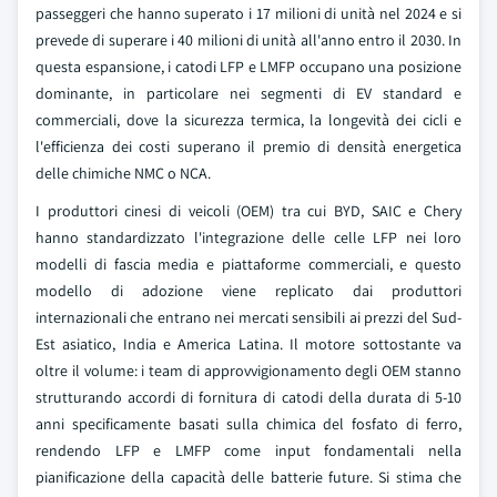
passeggeri che hanno superato i 17 milioni di unità nel 2024 e si
prevede di superare i 40 milioni di unità all'anno entro il 2030. In
questa espansione, i catodi LFP e LMFP occupano una posizione
dominante, in particolare nei segmenti di EV standard e
commerciali, dove la sicurezza termica, la longevità dei cicli e
l'efficienza dei costi superano il premio di densità energetica
delle chimiche NMC o NCA.
I produttori cinesi di veicoli (OEM) tra cui BYD, SAIC e Chery
hanno standardizzato l'integrazione delle celle LFP nei loro
modelli di fascia media e piattaforme commerciali, e questo
modello di adozione viene replicato dai produttori
internazionali che entrano nei mercati sensibili ai prezzi del Sud-
Est asiatico, India e America Latina. Il motore sottostante va
oltre il volume: i team di approvvigionamento degli OEM stanno
strutturando accordi di fornitura di catodi della durata di 5-10
anni specificamente basati sulla chimica del fosfato di ferro,
rendendo LFP e LMFP come input fondamentali nella
pianificazione della capacità delle batterie future. Si stima che