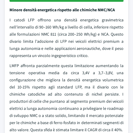
Minore densità energetica rispetto alle chimiche NMC/NCA
I catodi LFP offrono una densità energetica gravimetrica
nell'intervallo di 90–160 Wh/kg a livello di cella, inferiore rispetto
alle formulazioni NMC 811 (circa 200–250 Wh/kg) e NCA. Questo
divario limita l'adozione di LFP nei veicoli elettrici premium a
lunga autonomia e nelle applicazioni aeronautiche, dove il peso
rappresenta un vincolo ingegneristico critico.
LMFP affronta parzialmente questa limitazione aumentando la
tensione operativa media da circa 3,4V a 3,7–3,8V, una
configurazione che migliora la densità energetica volumetrica
del 10-15% rispetto agli standard LFP, ma il divario con le
chimiche catodiche ad alto contenuto di nichel persiste. I
produttori di celle che puntano al segmento premium dei veicoli
elettrici a lunga autonomia continuano a privilegiare le roadmap
di sviluppo NMC o a stato solido, limitando il mercato potenziale
per le chimiche a base di ferro-fosfato in determinati segmenti di
alto valore. Questa sfida è stimata limitare il CAGR di circa il 40%.