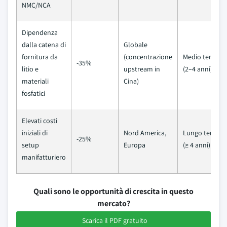
NMC/NCA
Dipendenza
dalla catena di
Globale
fornitura da
(concentrazione
Medio termine
-35%
litio e
upstream in
(2–4 anni)
materiali
Cina)
fosfatici
Elevati costi
iniziali di
Nord America,
Lungo termin
-25%
setup
Europa
(≥ 4 anni)
manifatturiero
Quali sono le opportunità di crescita in questo
mercato?
Scarica il PDF gratuito