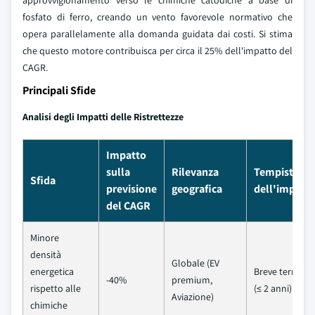
approvvigionamento verso le chimiche catodiche a base di
fosfato di ferro, creando un vento favorevole normativo che
opera parallelamente alla domanda guidata dai costi. Si stima
che questo motore contribuisca per circa il 25% dell'impatto del
CAGR.
Principali Sfide
Analisi degli Impatti delle Ristrettezze
Impatto
sulla
Rilevanza
Tempistica
Sfida
previsione
geografica
dell'impatt
del CAGR
Minore
densità
Globale (EV
energetica
Breve termine
-40%
premium,
rispetto alle
(≤ 2 anni)
Aviazione)
chimiche