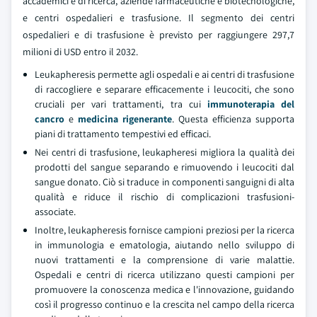
accademici e di ricerca, aziende farmaceutiche e biotecnologiche,
e centri ospedalieri e trasfusione. Il segmento dei centri
ospedalieri e di trasfusione è previsto per raggiungere 297,7
milioni di USD entro il 2032.
Leukapheresis permette agli ospedali e ai centri di trasfusione
di raccogliere e separare efficacemente i leucociti, che sono
cruciali per vari trattamenti, tra cui
immunoterapia del
cancro
e
medicina rigenerante
. Questa efficienza supporta
piani di trattamento tempestivi ed efficaci.
Nei centri di trasfusione, leukapheresi migliora la qualità dei
prodotti del sangue separando e rimuovendo i leucociti dal
sangue donato. Ciò si traduce in componenti sanguigni di alta
qualità e riduce il rischio di complicazioni trasfusioni-
associate.
Inoltre, leukapheresis fornisce campioni preziosi per la ricerca
in immunologia e ematologia, aiutando nello sviluppo di
nuovi trattamenti e la comprensione di varie malattie.
Ospedali e centri di ricerca utilizzano questi campioni per
promuovere la conoscenza medica e l'innovazione, guidando
così il progresso continuo e la crescita nel campo della ricerca