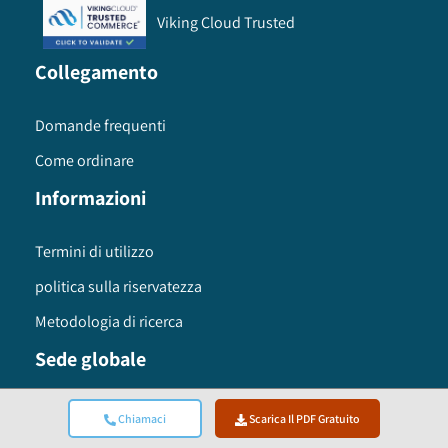
Viking Cloud Trusted
Collegamento
Domande frequenti
Come ordinare
Informazioni
Termini di utilizzo
politica sulla riservatezza
Metodologia di ricerca
Sede globale
Global Market Insights Inc. 4 North Main Street,
Chiamaci
Scarica Il PDF Gratuito
Selbyville, Delaware 19975 USA