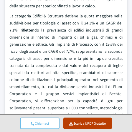
della sicurezza per spazi confinati e lavori a caldo.
La categoria Edifici & Strutture detiene la quota maggiore nella
suddivisione per tipologia di asset con il 24,3% e un CAGR del
7,1%, riflettendo la prevalenza di edifici industriali di grandi
dimensioni all'interno di impianti di oil & gas, chimici e di
generazione elettrica. Gli Impianti di Processo, con il 19,6% dei
ricavi degli asset e un CAGR del 7,7%, rappresentano la seconda
categoria di asset per dimensione e la più in rapida crescita,
trainata dalla complessità e dal valore del recupero di leghe
speciali da reattori ad alta specifica, scambiatori di calore e
colonne di distillazione. I principali operatori nel segmento di
smantellamento, tra cui la divisione servizi industriali di Fluor
Corporation e il gruppo servizi impiantistici di Bechtel
Corporation, si differenziano per la capacità di gru per
sollevamenti pesanti superiore a 1.000 tonnellate, metodologie
proprietarie di sequenziamento della demolizione per ambienti
a caldo e capacità integrate di gestione dei flussi di rifiuti
Chiamaci
Scarica Il PDF Gratuito
incorporate nella struttura contrattuale di smantellamento.