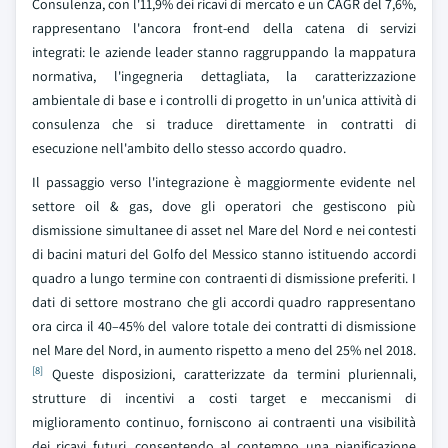
Consulenza, con l'11,9% dei ricavi di mercato e un CAGR del 7,6%,
rappresentano l'ancora front-end della catena di servizi
integrati: le aziende leader stanno raggruppando la mappatura
normativa, l'ingegneria dettagliata, la caratterizzazione
ambientale di base e i controlli di progetto in un'unica attività di
consulenza che si traduce direttamente in contratti di
esecuzione nell'ambito dello stesso accordo quadro.
Il passaggio verso l'integrazione è maggiormente evidente nel
settore oil & gas, dove gli operatori che gestiscono più
dismissione simultanee di asset nel Mare del Nord e nei contesti
di bacini maturi del Golfo del Messico stanno istituendo accordi
quadro a lungo termine con contraenti di dismissione preferiti. I
dati di settore mostrano che gli accordi quadro rappresentano
ora circa il 40–45% del valore totale dei contratti di dismissione
nel Mare del Nord, in aumento rispetto a meno del 25% nel 2018.
[8]
Queste disposizioni, caratterizzate da termini pluriennali,
strutture di incentivi a costi target e meccanismi di
miglioramento continuo, forniscono ai contraenti una visibilità
dei ricavi futuri, consentendo al contempo una pianificazione