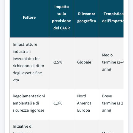
Impatto
sulla
Rilevanza
Tempistica
Fattore
previsione
geografica
dell'impatto
del CAGR
Infrastrutture
industriali
Medio
invecchiate che
~2.5%
Globale
termine (2–4
richiedono il ritiro
anni)
degli asset a fine
vita
Regolamentazioni
Nord
Breve
ambientali e di
~1,8%
America,
termine (≤ 2
sicurezza rigorose
Europa
anni)
Iniziative di