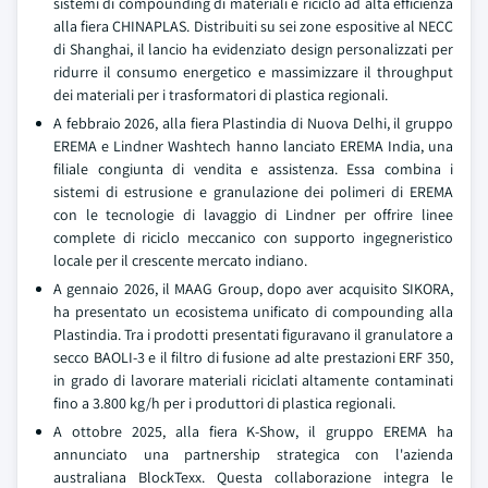
sistemi di compounding di materiali e riciclo ad alta efficienza
alla fiera CHINAPLAS. Distribuiti su sei zone espositive al NECC
di Shanghai, il lancio ha evidenziato design personalizzati per
ridurre il consumo energetico e massimizzare il throughput
dei materiali per i trasformatori di plastica regionali.
A febbraio 2026, alla fiera Plastindia di Nuova Delhi, il gruppo
EREMA e Lindner Washtech hanno lanciato EREMA India, una
filiale congiunta di vendita e assistenza. Essa combina i
sistemi di estrusione e granulazione dei polimeri di EREMA
con le tecnologie di lavaggio di Lindner per offrire linee
complete di riciclo meccanico con supporto ingegneristico
locale per il crescente mercato indiano.
A gennaio 2026, il MAAG Group, dopo aver acquisito SIKORA,
ha presentato un ecosistema unificato di compounding alla
Plastindia. Tra i prodotti presentati figuravano il granulatore a
secco BAOLI-3 e il filtro di fusione ad alte prestazioni ERF 350,
in grado di lavorare materiali riciclati altamente contaminati
fino a 3.800 kg/h per i produttori di plastica regionali.
A ottobre 2025, alla fiera K-Show, il gruppo EREMA ha
annunciato una partnership strategica con l'azienda
australiana BlockTexx. Questa collaborazione integra le