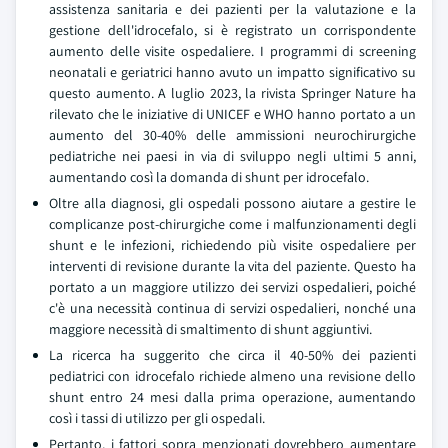
assistenza sanitaria e dei pazienti per la valutazione e la
gestione dell'idrocefalo, si è registrato un corrispondente
aumento delle visite ospedaliere. I programmi di screening
neonatali e geriatrici hanno avuto un impatto significativo su
questo aumento. A luglio 2023, la rivista Springer Nature ha
rilevato che le iniziative di UNICEF e WHO hanno portato a un
aumento del 30-40% delle ammissioni neurochirurgiche
pediatriche nei paesi in via di sviluppo negli ultimi 5 anni,
aumentando così la domanda di shunt per idrocefalo.
Oltre alla diagnosi, gli ospedali possono aiutare a gestire le
complicanze post-chirurgiche come i malfunzionamenti degli
shunt e le infezioni, richiedendo più visite ospedaliere per
interventi di revisione durante la vita del paziente. Questo ha
portato a un maggiore utilizzo dei servizi ospedalieri, poiché
c'è una necessità continua di servizi ospedalieri, nonché una
maggiore necessità di smaltimento di shunt aggiuntivi.
La ricerca ha suggerito che circa il 40-50% dei pazienti
pediatrici con idrocefalo richiede almeno una revisione dello
shunt entro 24 mesi dalla prima operazione, aumentando
così i tassi di utilizzo per gli ospedali.
Pertanto, i fattori sopra menzionati dovrebbero aumentare