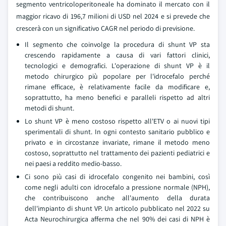
segmento ventricoloperitoneale ha dominato il mercato con il
maggior ricavo di 196,7 milioni di USD nel 2024 e si prevede che
crescerà con un significativo CAGR nel periodo di previsione.
Il segmento che coinvolge la procedura di shunt VP sta
crescendo rapidamente a causa di vari fattori clinici,
tecnologici e demografici. L'operazione di shunt VP è il
metodo chirurgico più popolare per l'idrocefalo perché
rimane efficace, è relativamente facile da modificare e,
soprattutto, ha meno benefici e paralleli rispetto ad altri
metodi di shunt.
Lo shunt VP è meno costoso rispetto all'ETV o ai nuovi tipi
sperimentali di shunt. In ogni contesto sanitario pubblico e
privato e in circostanze invariate, rimane il metodo meno
costoso, soprattutto nel trattamento dei pazienti pediatrici e
nei paesi a reddito medio-basso.
Ci sono più casi di idrocefalo congenito nei bambini, così
come negli adulti con idrocefalo a pressione normale (NPH),
che contribuiscono anche all'aumento della durata
dell'impianto di shunt VP. Un articolo pubblicato nel 2022 su
Acta Neurochirurgica afferma che nel 90% dei casi di NPH è