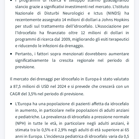
I programmi di ricerca e sviluppo stanno guadagnando
slancio grazie a significativi investimenti nel mercato. L'Istituto
Nazionale di Disturbi Neurologici e Ictus (NINDS) ha
recentemente assegnato 14 milioni di dollari a Johns Hopkins
per studi sul trattamento dell'idrocefalo. L'Associazione per
l'Idrocefalo ha finanziato oltre 12 milioni di dollari in
programmi di ricerca dal 2009, migliorando gli esiti terapeutici
e riducendo le infezioni da drenaggio.
Pertanto, i fattori sopra menzionati dovrebbero aumentare
significativamente la crescita regionale nel periodo di
previsione.
Il mercato dei drenaggi per idrocefalo in Europa è stato valutato
a 87,5 milioni di USD nel 2024 e si prevede che crescerà con un
CAGR del 3,5% nel periodo di previsione.
L'Europa ha una popolazione di pazienti affetta da idrocefalo
in aumento, in particolare nelle popolazioni di adulti anziani
e pediatriche. La prevalenza di idrocefalo a pressione normale
(NPH) in tutte le età, in particolare negli adulti anziani, è
stimata tra lo 0,5% e il 2,9% negli adulti di età superiore ai 65
anni in Europa. L'incidenza pediatrica di idrocefalo varia da 0,5