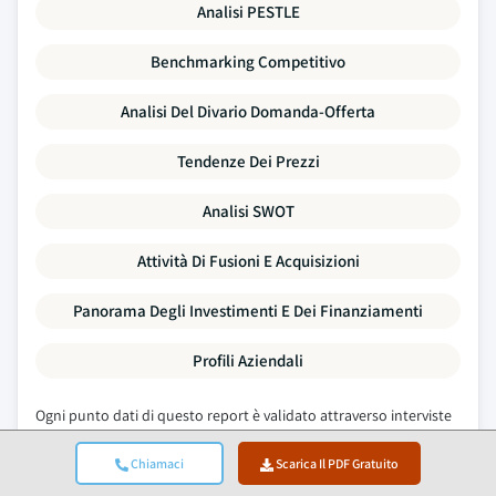
Analisi PESTLE
Benchmarking Competitivo
Analisi Del Divario Domanda-Offerta
Tendenze Dei Prezzi
Analisi SWOT
Attività Di Fusioni E Acquisizioni
Panorama Degli Investimenti E Dei Finanziamenti
Profili Aziendali
Ogni punto dati di questo report è validato attraverso interviste
primarie, una vera modellazione bottom-up e rigorosi controlli
Chiamaci
Scarica Il PDF Gratuito
incrociati.
Scopri il nostro processo di ricerca →