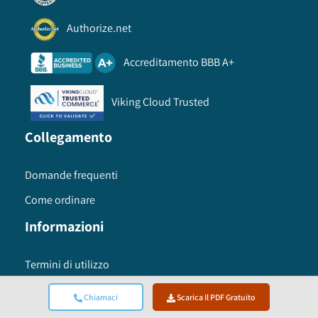
Authorize.net
Accreditamento BBB A+
Viking Cloud Trusted
Collegamento
Domande frequenti
Come ordinare
Informazioni
Termini di utilizzo
politica sulla riservatezza
Chiamaci
Scarica Il PDF Gratuito
Metodologia di ricerca