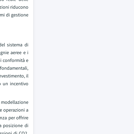
azioni riducono
mi di gestione
del sistema di
gnie aeree e i
 di conformità e
 fondamentali,
nvestimento, il
o un incentivo
la modellazione
e operazioni a
nza per offrire
a posizione di
issioni di CO2,