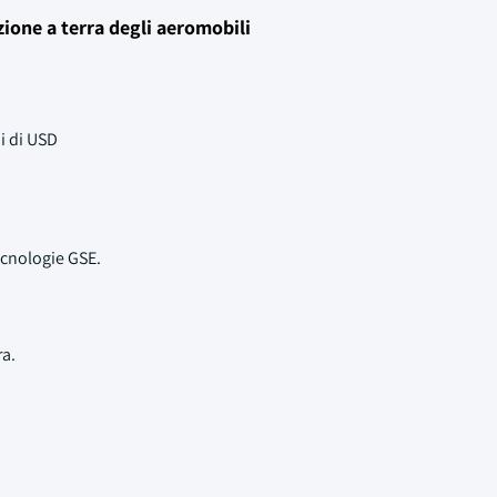
ione a terra degli aeromobili
i di USD
tecnologie GSE.
ra.