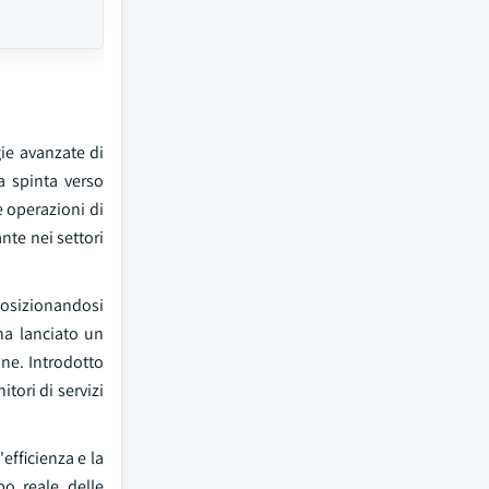
ie avanzate di
ta spinta verso
e operazioni di
ante nei settori
 posizionandosi
ha lanciato un
ne. Introdotto
tori di servizi
efficienza e la
o reale delle