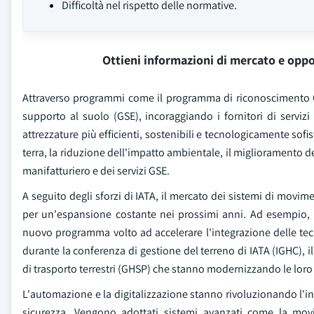
Difficoltà nel rispetto delle normative.
Ottieni informazioni di mercato e oppo
Attraverso programmi come il programma di riconoscimento G
supporto al suolo (GSE), incoraggiando i fornitori di servizi
attrezzature più efficienti, sostenibili e tecnologicamente so
terra, la riduzione dell'impatto ambientale, il miglioramento del
manifatturiero e dei servizi GSE.
A seguito degli sforzi di IATA, il mercato dei sistemi di mov
per un'espansione costante nei prossimi anni. Ad esempio, n
nuovo programma volto ad accelerare l'integrazione delle tec
durante la conferenza di gestione del terreno di IATA (IGHC), 
di trasporto terrestri (GHSP) che stanno modernizzando le loro f
L'automazione e la digitalizzazione stanno rivoluzionando l'in
sicurezza. Vengono adottati sistemi avanzati come la mov