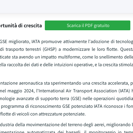
rtunità di crescita
Scarica il PDF gratuito
SE migliorato, IATA promuove attivamente l'adozione di tecnolog
 di trasporto terrestri (GHSP) a modernizzare le loro flotte. Ques
fisticate sta avendo un impatto multiforme, come lo snellimento dell
la raccolta dei dati e delle intuizioni operative, e la crescita stimol
imentazione aeronautica sta sperimentando una crescita accelerata,
el maggio 2024, l'International Air Transport Association (IATA) 
nologie avanzate di supporto terra (GSE) nelle operazioni quotidia
il programma di riconoscimento GSE potenziato IATA riconosce i forni
lotte di veicoli con attrezzature potenziate.
dustria della movimentazione del terreno degli aerei, migliorando l'
imentazione automatizzata dei bagagli, il monitoraggio in temp