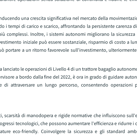
nducendo una crescita significativa nel mercato della movimentazio
ndo i tempi di carico e scarico, affrontando la persistente carenza
più complessi. Inoltre, i sistemi autonomi migliorano la sicurezz
nvestimento iniziale può essere sostanziale, risparmio di costo a l
uò portare a un ritorno favorevole sull'investimento, ulteriorment
a lanciato le operazioni di Livello 4 di un trattore bagaglio autonom
visore a bordo dalla fine del 2022, è ora in grado di guidare aut
di attraversare un lungo percorso, consentendo operazioni più
osti, scarsità di manodopera e rigide normative che influiscono sull'e
ogressi tecnologici, che possono aumentare l'efficienza e ridurre i c
zature eco-friendly. Coinvolgere la sicurezza e gli standard amb