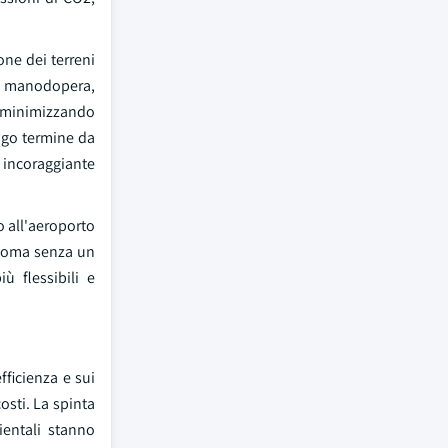
ne dei terreni
 di manodopera,
a minimizzando
ungo termine da
e incoraggiante
o all'aeroporto
onoma senza un
 flessibili e
fficienza e sui
osti. La spinta
ientali stanno