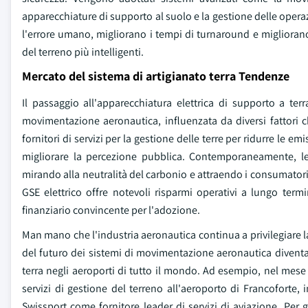
apparecchiature di supporto al suolo e la gestione delle operaz
l'errore umano, migliorano i tempi di turnaround e miglioran
del terreno più intelligenti.
Mercato del sistema di artigianato terra Tendenze
Il passaggio all'apparecchiatura elettrica di supporto a ter
movimentazione aeronautica, influenzata da diversi fattori
fornitori di servizi per la gestione delle terre per ridurre le em
migliorare la percezione pubblica. Contemporaneamente, le 
mirando alla neutralità del carbonio e attraendo i consumatori 
GSE elettrico offre notevoli risparmi operativi a lungo ter
finanziario convincente per l'adozione.
Man mano che l'industria aeronautica continua a privilegiare la 
del futuro dei sistemi di movimentazione aeronautica divent
terra negli aeroporti di tutto il mondo. Ad esempio, nel mese 
servizi di gestione del terreno all'aeroporto di Francoforte,
Swissport come fornitore leader di servizi di aviazione. Per 