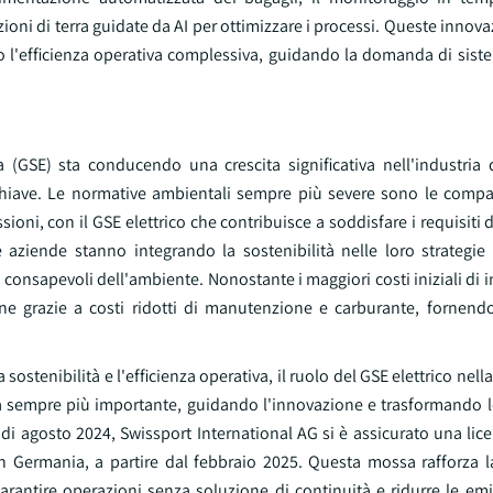
ioni di terra guidate da AI per ottimizzare i processi. Queste innov
o l'efficienza operativa complessiva, guidando la domanda di siste
ra (GSE) sta conducendo una crescita significativa nell'industria 
 chiave. Le normative ambientali sempre più severe sono le compa
issioni, con il GSE elettrico che contribuisce a soddisfare i requisiti
aziende stanno integrando la sostenibilità nelle loro strategie
consapevoli dell'ambiente. Nonostante i maggiori costi iniziali di i
mine grazie a costi ridotti di manutenzione e carburante, fornend
sostenibilità e l'efficienza operativa, il ruolo del GSE elettrico nel
a sempre più importante, guidando l'innovazione e trasformando l
di agosto 2024, Swissport International AG si è assicurato una lice
 in Germania, a partire dal febbraio 2025. Questa mossa rafforza l
garantire operazioni senza soluzione di continuità e ridurre le em