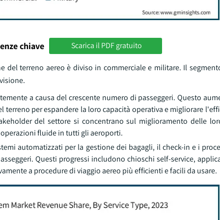
enze chiave
Scarica il PDF gratuito
one del terreno aereo è diviso in commerciale e militare. Il segme
visione.
ntemente a causa del crescente numero di passeggeri. Questo aume
el terreno per espandere la loro capacità operativa e migliorare l'eff
akeholder del settore si concentrano sul miglioramento delle lor
erazioni fluide in tutti gli aeroporti.
 automatizzati per la gestione dei bagagli, il check-in e i proce
passeggeri. Questi progressi includono chioschi self-service, applic
amente a procedure di viaggio aereo più efficienti e facili da usare.