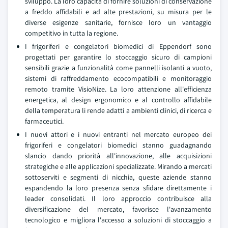
sviluppo. La loro capacità di fornire soluzioni di conservazione
a freddo affidabili e ad alte prestazioni, su misura per le
diverse esigenze sanitarie, fornisce loro un vantaggio
competitivo in tutta la regione.
I frigoriferi e congelatori biomedici di Eppendorf sono
progettati per garantire lo stoccaggio sicuro di campioni
sensibili grazie a funzionalità come pannelli isolanti a vuoto,
sistemi di raffreddamento ecocompatibili e monitoraggio
remoto tramite VisioNize. La loro attenzione all'efficienza
energetica, al design ergonomico e al controllo affidabile
della temperatura li rende adatti a ambienti clinici, di ricerca e
farmaceutici.
I nuovi attori e i nuovi entranti nel mercato europeo dei
frigoriferi e congelatori biomedici stanno guadagnando
slancio dando priorità all'innovazione, alle acquisizioni
strategiche e alle applicazioni specializzate. Mirando a mercati
sottoserviti e segmenti di nicchia, queste aziende stanno
espandendo la loro presenza senza sfidare direttamente i
leader consolidati. Il loro approccio contribuisce alla
diversificazione del mercato, favorisce l'avanzamento
tecnologico e migliora l'accesso a soluzioni di stoccaggio a