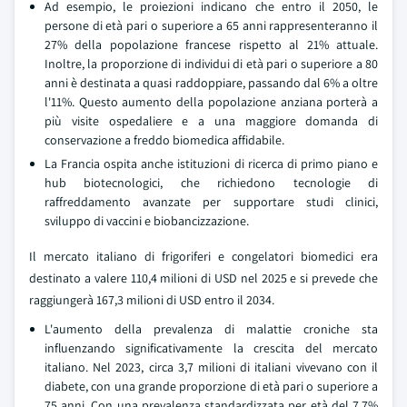
Ad esempio, le proiezioni indicano che entro il 2050, le
persone di età pari o superiore a 65 anni rappresenteranno il
27% della popolazione francese rispetto al 21% attuale.
Inoltre, la proporzione di individui di età pari o superiore a 80
anni è destinata a quasi raddoppiare, passando dal 6% a oltre
l'11%. Questo aumento della popolazione anziana porterà a
più visite ospedaliere e a una maggiore domanda di
conservazione a freddo biomedica affidabile.
La Francia ospita anche istituzioni di ricerca di primo piano e
hub biotecnologici, che richiedono tecnologie di
raffreddamento avanzate per supportare studi clinici,
sviluppo di vaccini e biobancizzazione.
Il mercato italiano di frigoriferi e congelatori biomedici era
destinato a valere 110,4 milioni di USD nel 2025 e si prevede che
raggiungerà 167,3 milioni di USD entro il 2034.
L'aumento della prevalenza di malattie croniche sta
influenzando significativamente la crescita del mercato
italiano. Nel 2023, circa 3,7 milioni di italiani vivevano con il
diabete, con una grande proporzione di età pari o superiore a
75 anni. Con una prevalenza standardizzata per età del 7,7%