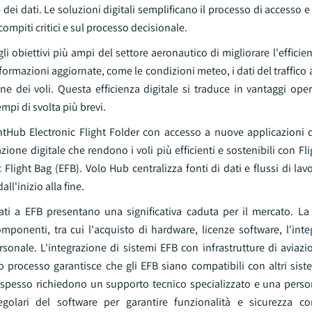
 dei dati. Le soluzioni digitali semplificano il processo di accesso e
compiti critici e sul processo decisionale.
gli obiettivi più ampi del settore aeronautico di migliorare l'efficie
informazioni aggiornate, come le condizioni meteo, i dati del traffico a
e dei voli. Questa efficienza digitale si traduce in vantaggi operat
empi di svolta più brevi.
htHub Electronic Flight Folder con accesso a nuove applicazioni d
ione digitale che rendono i voli più efficienti e sostenibili con Fl
Flight Bag (EFB). Volo Hub centralizza fonti di dati e flussi di lavo
ll'inizio alla fine.
iati a EFB presentano una significativa caduta per il mercato. La 
mponenti, tra cui l'acquisto di hardware, licenze software, l'inte
rsonale. L'integrazione di sistemi EFB con infrastrutture di aviazi
o processo garantisce che gli EFB siano compatibili con altri sist
 spesso richiedono un supporto tecnico specializzato e una person
olari del software per garantire funzionalità e sicurezza con