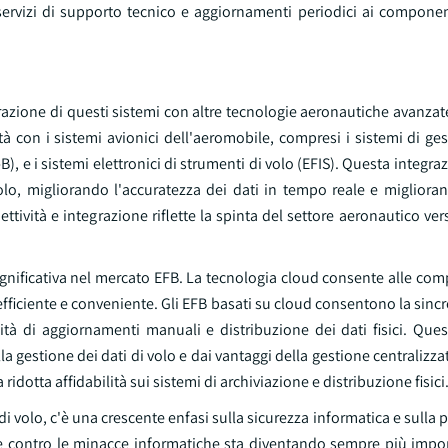
rvizi di supporto tecnico e aggiornamenti periodici ai compone
razione di questi sistemi con altre tecnologie aeronautiche avanza
à con i sistemi avionici dell'aeromobile, compresi i sistemi di ge
, e i sistemi elettronici di strumenti di volo (EFIS). Questa integr
olo, migliorando l'accuratezza dei dati in tempo reale e miglioran
vità e integrazione riflette la spinta del settore aeronautico ver
ignificativa nel mercato EFB. La tecnologia cloud consente alle co
ù efficiente e conveniente. Gli EFB basati su cloud consentono la sinc
ità di aggiornamenti manuali e distribuzione dei dati fisici. Que
lla gestione dei dati di volo e dai vantaggi della gestione centralizza
idotta affidabilità sui sistemi di archiviazione e distribuzione fisici
 volo, c'è una crescente enfasi sulla sicurezza informatica e sulla pr
ione contro le minacce informatiche sta diventando sempre più impo