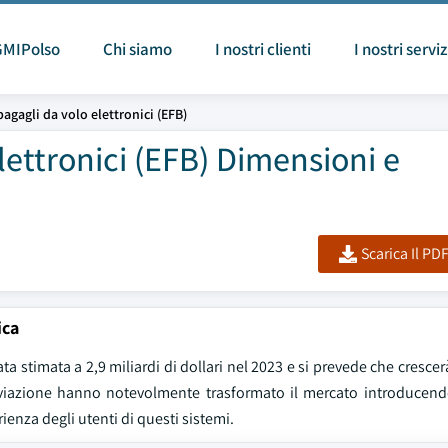
GMIPolso
Chi siamo
I nostri clienti
I nostri serviz
agagli da volo elettronici (EFB)
lettronici (EFB) Dimensioni e
Scarica Il PD
ica
ta stimata a 2,9 miliardi di dollari nel 2023 e si prevede che cresce
ll'aviazione hanno notevolmente trasformato il mercato introducend
rienza degli utenti di questi sistemi.