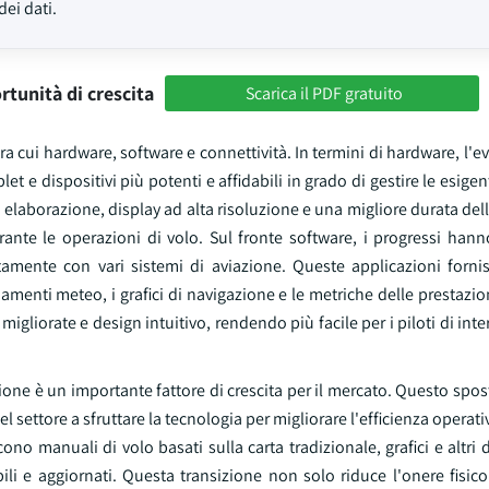
dei dati.
rtunità di crescita
Scarica il PDF gratuito
ra cui hardware, software e connettività. In termini di hardware, l'e
t e dispositivi più potenti e affidabili in grado di gestire le esigen
 elaborazione, display ad alta risoluzione e una migliore durata dell
urante le operazioni di volo. Sul fronte software, i progressi han
ttamente con vari sistemi di aviazione. Queste applicazioni fornis
namenti meteo, i grafici di navigazione e le metriche delle prestazioni
liorate e design intuitivo, rendendo più facile per i piloti di inter
azione è un importante fattore di crescita per il mercato. Questo sp
l settore a sfruttare la tecnologia per migliorare l'efficienza operati
scono manuali di volo basati sulla carta tradizionale, grafici e altr
li e aggiornati. Questa transizione non solo riduce l'onere fisico