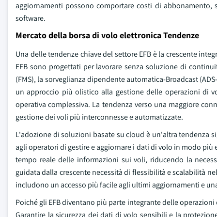
aggiornamenti possono comportare costi di abbonamento, se
software.
Mercato della borsa di volo elettronica Tendenze
Una delle tendenze chiave del settore EFB è la crescente integ
EFB sono progettati per lavorare senza soluzione di continuit
(FMS), la sorveglianza dipendente automatica-Broadcast (ADS-B)
un approccio più olistico alla gestione delle operazioni di v
operativa complessiva. La tendenza verso una maggiore connetti
gestione dei voli più interconnesse e automatizzate.
L'adozione di soluzioni basate su cloud è un'altra tendenza s
agli operatori di gestire e aggiornare i dati di volo in modo pi
tempo reale delle informazioni sui voli, riducendo la necess
guidata dalla crescente necessità di flessibilità e scalabilità ne
includono un accesso più facile agli ultimi aggiornamenti e una r
Poiché gli EFB diventano più parte integrante delle operazioni di
Garantire la sicurezza dei dati di volo sensibili e la protez