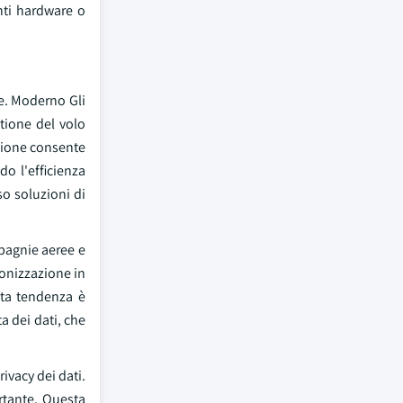
nti hardware o
te. Moderno Gli
stione del volo
azione consente
do l'efficienza
so soluzioni di
mpagnie aeree e
ronizzazione in
sta tendenza è
ta dei dati, che
.
ivacy dei dati.
rtante. Questa