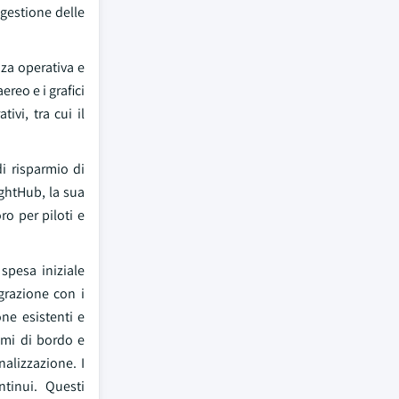
 gestione delle
nza operativa e
ereo e i grafici
ivi, tra cui il
i risparmio di
ightHub, la sua
ro per piloti e
spesa iniziale
grazione con i
one esistenti e
emi di bordo e
alizzazione. I
tinui. Questi