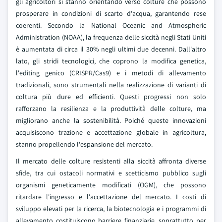
gli agricoltori si stanno orientando verso colture che possono
prosperare in condizioni di scarto d'acqua, garantendo rese
coerenti. Secondo la National Oceanic and Atmospheric
Administration (NOAA), la frequenza delle siccità negli Stati Uniti
è aumentata di circa il 30% negli ultimi due decenni. Dall'altro
lato, gli stridi tecnologici, che coprono la modifica genetica,
l'editing genico (CRISPR/Cas9) e i metodi di allevamento
tradizionali, sono strumentali nella realizzazione di varianti di
coltura più dure ed efficienti. Questi progressi non solo
rafforzano la resilienza e la produttività delle colture, ma
migliorano anche la sostenibilità. Poiché queste innovazioni
acquisiscono trazione e accettazione globale in agricoltura,
stanno propellendo l'espansione del mercato.
Il mercato delle colture resistenti alla siccità affronta diverse
sfide, tra cui ostacoli normativi e scetticismo pubblico sugli
organismi geneticamente modificati (OGM), che possono
ritardare l'ingresso e l'accettazione del mercato. I costi di
sviluppo elevati per la ricerca, la biotecnologia e i programmi di
allevamento costituiscono barriere finanziarie, soprattutto per