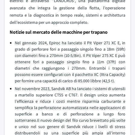
elettrici e attraverso "LANDCROS", una piattaforma digitale
avanzata che integra la gestione della flotta, l'operazione
remota e la diagnostica in tempo reale, sistemi e architettura
dell'ecosistema per un approccio completo.
Notizie sul mercato delle macchine per trapano
Nel gennaio 2024, Epiroc ha lanciato il Pit Viper 271 XC E, in
grado di perforare fori a passaggio singolo fino a 18m (59ft)
con diametri fino a 270mm (10-5/8in). Il Pit Viper 275 XC E può
ottenere fori a passaggio singolo fino a 11m (37ft) con
diametri che raggiungono i 270mm. Entrambi i trapani
possono essere configurati con il pacchetto XC (Xtra Capacity)
per fornire una capacità di carico di 85.000 libbre (42,5 t).
Nel novembre 2023, Sandvik AB ha lanciato i sistemi di utensili
a martello superiore CT55 e CT67. Il design unico aumenta
l'efficienza e riduce i costi mentre risparmia carburante e
semplifica la perforazione automatizzata nelle applicazioni di
superficie a banco e di perforazione a lungo foro
sotterraneo.Il nuovo design del filo curvo brevettato più volte
e unico nel suo genere di Sandvik riduce i livelli di stress
distribuendoli su una superficie più ampia all'interno