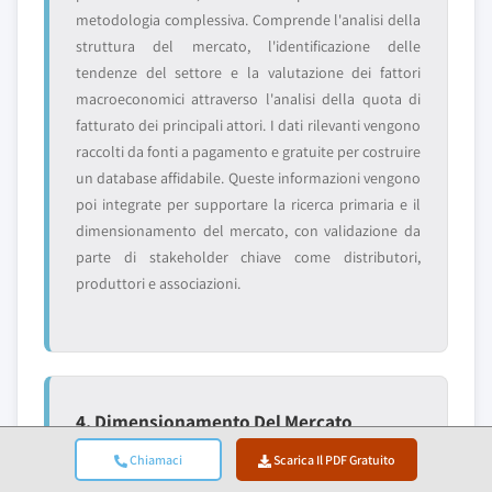
metodologia complessiva. Comprende l'analisi della
struttura del mercato, l'identificazione delle
tendenze del settore e la valutazione dei fattori
macroeconomici attraverso l'analisi della quota di
fatturato dei principali attori. I dati rilevanti vengono
raccolti da fonti a pagamento e gratuite per costruire
un database affidabile. Queste informazioni vengono
poi integrate per supportare la ricerca primaria e il
dimensionamento del mercato, con validazione da
parte di stakeholder chiave come distributori,
produttori e associazioni.
4. Dimensionamento Del Mercato
Il nostro dimensionamento del mercato è costruito
Chiamaci
Scarica Il PDF Gratuito
su un approccio bottom-up, partendo dai dati di