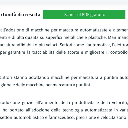
rtunità di crescita
Scarica il PDF gratuito
to all'adozione di macchine per marcatura automatizzate e altamen
i e di alta qualita su superfici metalliche e plastiche. Man mano 
atura affidabili e piu veloci. Settori come l'automotive, l'elettron
 garantire la tracciabilita delle scorte e migliorare il controllo
produttori stanno adottando macchine per marcatura a puntini aut
o globale delle macchine per marcatura a puntini.
oduzione grazie all'aumento della produttivita e della velocita
o ha portato all'adozione della tecnologia automatizzata in var
settori automobilistico e farmaceutico, precisione e velocita sono