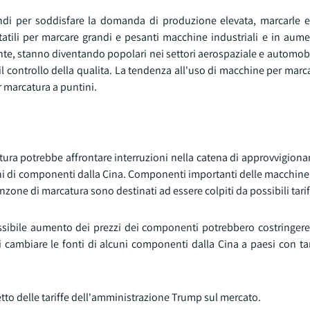
di per soddisfare la domanda di produzione elevata, marcarle e
atili per marcare grandi e pesanti macchine industriali e in aume
ente, stanno diventando popolari nei settori aerospaziale e automobi
 il controllo della qualita. La tendenza all'uso di macchine per marc
r marcatura a puntini.
ura potrebbe affrontare interruzioni nella catena di approvvigion
ioni di componenti dalla Cina. Componenti importanti delle macchin
unzone di marcatura sono destinati ad essere colpiti da possibili tarif
sibile aumento dei prezzi dei componenti potrebbero costringere 
 di cambiare le fonti di alcuni componenti dalla Cina a paesi con ta
fetto delle tariffe dell'amministrazione Trump sul mercato.