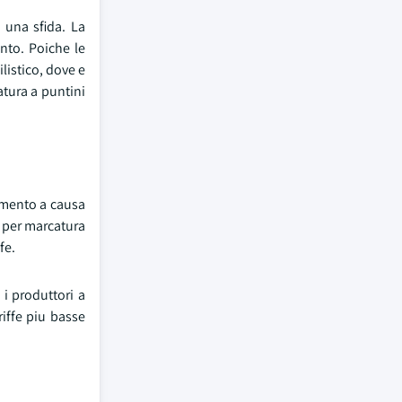
 una sfida. La
nto. Poiche le
listico, dove e
atura a puntini
amento a causa
e per marcatura
fe.
i produttori a
riffe piu basse