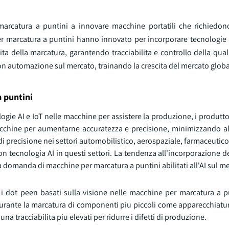
 marcatura a puntini a innovare macchine portatili che richied
er marcatura a puntini hanno innovato per incorporare tecnologie
ita della marcatura, garantendo tracciabilita e controllo della qua
 automazione sul mercato, trainando la crescita del mercato globa
 puntini
ogie AI e IoT nelle macchine per assistere la produzione, i produtt
acchine per aumentarne accuratezza e precisione, minimizzando a
i precisione nei settori automobilistico, aerospaziale, farmaceutico, 
n tecnologia AI in questi settori. La tendenza all'incorporazione d
 domanda di macchine per marcatura a puntini abilitati all'AI sul m
i dot peen basati sulla visione nelle macchine per marcatura a p
urante la marcatura di componenti piu piccoli come apparecchiatur
a tracciabilita piu elevati per ridurre i difetti di produzione.