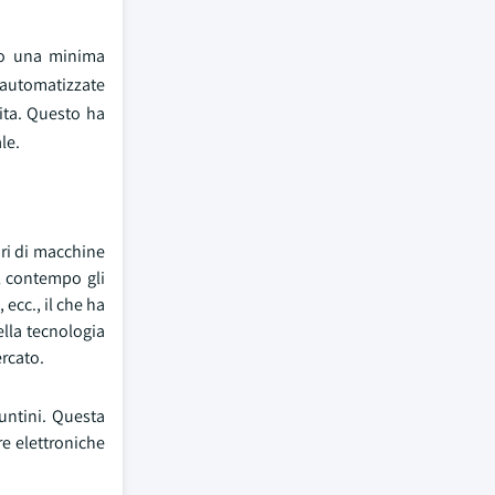
ono una minima
 automatizzate
lita. Questo ha
le.
ori di macchine
l contempo gli
ecc., il che ha
ella tecnologia
ercato.
untini. Questa
e elettroniche