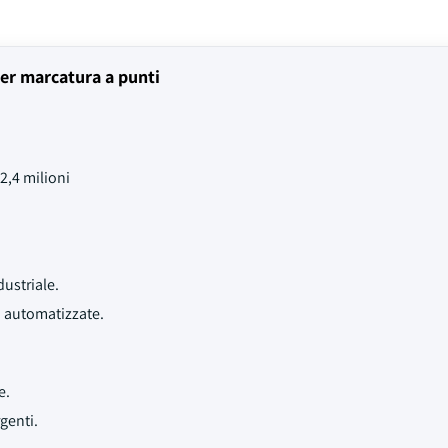
per marcatura a punti
2,4 milioni
ustriale.
i automatizzate.
e.
genti.